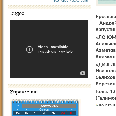
Все новости за сегодня
Видео
Ярослав
– Андрей
Капусти
«ЛОКОМО
Апальков
Ахметов;
Клемент
«ДИЗЕЛЬ»
Иванцов;
Селихов 
Березин 
Голы: 1:
Управление
(Галимов
Констан
?
Август, 2026
«
‹
Сегодня
›
»
Пн
Вт
Ср
Чт
Пт
Сб
Вс