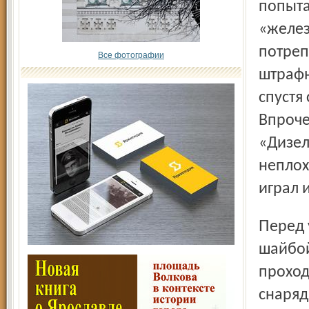
попыта
«желез
потреп
Все фотографии
штрафн
спустя
Впроче
«Дизел
неплох
играл 
Перед уходом на перерыв шанс отметиться заброшенной
шайбой
проход
снаряд