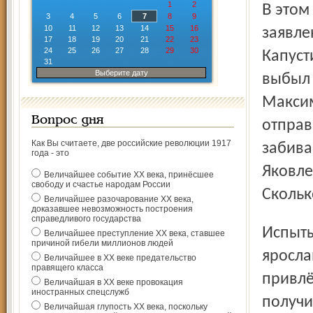
1
2
В этом матче в состав «Локомотива» из-за травм не были
3
4
5
6
7
8
9
10
11
12
13
14
15
16
заявле
17
18
19
20
21
22
23
24
25
26
27
28
29
30
Капуст
31
Выберите дату
выбыл 
Максим
Вопрос дня
отправ
Как Вы считаете, две российские революции 1917
забива
года - это
Яковле
Величайшее событие ХХ века, принёсшее
свободу и счастье народам России
Скольк
Величайшее разочарование ХХ века,
доказавшее невозможность построения
справедливого государства
Испытывая кадровый дефицит, главный тренер
Величайшее преступление ХХ века, ставшее
причиной гибели миллионов людей
яросла
Величайшее в ХХ веке предательство
правящего класса
привлё
Величайшая в ХХ веке провокация
иностранных спецслужб
получи
Величайшая глупость ХХ века, поскольку