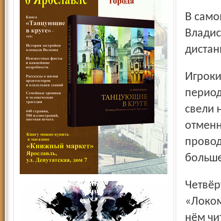
В самом начале второго периода за ярославцев отличился
Владис
дистан
Игроки «Дизеля» на протяжении почти двух оставшихся
период
свели 
отменн
провод
больше
Четвёртый матч полуфинальной серии между
«Локом
нём чи