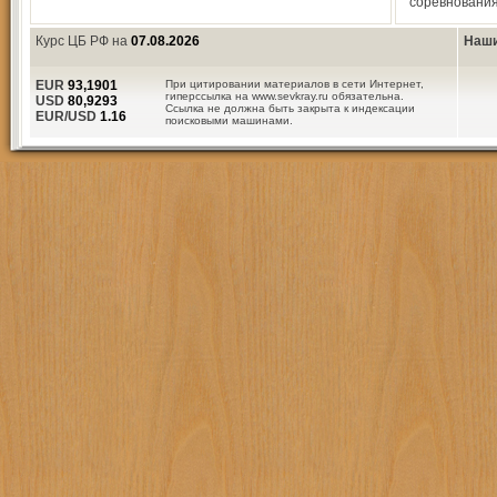
соревнования
Курс ЦБ РФ на
07.08.2026
Наши
EUR
93,1901
При цитировании материалов в сети Интернет,
гиперссылка на www.sevkray.ru обязательна.
USD
80,9293
Ссылка не должна быть закрыта к индексации
EUR/USD
1.16
поисковыми машинами.