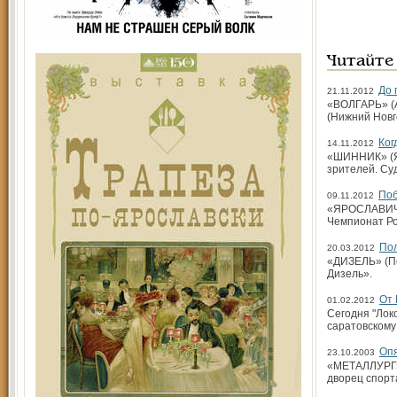
Читайте
До 
21.11.2012
«ВОЛГАРЬ» (А
(Нижний Новг
Ког
14.11.2012
«ШИННИК» (Яр
зрителей. Су
Поб
09.11.2012
«ЯРОСЛАВИЧ» (
Чемпионат Ро
По
20.03.2012
«ДИЗЕЛЬ» (Пен
Дизель».
От 
01.02.2012
Сегодня "Локо
саратовскому 
Опя
23.10.2003
«МЕТАЛЛУРГ» 
дворец спорта