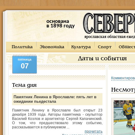
основана
в 1898 году
Политика
Экономика
Культура
Спорт
Общес
Даты и события
пятница
07
Комментиров
Тема дня
Несмот
Памятник Ленина в Ярославле: пять лет в
ожидании пьедестала
Памятник Ленину в Ярославле был открыт 23
декабря 1939 года. Авторы памятника - скульптор
Василий Козлов и архитектор Сергей Капачинский.
О том, что предшествовало этому событию,
рассказывается в публикуемом ...
прочитать