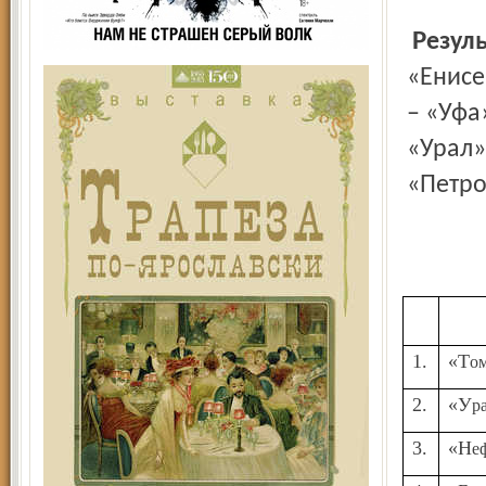
Резул
«Енисе
– «Уфа»
«Урал»
«Петрот
1.
«Т
2.
«У
3.
«