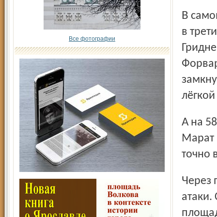
В самом начале второго тайма отличный шанс отличиться
в трет
Все фотографии
Гридне
Форвар
замкну
лёгкой
А на 58-й минуте «Спартак» сравнял счёт. Неутомимый
Марат 
точно 
Через пять минут нальчане вновь проводят две опасные
атаки.
площад