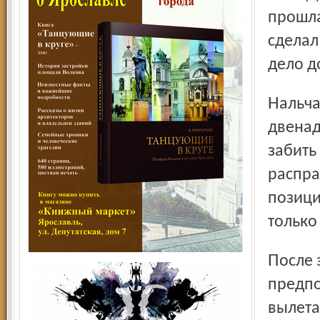
прошла
сделал
дело д
Нальчане продолжали атаковать большими силами, и за
двенад
забить
распра
позици
только
После этого поражения «Шинник» опустился на
предпо
вылета