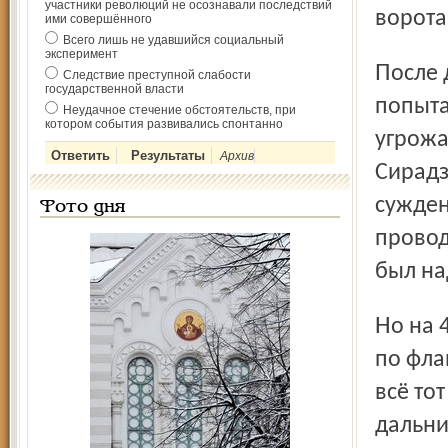
участники революций не осознавали последствий
ворота
ими совершённого
Всего лишь не удавшийся социальный
эксперимент
После двух пропущенных мячей «спартаковцы»
Следствие преступной слабости
государственной власти
попыта
Неудачное стечение обстоятельств, при
котором события развивались спонтанно
угрожа
Архив
Сирадз
сужден
Фото дня
провод
был на
Но на 43-й минуте «спартаковец» Аслан Засеев, пройдя
по фла
всё то
дальни