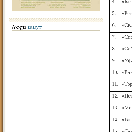
4.
«Б
5.
«Р
6.
«
Люди
ищут
7.
«С
8.
«С
9.
«У
10.
«Е
11.
«Т
12.
«П
13.
«
14.
«В
15.
«С