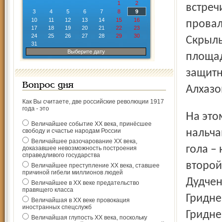
1
2
встреч
3
4
5
6
7
8
9
10
11
12
13
14
15
16
провал
17
18
19
20
21
22
23
24
25
26
27
28
29
30
Скрыль
31
Выберите дату
площад
защитн
Вопрос дня
Алхазо
Как Вы считаете, две российские революции 1917
года - это
На этом ярославские футболисты не успокоились, а
Величайшее событие ХХ века, принёсшее
свободу и счастье народам России
нальча
Величайшее разочарование ХХ века,
гола –
доказавшее невозможность построения
справедливого государства
второй
Величайшее преступление ХХ века, ставшее
причиной гибели миллионов людей
Дудчен
Величайшее в ХХ веке предательство
правящего класса
Гридне
Величайшая в ХХ веке провокация
иностранных спецслужб
Гридне
Величайшая глупость ХХ века, поскольку