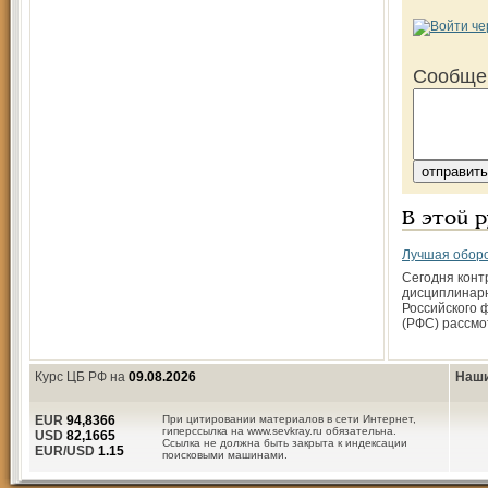
Сообще
В этой 
Лучшая обор
Cегодня конт
дисциплинарн
Российского 
(РФС) рассмо
Курс ЦБ РФ на
09.08.2026
Наши
EUR
94,8366
При цитировании материалов в сети Интернет,
гиперссылка на www.sevkray.ru обязательна.
USD
82,1665
Ссылка не должна быть закрыта к индексации
EUR/USD
1.15
поисковыми машинами.