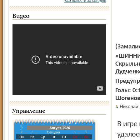
Все новости за сегодня
Видео
(Замалие
«ШИННИК
Скрыльни
Дудченко
Предупре
Голы: 0:1
Шогенов,
Николай
Управление
В игре против «Спартака» из Нальчика ярославцам
?
Август, 2026
«
‹
Сегодня
›
»
удалос
Пн
Вт
Ср
Чт
Пт
Сб
Вс