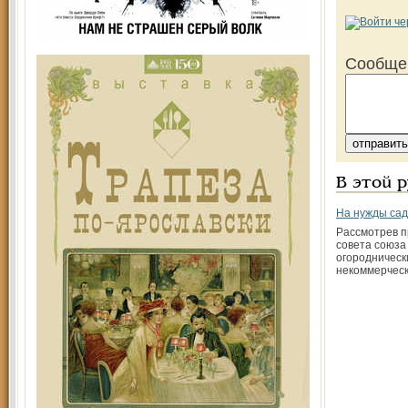
Сообще
В этой 
На нужды са
Рассмотрев п
совета союза
огородническ
некоммерческ