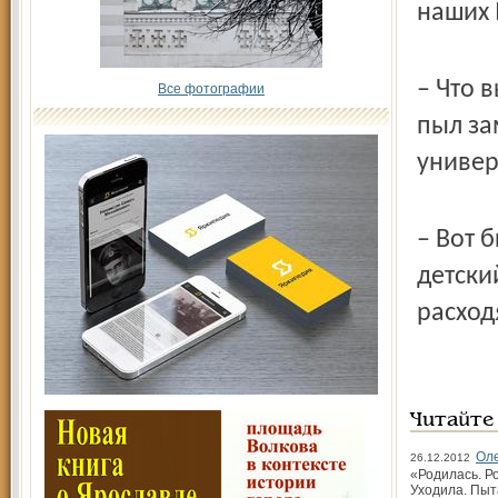
наших
– Что 
Все фотографии
пыл за
универ
– Вот 
дет­ски
расход
Читайте
Оле
26.12.2012
«Родилась. Р
Уходила. Пыт