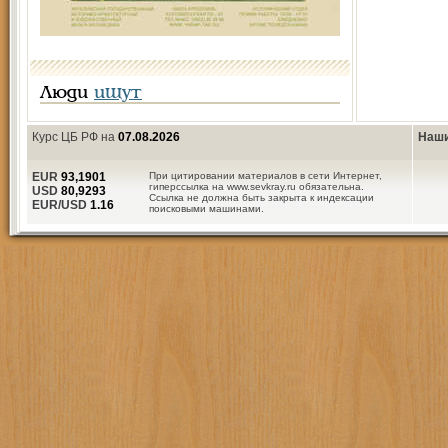
Люди
ищут
Курс ЦБ РФ на
07.08.2026
Наши
EUR
93,1901
При цитировании материалов в сети Интернет,
гиперссылка на www.sevkray.ru обязательна.
USD
80,9293
Ссылка не должна быть закрыта к индексации
EUR/USD
1.16
поисковыми машинами.