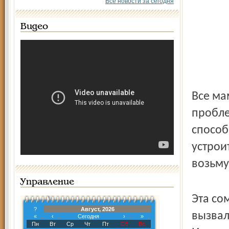
Все новости за сегодня
Видео
Все ма
пробле
способ
устрои
возьму
Управление
Эта со
?
Август, 2026
вызвал
«
‹
Сегодня
›
»
Пн
Вт
Ср
Чт
Пт
Сб
Вс