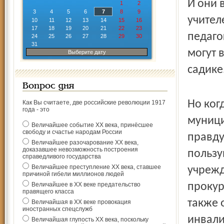
И они 
1
2
3
4
5
6
7
8
9
учител
10
11
12
13
14
15
16
17
18
19
20
21
22
23
педаго
24
25
26
27
28
29
30
31
могут 
Выберите дату
садике
Вопрос дня
Но ког
Как Вы считаете, две российские революции 1917
года - это
муници
Величайшее событие ХХ века, принёсшее
свободу и счастье народам России
правду
Величайшее разочарование ХХ века,
доказавшее невозможность построения
пользу
справедливого государства
Величайшее преступление ХХ века, ставшее
учрежд
причиной гибели миллионов людей
Величайшее в ХХ веке предательство
прокур
правящего класса
также 
Величайшая в ХХ веке провокация
иностранных спецслужб
инвали
Величайшая глупость ХХ века, поскольку