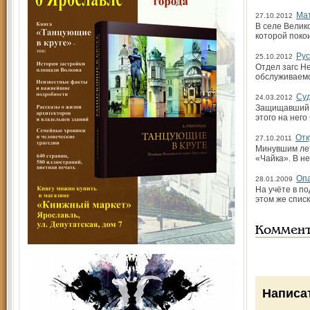
Мат
27.10.2012
В селе Велик
которой поко
Рус
25.10.2012
Отдел загс Н
обслуживаем
Суд
24.03.2012
Защищавший д
этого на него
Отк
27.10.2011
Минувшим лет
«Чайка». В н
Опа
28.01.2009
На учёте в п
этом же спис
Коммен
Написа