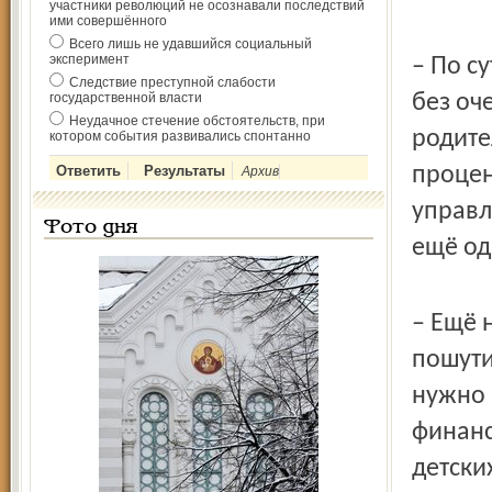
участники революций не осознавали последствий
ими совершённого
Всего лишь не удавшийся социальный
эксперимент
– По с
Следствие преступной слабости
государственной власти
без оч
Неудачное стечение обстоятельств, при
родите
котором события развивались спонтанно
процен
Архив
управл
Фото дня
ещё од
– Ещё 
пошути
нужно 
финанс
детски