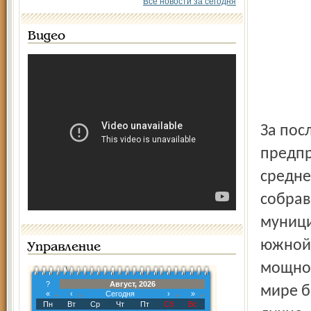
Все новости за сегодня
Видео
За пос
предпр
средне
собрав
муници
южной 
Управление
мощнос
?
Август, 2026
мире б
«
‹
Сегодня
›
»
Пн
Вт
Ср
Чт
Пт
Сб
Вс