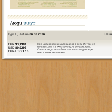
Люди
ищут
Курс ЦБ РФ на
06.08.2026
Наши
EUR
93,1901
При цитировании материалов в сети Интернет,
гиперссылка на www.sevkray.ru обязательна.
USD
80,9293
Ссылка не должна быть закрыта к индексации
EUR/USD
1.16
поисковыми машинами.