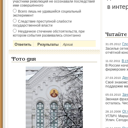
участники революций не осознавали последствий
ими совершённого
в инте
Всего лишь не удавшийся социальный
эксперимент
Следствие преступной слабости
государственной власти
Неудачное стечение обстоятельств, при
Читайте
котором события развивались спонтанно
Глу
Архив
31.05.2012
Засилье сете
отчётной кон
Фото дня
В с
11.02.2011
В России нач
фермерские х
Ден
27.03.2010
Своё знакомс
поддержке ма
Зач
05.03.2010
Звонкая фраз
осталась. Чи
От 
28.10.2008
УГЛИЧ. Маршр
Углич. Сегодн