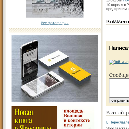
По
15.04.2008
10 апреля в 
предпринимат
Коммен
Все фотографии
Написа
Сообще
В этой 
В Переславл
Ярославская 