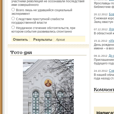
участники революций не осознавали последствий
Ярославцы по
ими совершённого
библиотеке-ф
Всего лишь не удавшийся социальный
эксперимент
Бов
20.12.2012
Снежная коро
Следствие преступной слабости
Заяц-хвастун
государственной власти
Неудачное стечение обстоятельств, при
Для
07.12.2012
котором события развивались спонтанно
В областной 
Архив
«Из
15.11.2012
День рождени
имени – в во
Фото дня
До 
09.11.2012
Приглашение 
будущего год
Схв
24.10.2012
В нашей обла
года назад с
Коммен
Написа