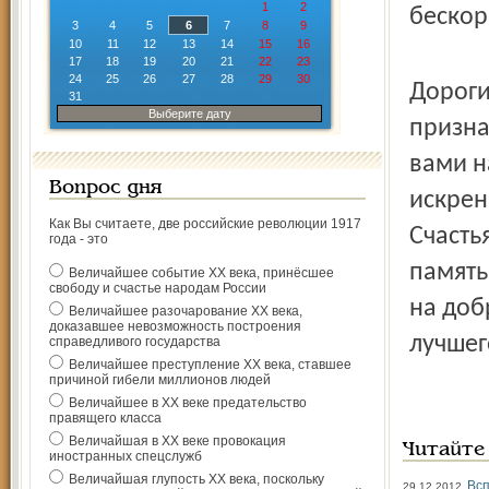
1
2
бескор
3
4
5
6
7
8
9
10
11
12
13
14
15
16
17
18
19
20
21
22
23
24
25
26
27
28
29
30
Дороги
31
Выберите дату
призна
вами н
Вопрос дня
искрен
Как Вы считаете, две российские революции 1917
Счасть
года - это
память
Величайшее событие ХХ века, принёсшее
свободу и счастье народам России
на доб
Величайшее разочарование ХХ века,
доказавшее невозможность построения
лучшег
справедливого государства
Величайшее преступление ХХ века, ставшее
причиной гибели миллионов людей
Величайшее в ХХ веке предательство
правящего класса
Величайшая в ХХ веке провокация
Читайте
иностранных спецслужб
Величайшая глупость ХХ века, поскольку
Всп
29.12.2012