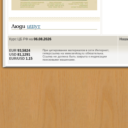
Люди
ищут
Курс ЦБ РФ на
06.08.2026
Наши
EUR
93,5824
При цитировании материалов в сети Интернет,
гиперссылка на www.sevkray.ru обязательна.
USD
81,1291
Ссылка не должна быть закрыта к индексации
EUR/USD
1.15
поисковыми машинами.