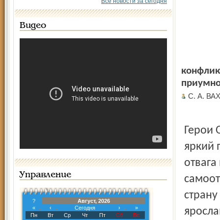
Все новости за сегодня
Видео
конфликт
приумно
С. А. В
Герои 
яркий 
отвага
Управление
самоот
страну
?
Август, 2026
«
‹
Сегодня
›
»
яросла
Пн
Вт
Ср
Чт
Пт
Сб
Вс