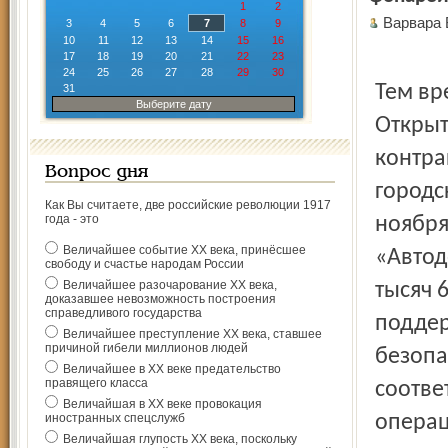
1
2
Варвара
3
4
5
6
7
8
9
10
11
12
13
14
15
16
17
18
19
20
21
22
23
24
25
26
27
28
29
30
Тем вр
31
Выберите дату
Открыт
контра
Вопрос дня
городс
Как Вы считаете, две российские революции 1917
года - это
ноября
Величайшее событие ХХ века, принёсшее
«Автод
свободу и счастье народам России
Величайшее разочарование ХХ века,
тысяч 
доказавшее невозможность построения
справедливого государства
поддер
Величайшее преступление ХХ века, ставшее
причиной гибели миллионов людей
безопа
Величайшее в ХХ веке предательство
правящего класса
соотве
Величайшая в ХХ веке провокация
иностранных спецслужб
операц
Величайшая глупость ХХ века, поскольку