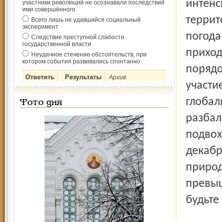
интенс
участники революций не осознавали последствий
ими совершённого
террит
Всего лишь не удавшийся социальный
эксперимент
погода
Следствие преступной слабости
государственной власти
приходи
Неудачное стечение обстоятельств, при
котором события развивались спонтанно
порядо
Архив
участи
глобал
Фото дня
разбал
подвох
декабр
природ
превыш
будьте