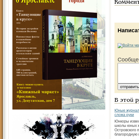
Коммен
Написа
Сообще
В этой 
Юные журнал
сложа руки
Юнкоры извес
школы юных ж
Островского 
благородную 