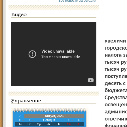
Все новости за сегодня
Видео
увеличи
городск
налога з
тысяч ру
тысяч ру
поступле
десять 
бюджета
Средства
Управление
освещен
админис
?
Август, 2026
ответчи
«
‹
Сегодня
›
»
Пн
Вт
Ср
Чт
Пт
Сб
Вс
фонарей