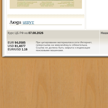
Люди
ищут
Курс ЦБ РФ на
07.08.2026
Наши
EUR
94,0585
При цитировании материалов в сети Интернет,
гиперссылка на www.sevkray.ru обязательна.
USD
81,4077
Ссылка не должна быть закрыта к индексации
EUR/USD
1.16
поисковыми машинами.