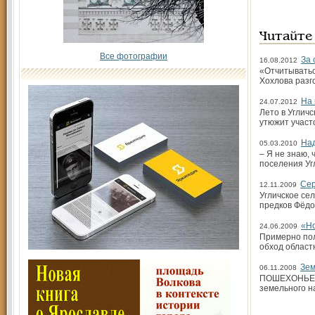
Читайте
Все фотографии
За 
16.08.2012
«Отчитыватьс
Хохлова разг
На 
24.07.2012
Лето в Углич
утюжит участо
Над
05.03.2010
– Я не знаю, 
поселения Уг
Сер
12.11.2009
Угличское се
предков Фёдо
«Но
24.06.2009
Примерно пол
обход област
Зем
06.11.2008
ПОШЕХОНЬЕ. 
земельного н