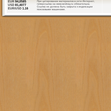
EUR
94,0585
При цитировании материалов в сети Интернет,
гиперссылка на www.sevkray.ru обязательна.
USD
81,4077
Ссылка не должна быть закрыта к индексации
EUR/USD
1.16
поисковыми машинами.