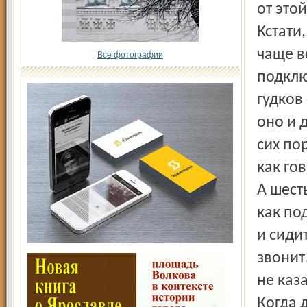
от этой
Кстати,
чаще вс
Все фотографии
подклю
гудков
оно и 
сих по
как го
А шест
как по
и сиди
звонит
не каз
Когда 