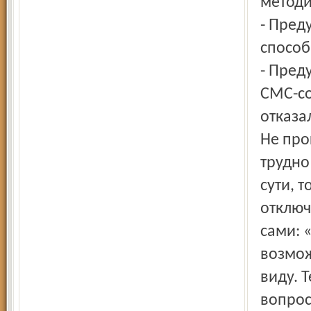
методи
- Пред
способ
- Пред
СМС-со
отказа
Не про
трудно
сути, т
отключ
сами: 
возмож
виду. 
вопрос