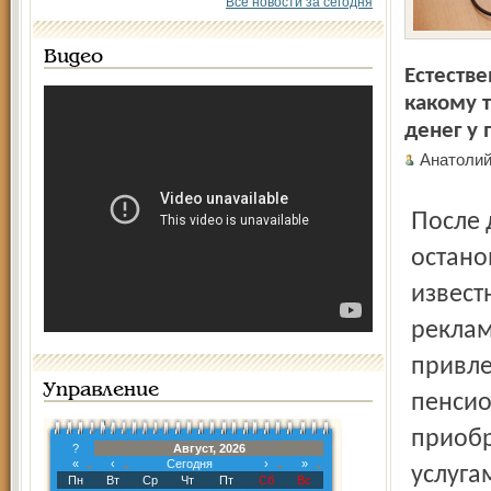
Все новости за сегодня
Видео
Естестве
какому 
денег у 
Анатол
После довольно долгого анализа семья решила
остано
извест
реклам
привле
Управление
пенсио
приобр
?
Август, 2026
«
‹
Сегодня
›
»
услуга
Пн
Вт
Ср
Чт
Пт
Сб
Вс