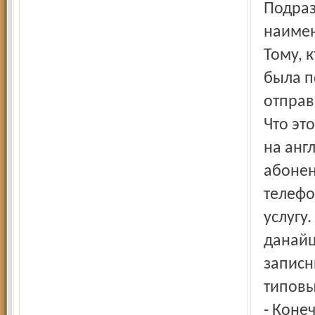
Подраз
наимен
Тому, 
была п
отправ
Что эт
на анг
абонен
телефо
услугу.
данайц
записн
типовы
- Коне