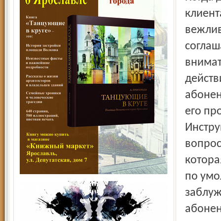
клиент
вежлив
соглаш
внимат
действ
абонен
его пр
Инстру
вопрос
котора
по умо
заблуж
абонен