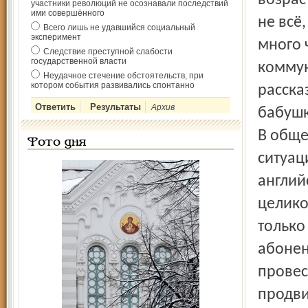
возрас
участники революций не осознавали последствий
ими совершённого
не всё,
Всего лишь не удавшийся социальный
эксперимент
много 
Следствие преступной слабости
государственной власти
коммун
Неудачное стечение обстоятельств, при
котором события развивались спонтанно
расска
Архив
бабушк
В обще
Фото дня
ситуац
англий
целико
только
абонен
провес
продви