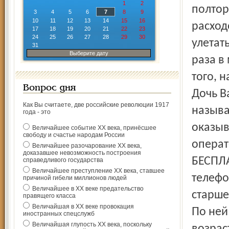
1
2
полтор
3
4
5
6
7
8
9
10
11
12
13
14
15
16
расход
17
18
19
20
21
22
23
24
25
26
27
28
29
30
улетат
31
Выберите дату
раза в
того, 
Вопрос дня
Дочь В
Как Вы считаете, две российские революции 1917
называ
года - это
оказыв
Величайшее событие ХХ века, принёсшее
свободу и счастье народам России
операт
Величайшее разочарование ХХ века,
доказавшее невозможность построения
БЕСПЛА
справедливого государства
Величайшее преступление ХХ века, ставшее
телефо
причиной гибели миллионов людей
Величайшее в ХХ веке предательство
старше
правящего класса
Величайшая в ХХ веке провокация
По ней
иностранных спецслужб
Величайшая глупость ХХ века, поскольку