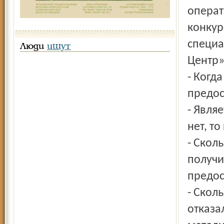
операт
конкур
специа
Люди
ищут
Центр»
- Когд
предос
- Явля
нет, т
- Скол
получи
предос
- Скол
отказа