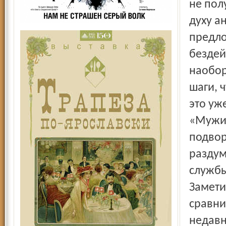
не пол
духу а
предло
бездейс
наобор
шаги, ч
это уж
«Мужик
подвор
раздум
службы
Замети
сравни
недавн