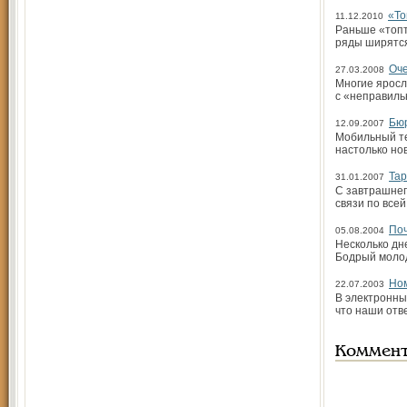
«То
11.12.2010
Раньше «топт
ряды ширятся
Оче
27.03.2008
Многие яросл
с «неправиль
Бюр
12.09.2007
Мобильный те
настолько но
Тар
31.01.2007
С завтрашнег
связи по всей
Поч
05.08.2004
Несколько дн
Бодрый молод
Ном
22.07.2003
В электронны
что наши отв
Коммен