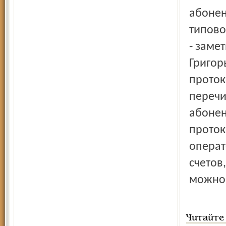
абонен
типово
- заме
Григор
протоко
перечи
абонен
проток
операт
счетов
можно 
Читайте