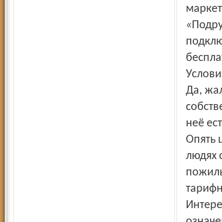
маркет
«Подру
подклю
беспла
Услови
Да, жа
собств
неё ес
Опять 
людях 
пожилы
тарифн
Интере
означе