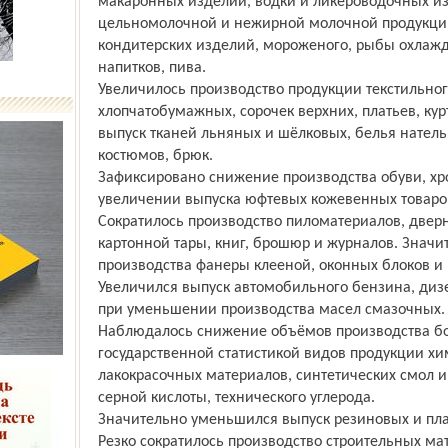
макаронных изделий, водки и ликёроводочных изд
цельномолочной и нежирной молочной продукции
кондитерских изделий, мороженого, рыбы охлажд
напитков, пива.
Увеличилось производство продукции текстильног
хлопчатобумажных, сорочек верхних, платьев, кур
выпуск тканей льняных и шёлковых, белья нател
костюмов, брюк.
Зафиксировано снижение производства обуви, хр
увеличении выпуска юфтевых кожевенных товаро
Сократилось производство пиломатериалов, дверн
картонной тары, книг, брошюр и журналов. Знач
производства фанеры клееной, оконных блоков и 
Увеличился выпуск автомобильного бензина, дизе
при уменьшении производства масел смазочных.
Наблюдалось снижение объёмов производства б
государственной статистикой видов продукции хи
лакокрасочных материалов, синтетических смол и 
серной кислоты, технического углерода.
Значительно уменьшился выпуск резиновых и пл
Резко сократилось производство строительных мат