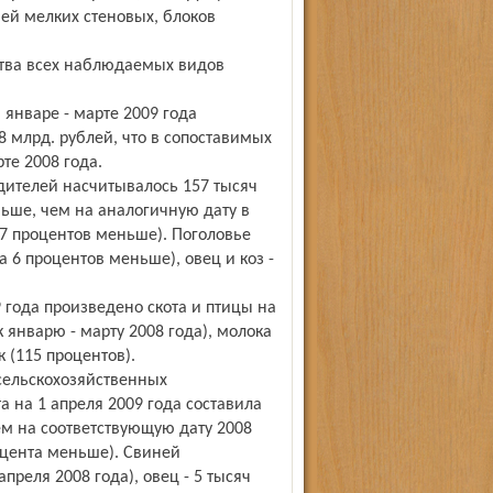
ей мелких стеновых, блоков
тва всех наблюдаемых видов
 январе - марте 2009 года
8 млрд. рублей, что в сопоставимых
те 2008 года.
одителей насчитывалось 157 тысяч
еньше, чем на аналогичную дату в
а 7 процентов меньше). Поголовье
а 6 процентов меньше), овец и коз -
9 года произведено скота и птицы на
к январю - марту 2008 года), молока
к (115 процентов).
 сельскохозяйственных
а на 1 апреля 2009 года составила
ем на соответствующую дату 2008
роцента меньше). Свиней
преля 2008 года), овец - 5 тысяч