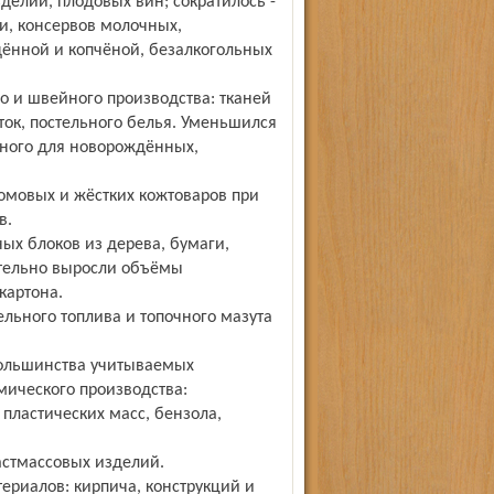
елий, плодовых вин; сократилось -
, консервов молочных,
ённой и копчёной, безалкогольных
о и швейного производства: тканей
ток, постельного белья. Уменьшился
ьного для новорождённых,
омовых и жёстких кожтоваров при
в.
ых блоков из дерева, бумаги,
ительно выросли объёмы
картона.
льного топлива и топочного мазута
ольшинства учитываемых
мического производства:
пластических масс, бензола,
астмассовых изделий.
ериалов: кирпича, конструкций и