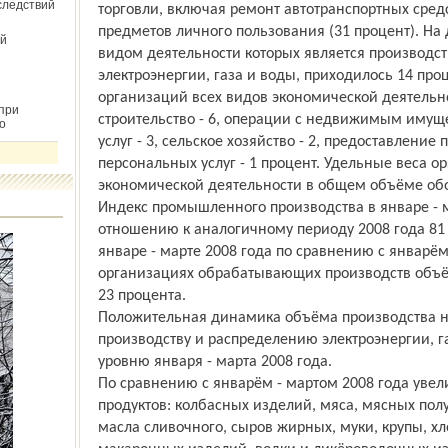
следствий
торговли, включая ремонт автотранспортных сред
предметов личного пользования (31 процент). Н
й
видом деятельности которых является производс
электроэнергии, газа и воды, приходилось 14 про
организаций всех видов экономической деятельнос
при
строительство - 6, операции с недвижимым имущ
о
услуг - 3, сельское хозяйство - 2, предоставлени
персональных услуг - 1 процент. Удельные веса о
экономической деятельности в общем объёме обо
Индекс промышленного производства в январе - м
отношению к аналогичному периоду 2008 года 81 
январе - марте 2008 года по сравнению с январём
организациях обрабатывающих производств объё
23 процента.
Положительная динамика объёма производства н
производству и распределению электроэнергии, га
уровню января - марта 2008 года.
По сравнению с январём - мартом 2008 года уве
продуктов: колбасных изделий, мяса, мясных пол
масла сливочного, сыров жирных, муки, крупы, х