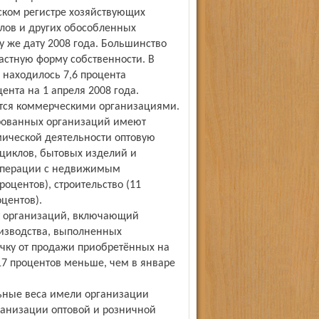
еском регистре хозяйствующих
алов и других обособленных
у же дату 2008 года. Большинство
астную форму собственности. В
 находилось 7,6 процента
ента на 1 апреля 2008 года.
ются коммерческими организациями.
ированных организаций имеют
ической деятельности оптовую
оциклов, бытовых изделий и
 операции с недвижимым
роцентов), строительство (11
центов).
т организаций, включающий
оизводства, выполненных
учку от продажи приобретённых на
 17 процентов меньше, чем в январе
льные веса имели организации
ганизации оптовой и розничной