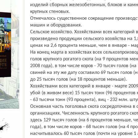
изделий сборных железобетонных, блоков и камн
крупных стеновых.
Отмечалось существенное сокращение производс
машин и оборудования.
Сельское хозяйство. Хозяйствами всех категорий в
произведено продукции сельского хозяйства на 1,
ценах на 2,6 процента меньше, чем в январе - мар
На конец марта в хозяйствах всех сельхозпроизв
голов крупного рогатого скота (на 9 процентов м
2008 года), в том числе коров - 70 тысяч голов (н
свиней на эту же дату составило 69 тысяч голов (н
до 25 тысяч голов (на 18 процентов меньше).
Хозяйствами всех категорий в январе - марте 200
убой (в живом весе) 15 тысяч тонн (96 процентов 
- 63 тысячи тонн (93 процента), яиц - 232 млн. шту
Основная часть поголовья скота сосредоточена в
организациях. Численность крупного рогатого скот
здесь 129 тысяч голов (на 6 процентов меньше, ч
года), в том числе коров - 68 тысяч голов (на 4 п
насчитывалось 60 тысяч голов (почти на уровне 1 а