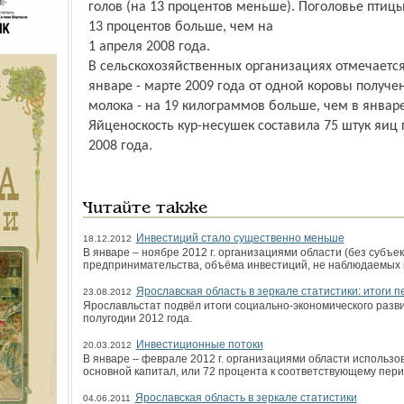
голов (на 13 процентов меньше). Поголовье птицы 
13 процентов больше, чем на
1 апреля 2008 года.
В сельскохозяйственных организациях отмечается 
январе - марте 2009 года от одной коровы получ
молока - на 19 килограммов больше, чем в январе
Яйценоскость кур-несушек составила 75 штук яиц п
2008 года.
Читайте также
Инвестиций стало существенно меньше
18.12.2012
В январе – ноябре 2012 г. организациями области (без субъек
предпринимательства, объёма инвестиций, не наблюдаемых
Ярославская область в зеркале статистики: итоги п
23.08.2012
Ярославльстат подвёл итоги социально-экономического разв
полугодии 2012 года.
Инвестиционные потоки
20.03.2012
В январе – феврале 2012 г. организациями области использо
основной капитал, или 72 процента к соответствующему перио
Ярославская область в зеркале статистики
04.06.2011