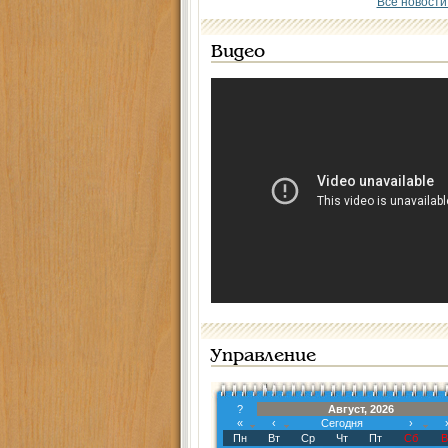
Все новости
Видео
Управление
?
Август, 2026
«
‹
Сегодня
›
Пн
Вт
Ср
Чт
Пт
Сб
В