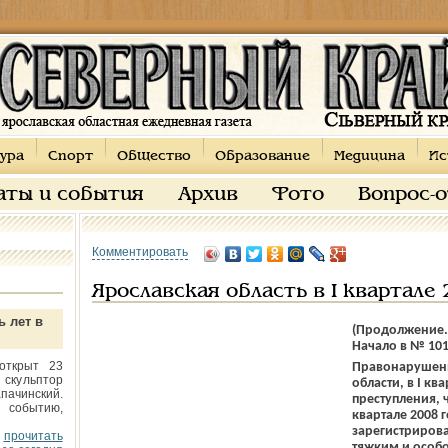
ура
Спорт
Общество
Образование
Медицина
Ис
аты и события
Архив
Фото
Вопрос-
Комментировать
Ярославская область в I квартале 
ь лет в
(Продолжение.
Начало в № 101
открыт 23
Правонарушени
 скульптор
области, в I кв
пачинский.
преступления, 
 событию,
квартале 2008 
зарегистрирова
прочитать
тяжким и особ