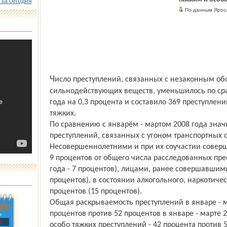
 за сегодня
По данным Ярос
Число преступлений, связанных с незаконным оборотом наркотиков, психотропных и
сильнодействующих веществ, уменьшилось по ср
года на 0,3 процента и составило 369 преступлений
тяжких.
По сравнению с январём - мартом 2008 года значи
преступлений, связанных с угоном транспортных с
Несовершеннолетними и при их соучастии совер
9 процентов от общего числа расследованных прес
года - 7 процентов), лицами, ранее совершавшими
процентов), в состоянии алкогольного, наркотичес
процентов (15 процентов).
Общая раскрываемость преступлений в январе - м
процентов против 52 процентов в январе - марте 2
»
с
особо тяжких преступлений - 42 процента против 