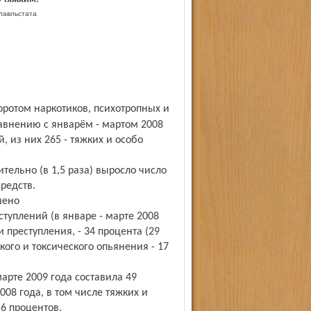
лавльстата
авнению с январём - мартом 2008
, из них 265 - тяжких и особо
тельно (в 1,5 раза) выросло число
редств.
шено
туплений (в январе - марте 2008
 преступления, - 34 процента (29
кого и токсического опьянения - 17
арте 2009 года составила 49
008 года, в том числе тяжких и
56 процентов.