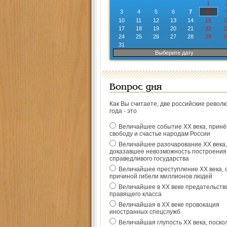
1
3
4
5
6
7
8
10
11
12
13
14
15
1
17
18
19
20
21
22
2
24
25
26
27
28
29
3
31
Выберите дату
Вопрос дня
Как Вы считаете, две российские револ
года - это
Величайшее событие ХХ века, прин
свободу и счастье народам России
Величайшее разочарование ХХ века,
доказавшее невозможность построения
справедливого государства
Величайшее преступление ХХ века, 
причиной гибели миллионов людей
Величайшее в ХХ веке предательств
правящего класса
Величайшая в ХХ веке провокация
иностранных спецслужб
Величайшая глупость ХХ века, поско