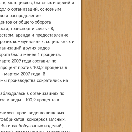
ств, мотоциклов, бытовых изделий и
а долю организаций, основным
тво и распределение
центов от общего оборота
ти, транспорт и связь - 8,
еством, аренда и предоставление
е прочих коммунальных, социальных и
рганизаций других видов
рота были менее 1 процента.
арте 2009 года составил по
процент против 100,2 процента в
 - мартом 2007 года. В
мы производства сократились на
аблюдалась в организациях по
за и воды - 100,9 процента к
личилось производство пищевых
уфабрикатов, консервов мясных,
леба и хлебобулочных изделий,