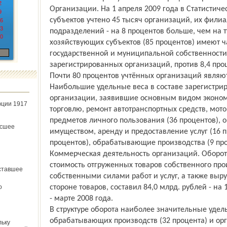
2
Организации. На 1 апреля 2009 года в Статистич
9
субъектов учтено 45 тысяч организаций, их фили
6
3
подразделений - на 8 процентов больше, чем на т
0
хозяйствующих субъектов (85 процентов) имеют ч
государственной и муниципальной собственности
зарегистрированных организаций, против 8,4 проц
Почти 80 процентов учтённых организаций явля
Наибольшие удельные веса в составе зарегистр
организации, заявившие основным видом эконом
юции 1917
торговлю, ремонт автотранспортных средств, мот
предметов личного пользования (36 процентов),
ёсшее
имуществом, аренду и предоставление услуг (16 п
процентов), обрабатывающие производства (9 про
Коммерческая деятельность организаций. Оборо
стоимость отгруженных товаров собственного пр
ставшее
собственными силами работ и услуг, а также выр
о
стороне товаров, составил 84,0 млрд. рублей - на
- марте 2008 года.
В структуре оборота наиболее значительные уде
обрабатывающих производств (32 процента) и ор
льку