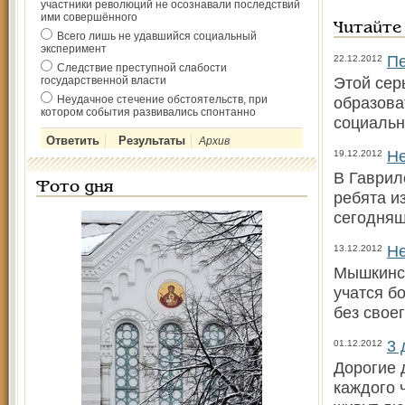
участники революций не осознавали последствий
ими совершённого
Читайте
Всего лишь не удавшийся социальный
эксперимент
Пе
22.12.2012
Следствие преступной слабости
Этой сер
государственной власти
Неудачное стечение обстоятельств, при
образова
котором события развивались спонтанно
социальн
Архив
Не
19.12.2012
В Гаврил
Фото дня
ребята и
сегодняш
Не
13.12.2012
Мышкинск
учатся б
без свое
3 
01.12.2012
Дорогие 
каждого 