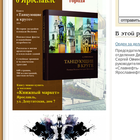
В этой 
Орден за де
Председатель
отделения Де
Сергей Овчин
руководител
«Славнефть-
Ярославнефт