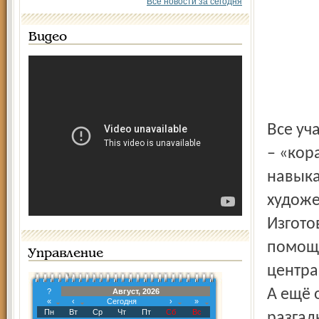
Все новости за сегодня
Видео
Все участники мастер-класса разделились на три команды
– «кор
навыка
художе
Изгото
помощи
Управление
центра
А ещё 
?
Август, 2026
«
‹
Сегодня
›
»
Пн
Вт
Ср
Чт
Пт
Сб
Вс
разгад