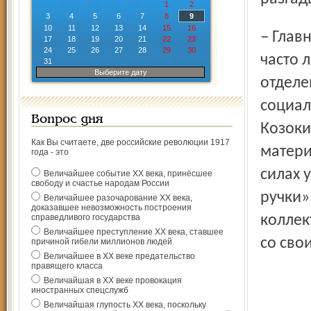
1
2
3
4
5
6
7
8
9
10
11
12
13
14
15
16
– Главная цель «Золотых ручек» – это общение, которого
17
18
19
20
21
22
23
24
25
26
27
28
29
30
часто 
31
Выберите дату
отделе
социал
Вопрос дня
Козоки
Как Вы считаете, две российские революции 1917
матери
года - это
силах 
Величайшее событие ХХ века, принёсшее
свободу и счастье народам России
ручки»
Величайшее разочарование ХХ века,
доказавшее невозможность построения
справедливого государства
коллек
Величайшее преступление ХХ века, ставшее
со сво
причиной гибели миллионов людей
Величайшее в ХХ веке предательство
правящего класса
Величайшая в ХХ веке провокация
иностранных спецслужб
Величайшая глупость ХХ века, поскольку