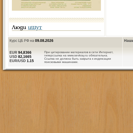
Люди
ищут
Курс ЦБ РФ на
09.08.2026
Наши
EUR
94,8366
При цитировании материалов в сети Интернет,
гиперссылка на www.sevkray.ru обязательна.
USD
82,1665
Ссылка не должна быть закрыта к индексации
EUR/USD
1.15
поисковыми машинами.