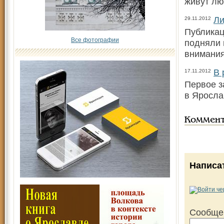
живут лю
Ли
29.11.2012
Публикац
Все фотографии
подняли 
внимания
В 
17.11.2012
Первое з
в Яросла
Коммен
Написа
Сообще