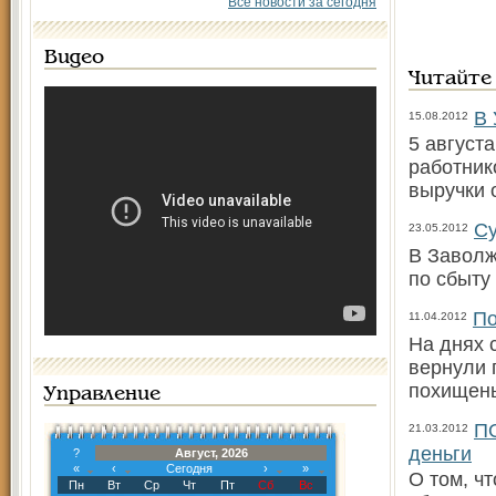
Все новости за сегодня
Видео
Читайте
В 
15.08.2012
5 август
работник
выручки
Су
23.05.2012
В Заволж
по сбыту
По
11.04.2012
На днях 
вернули 
похищен
Управление
П
21.03.2012
деньги
?
Август, 2026
«
‹
Сегодня
›
»
О том, ч
Пн
Вт
Ср
Чт
Пт
Сб
Вс