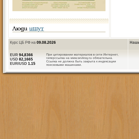
Люди
ищут
Курс ЦБ РФ на
09.08.2026
Наши
EUR
94,8366
При цитировании материалов в сети Интернет,
гиперссылка на www.sevkray.ru обязательна.
USD
82,1665
Ссылка не должна быть закрыта к индексации
EUR/USD
1.15
поисковыми машинами.