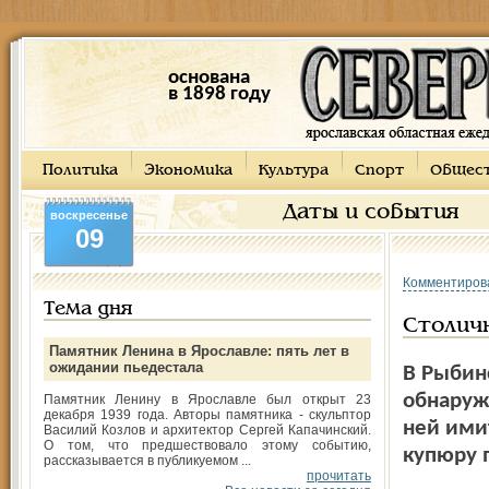
основана
в 1898 году
Политика
Экономика
Культура
Спорт
Общес
Даты и события
воскресенье
09
Комментиров
Тема дня
Столич
Памятник Ленина в Ярославле: пять лет в
ожидании пьедестала
В Рыбин
обнаруж
Памятник Ленину в Ярославле был открыт 23
декабря 1939 года. Авторы памятника - скульптор
ней ими
Василий Козлов и архитектор Сергей Капачинский.
О том, что предшествовало этому событию,
купюру 
рассказывается в публикуемом ...
прочитать