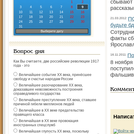
сбывают 
1
2
3
4
5
6
7
8
9
рассказы
10
11
12
13
14
15
16
17
18
19
20
21
22
23
П
21.03.2012
24
25
26
27
28
29
30
будьте б
31
Сотрудни
Выберите дату
факты сб
Ярославл
Вопрос дня
По
16.11.2011
Как Вы считаете, две российские революции 1917
8 ноября
года - это
поступил
фальшив
Величайшее событие ХХ века, принёсшее
свободу и счастье народам России
Величайшее разочарование ХХ века,
Коммен
доказавшее невозможность построения
справедливого государства
Величайшее преступление ХХ века, ставшее
причиной гибели миллионов людей
Величайшее в ХХ веке предательство
правящего класса
Написа
Величайшая в ХХ веке провокация
иностранных спецслужб
Величайшая глупость ХХ века, поскольку