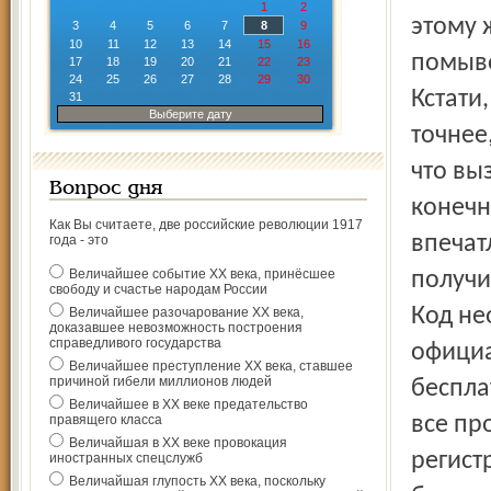
1
2
этому 
3
4
5
6
7
8
9
10
11
12
13
14
15
16
помыво
17
18
19
20
21
22
23
24
25
26
27
28
29
30
Кстати
31
Выберите дату
точнее
что вы
Вопрос дня
конечн
Как Вы считаете, две российские революции 1917
впечат
года - это
Величайшее событие ХХ века, принёсшее
получи
свободу и счастье народам России
Код не
Величайшее разочарование ХХ века,
доказавшее невозможность построения
справедливого государства
официа
Величайшее преступление ХХ века, ставшее
причиной гибели миллионов людей
беспла
Величайшее в ХХ веке предательство
правящего класса
все пр
Величайшая в ХХ веке провокация
регист
иностранных спецслужб
Величайшая глупость ХХ века, поскольку