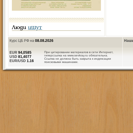
Люди
ищут
Курс ЦБ РФ на
08.08.2026
Наши
EUR
94,0585
При цитировании материалов в сети Интернет,
гиперссылка на www.sevkray.ru обязательна.
USD
81,4077
Ссылка не должна быть закрыта к индексации
EUR/USD
1.16
поисковыми машинами.