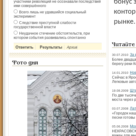
бонус 
участники революций не осознавали последствий
ими совершённого
контор
Всего лишь не удавшийся социальный
эксперимент
рынке.
Следствие преступной слабости
государственной власти
Неудачное стечение обстоятельств, при
котором события развивались спонтанно
Читайте
Архив
За 
30.07.2010
Более двадца
Фото дня
берегу реки 
Нов
14.01.2010
Сейчас в Яро
Легковые авт
Штр
19.08.2009
По две тысяч
моста через 
Лат
03.07.2008
«Городок наш
песни готовы
Мос
05.06.2008
НЕКРАСОВСКОЕ
важен для мно