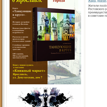
Жара, ураган
Жители посё
Ростовского р
преимуществу
в совет­ские 