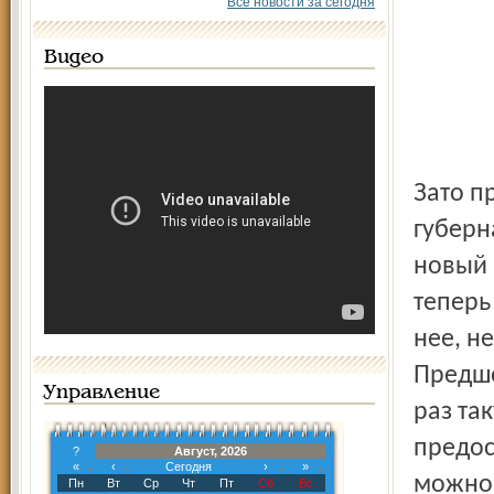
Все новости за сегодня
Видео
Зато при большом стечении народа и участии
губерн
новый 
теперь
нее, н
Предше
Управление
раз та
предос
?
Август, 2026
«
‹
Сегодня
›
»
можно 
Пн
Вт
Ср
Чт
Пт
Сб
Вс