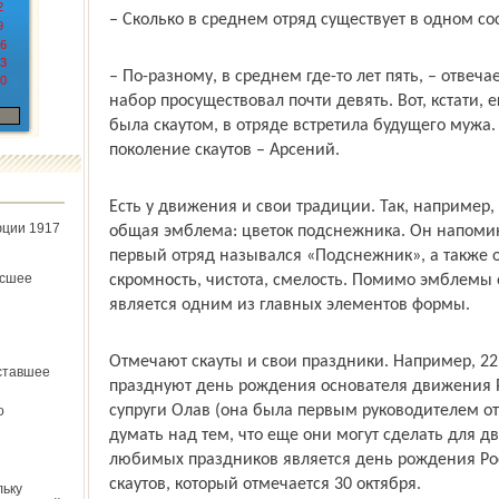
2
– Сколько в среднем отряд существует в одном со
9
6
3
– По-разному, в среднем где-то лет пять, – отвеч
0
набор просуществовал почти девять. Вот, кстати, 
была скаутом, в отряде встретила будущего мужа. 
поколение скаутов – Арсений.
Есть у движения и свои традиции. Так, например, 
юции 1917
общая эмблема: цветок подснежника. Он напомин
первый отряд назывался «Подснежник», а также о 
ёсшее
скромность, чистота, смелость. Помимо эмблемы 
является одним из главных элементов формы.
Отмечают скауты и свои праздники. Например, 22
ставшее
празднуют день рождения основателя движения Р
супруги Олав (она была первым руководителем отр
о
думать над тем, что еще они могут сделать для 
любимых праздников является день рождения Ро
скаутов, который отмечается 30 октября.
льку