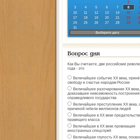
1
3
4
5
6
7
8
10
11
12
13
14
15
1
17
18
19
20
21
22
2
24
25
26
27
28
29
3
31
Выберите дату
Вопрос дня
Как Вы считаете, две российские револ
года - это
Величайшее событие ХХ века, прин
свободу и счастье народам России
Величайшее разочарование ХХ века,
доказавшее невозможность построения
справедливого государства
Величайшее преступление ХХ века, 
причиной гибели миллионов людей
Величайшее в ХХ веке предательств
правящего класса
Величайшая в ХХ веке провокация
иностранных спецслужб
Величайшая глупость ХХ века, поско