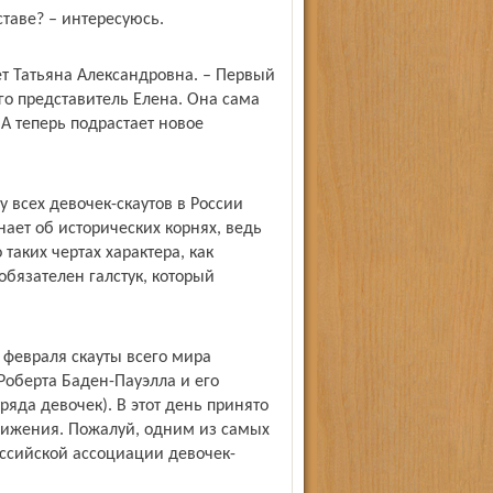
ставе? – интересуюсь.
ает Татьяна Александровна. – Первый
его представитель Елена. Она сама
А теперь под­растает новое
у всех девочек-скаутов в России
ает об исторических корнях, ведь
таких чертах характера, как
обязателен галстук, который
 февраля скауты всего мира
оберта Баден-Пауэлла и его
яда девочек). В этот день принято
движения. Пожалуй, одним из самых
ссийской ассоциации девочек-