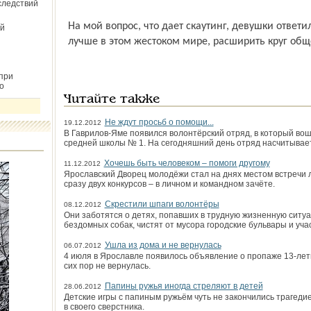
следствий
На мой вопрос, что дает скаутинг, девушки ответи
й
лучше в этом жестоком мире, расширить круг общ
при
о
Читайте также
Не ждут просьб о помощи...
19.12.2012
В Гаврилов-Яме появился волонтёрский отряд, в который вош
средней школы № 1. На сегодняшний день отряд насчитывае
Хочешь быть человеком – помоги другому
11.12.2012
Ярославский Дворец молодёжи стал на днях местом встречи 
сразу двух конкурсов – в личном и командном зачёте.
Скрестили шпаги волонтёры
08.12.2012
Они заботятся о детях, попавших в трудную жизненную ситуа
бездомных собак, чистят от мусора городские бульвары и уча
Ушла из дома и не вернулась
06.07.2012
4 июля в Ярославле появилось объявление о про­паже 13-летн
сих пор не вернулась.
Папины ружья иногда стреляют в детей
28.06.2012
Детские игры с папиным ружьём чуть не закончились трагеди
в своего сверстника.