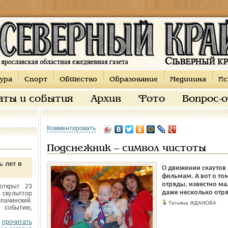
ура
Спорт
Общество
Образование
Медицина
Ис
аты и события
Архив
Фото
Вопрос-
Комментировать
Подснежник – символ чистоты
ь лет в
О движении скаутов 
фильмам. А вот о том
отряды, известно ма
открыт 23
даже несколько отря
 скульптор
пачинский.
Татьяна ЖДАНОВА
 событию,
прочитать