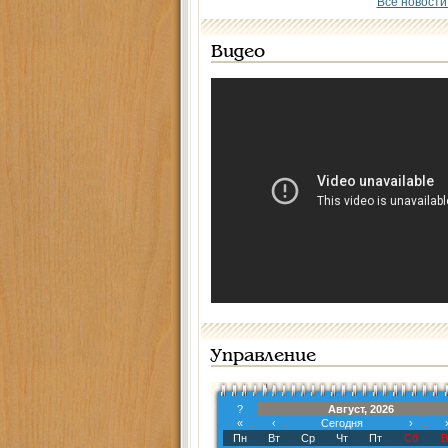
Все новости
Видео
Управление
?
Август, 2026
«
‹
Сегодня
›
Пн
Вт
Ср
Чт
Пт
Сб
В