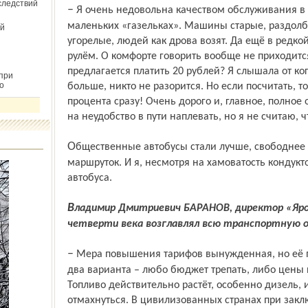
следствий
– Я очень недовольна качеством обслуживания в маршрутных такси, особенно в
маленьких «газельках». Машины старые, раздолб
й
угорелые, людей как дрова возят. Да ещё в редко
рулём. О комфорте говорить вообще не приходится
предлагается платить 20 рублей? Я слышала от ко
при
о
больше, никто не разорится. Но если посчитать, т
процента сразу! Очень дорого и, главное, полное 
на неудобство в пути наплевать, но я не считаю, ч
Общественные автобусы стали лучше, свободнее за счёт большого количества
маршруток. И я, несмотря на хамоватость кондук
автобуса.
Владимир Дмитриевич БАРАНОВ, директор «Яроблтранскома», в прошлом более
четверти века возглавлял всю транспортную от
– Мера повышения тарифов вынужденная, но её применять необходимо. Тут ведь
два варианта – любо бюджет трепать, либо цены 
Топливо действительно растёт, особенно дизель, и 
отмахнуться. В цивилизованных странах при зак