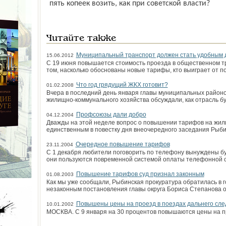
пять копеек возить, как при советской власти?
Читайте также
Муниципальный транспорт должен стать удобным 
15.06.2012
С 19 июня повышается стоимость проезда в общественном т
том, насколько обоснованы новые тарифы, кто выиграет от 
Что год грядущий ЖКХ готовит?
01.02.2008
Вчера в последний день января главы муниципальных районо
жилищно-коммунального хозяйства обсуждали, как отрасль б
Профсоюзы дали добро
04.12.2004
Дважды на этой неделе вопрос о повышении тарифов на жи
единственным в повестку дня внеочередного заседания Рыби
Очередное повышение тарифов
23.11.2004
С 1 декабря любители поговорить по телефону вынуждены буд
они пользуются повременной системой оплаты телефонной с
Повышение тарифов суд признал законным
01.08.2003
Как мы уже сообщали, Рыбинская прокуратура обратилась в г
незаконным постановления главы округа Бориса Степанова 
Повышены цены на проезд в поездах дальнего сл
10.01.2002
МОСКВА. С 9 января на 30 процентов повышаются цены на пр