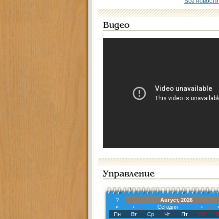
Все новости
Видео
Управление
?
Август, 2026
«
‹
Сегодня
›
Пн
Вт
Ср
Чт
Пт
Сб
В