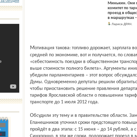
 за сегодня
Минькин. Они 
комитет по тар
проезд в общес
в маршрутках – 
Лариса ДРАЧ.
Мотивация такова: топливо дорожает, зарплата водителей автобусов отстаёт от
средней по экономике, вот и получается, по слов
«себестоимость поездки в общественном транспорт
выше стоимости полного билета». Аргументы ин
убедили парламентариев – этот вопрос обсуждал
Думы. Одновременно депутаты решили обратиться 
чтобы приостановить решение правления департа
тарифов Ярославской области о повышении тариф
транспорте до 1 июля 2012 года.
Обсудили эту тему и в правительстве области. Заместитель губернатора Андрей
Епанешников уточнил сроки предстоящего повыш
пройдёт в два этапа: с 15 июня – до 14 рублей, а с
»
с
Синхронно, в эти же сроки, подорожает проезд в 