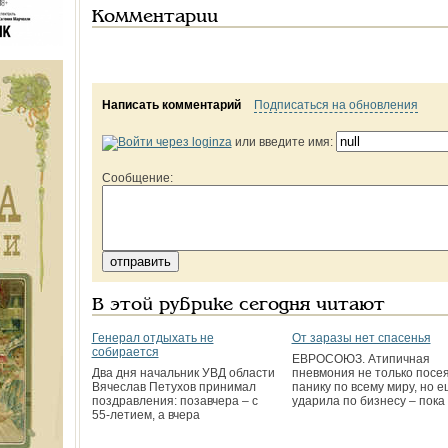
Комментарии
Написать комментарий
Подписаться на обновления
или введите имя:
Сообщение:
В этой рубрике сегодня читают
Генерал отдыхать не
От заразы нет спасенья
собирается
ЕВРОСОЮЗ. Атипичная
Два дня начальник УВД области
пневмония не только посе
Вячеслав Петухов принимал
панику по всему миру, но е
поздравления: позавчера – с
ударила по бизнесу – пока
55-летием, а вчера