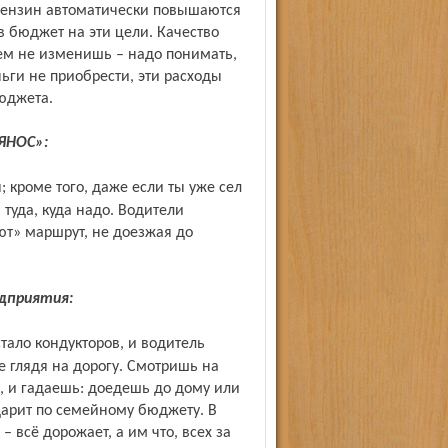
 бензин автоматически повышаются
 бюджет на эти цели. Качество
м не изменишь – надо понимать,
ьги не приобрести, эти расходы
юджета.
ЯНОС»:
 туда, куда надо. Водители
ют» маршрут, не доезжая до
дприятия:
е глядя на дорогу. Смотришь на
н, и гадаешь: доедешь до дому или
дарит по семейному бюджету. В
 всё дорожает, а им что, всех за