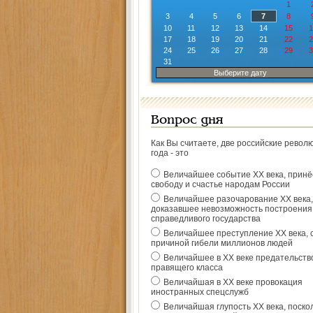
1
3
4
5
6
7
8
10
11
12
13
14
15
1
17
18
19
20
21
22
2
24
25
26
27
28
29
3
31
Выберите дату
Вопрос дня
Как Вы считаете, две российские револ
года - это
Величайшее событие ХХ века, прин
свободу и счастье народам России
Величайшее разочарование ХХ века,
доказавшее невозможность построения
справедливого государства
Величайшее преступление ХХ века, 
причиной гибели миллионов людей
Величайшее в ХХ веке предательств
правящего класса
Величайшая в ХХ веке провокация
иностранных спецслужб
Величайшая глупость ХХ века, поско