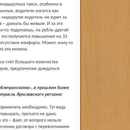
анные, водители носятся как
й маршрутке водитель не курит за
 – доехать бы живым. И за это
го-то: подумаешь, на рубль-другой
о это получается повышение на 33
отсутствие комфорта. Может, кому-то
то это мелочи.
торов, предпочитаю дождаться
расль Ярославского региона:
повышать, третьего не дано.
это – факт, от которого нельзя
лючении договора с перевозчиками