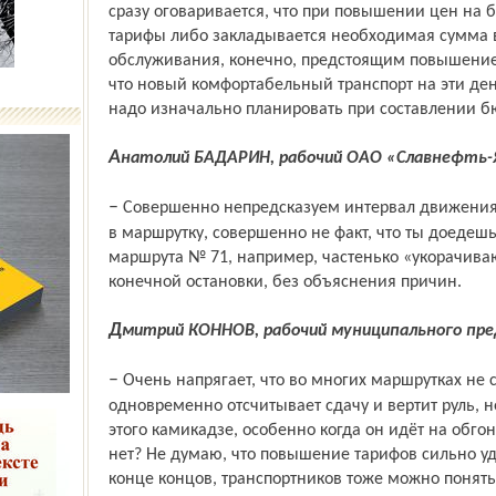
сразу оговаривается, что при повышении цен на
тарифы либо закладывается необходимая сумма в
обслуживания, конечно, предстоящим повышение
что новый комфортабельный транспорт на эти ден
надо изначально планировать при составлении б
Анатолий БАДАРИН, рабочий ОАО «Славнефть-
– Совершенно непредсказуем интервал движения; кроме того, даже если ты уже сел
в маршрутку, совершенно не факт, что ты доедешь
маршрута № 71, например, частенько «укорачива
конечной остановки, без объяснения причин.
Дмитрий КОННОВ, рабочий муниципального пре
– Очень напрягает, что во многих маршрутках не стало кондукторов, и водитель
одновременно отсчитывает сдачу и вертит руль, н
этого камикадзе, особенно когда он идёт на обго
нет? Не думаю, что повышение тарифов сильно у
конце концов, транспортников тоже можно понять –