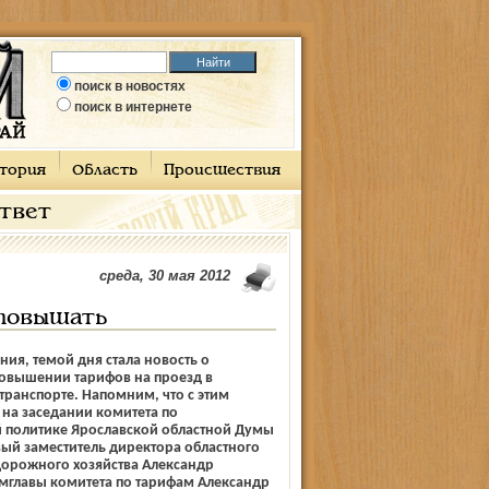
поиск в новостях
поиск в интернете
тория
Область
Происшествия
ответ
среда, 30 мая 2012
 повышать
ния, темой дня стала новость о
овышении тарифов на проезд в
ранспорте. Напомним, что с этим
на заседании комитета по
 политике Ярославской областной Думы
ый заместитель директора областного
дорожного хозяйства Александр
мглавы комитета по тарифам Александр