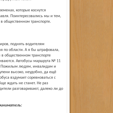
авля. Поинтересовались мы и тем,
в общественном транспорте.
яя по области. А я бы штрафовала,
я в общественном транспорте
иваются. Автобусы маршрута № 11
и. Пожилым людям, инвалидам и
ступени высоко, неудобно, да ещё
обуса вздумает соревноваться с
ще ждать не станет. Не раз
дители разговаривают, далеко ли до
риниматель: