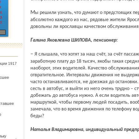
2
9
Мы решили узнать, что думают о предстоящих переменах, которые коснутся
6
3
абсолютно каждого из нас, рядовые жители Яросл
0
довольны ли ярославцы качеством обслуживания 
Галина Яковлевна ШИЛОВА, пенсионер:
– Я слышала, что хотят за наш счёт, за счёт пассажиров, поднять водителям
заработную плату до 18 тысяч, якобы такая средн
юции 1917
наоборот, этих водителей. Качество обслуживани
отвратительное. Интервалы движения не выдерж
ёсшее
часто останавливаются, не доезжая до остановк
сесть в автобус, и выйти из него очень трудно – 
добежать до автобуса нужно. А если водитель авт
маршруткой, чтобы первому людей посадить, вооб
ставшее
замечала, что во время движения по телефону во
о
беды?
Наталья Владимировна, индивидуальный предп
льку