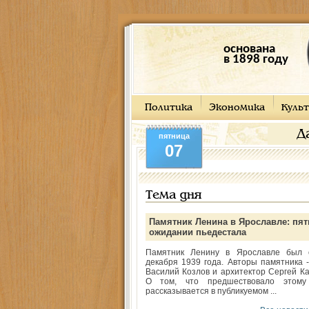
основана
в 1898 году
Политика
Экономика
Культ
Д
пятница
07
Тема дня
Памятник Ленина в Ярославле: пят
ожидании пьедестала
Памятник Ленину в Ярославле был 
декабря 1939 года. Авторы памятника -
Василий Козлов и архитектор Сергей Ка
О том, что предшествовало этому
рассказывается в публикуемом ...