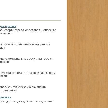
для горожан
ранспорте города Ярославля. Вопросы о
повышения
в области и работники предприятий
удет
лищно-коммунальные услуги выносился
нского
ут больше платить за свои слова, если
вязи.
ородской суд с иском о признании
о повышении
едования
оезд в поездах дальнего следования.