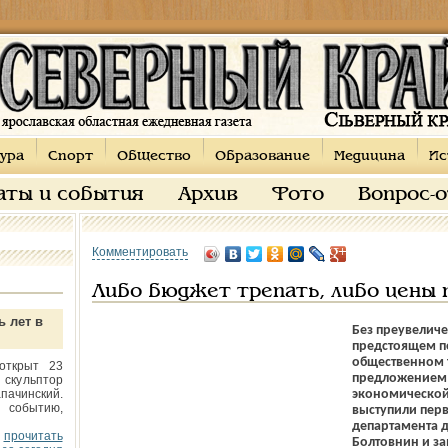
ура
Спорт
Общество
Образование
Медицина
Ис
аты и события
Архив
Фото
Вопрос-
Комментировать
Либо бюджет трепать, либо цены
ь лет в
Без преувеличе
предстоящем п
общественном т
открыт 23
предложением 
 скульптор
пачинский.
экономической
 событию,
выступили перв
департамента 
прочитать
Болтовнин и за