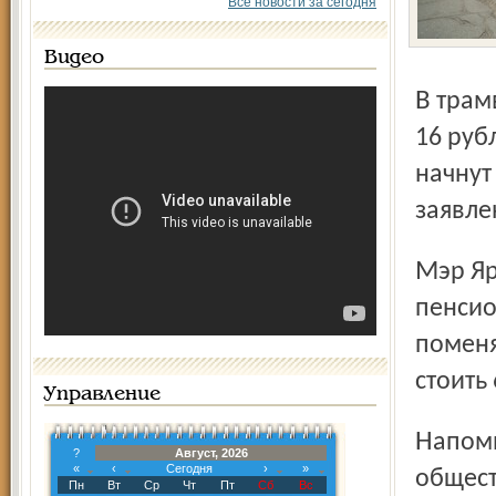
Все новости за сегодня
Видео
В трамваях, троллейбусах и автобусах билет будет стоить
16 руб
начнут 
заявле
Мэр Ярославля Евгений Урлашов пообещал, что для
пенсио
поменя
стоить
Управление
Напомним, в последний раз цены на проезд в
?
Август, 2026
«
‹
Сегодня
›
»
общест
Пн
Вт
Ср
Чт
Пт
Сб
Вс