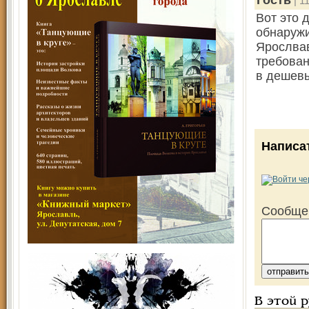
Гость
| 1
Вот это 
обнаружи
Ярослвав
требован
в дешевы
Написа
Сообще
В этой 