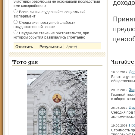
участники революций не осознавали последствий
доходо
ими совершённого
Всего лишь не удавшийся социальный
эксперимент
Принято решение обратиться в прокуратуру области с
Следствие преступной слабости
государственной власти
предло
Неудачное стечение обстоятельств, при
котором события развивались спонтанно
ценооб
Архив
Читайте
Фото дня
Деп
19.06.2012
В пятницу в 
общественны
Жар
29.05.2012
Главной темо
в обществен
Дум
25.05.2012
Сегодня под 
экономическо
Пр
19.06.2008
Стоимость пр
троллейбусах