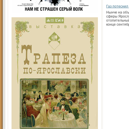
Газ потеснил
Нынче на объ
сферы Яросл
отопительный
конце сентябр