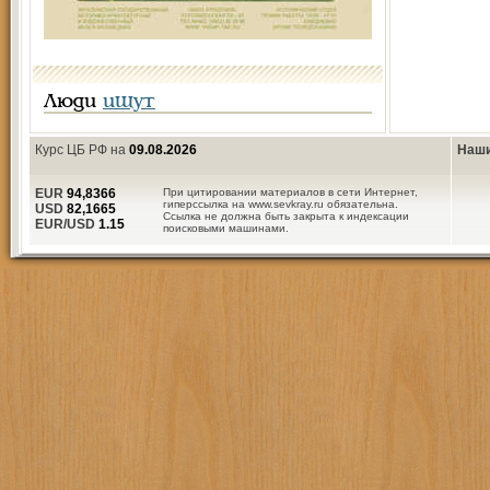
Люди
ищут
Курс ЦБ РФ на
09.08.2026
Наши
EUR
94,8366
При цитировании материалов в сети Интернет,
гиперссылка на www.sevkray.ru обязательна.
USD
82,1665
Ссылка не должна быть закрыта к индексации
EUR/USD
1.15
поисковыми машинами.