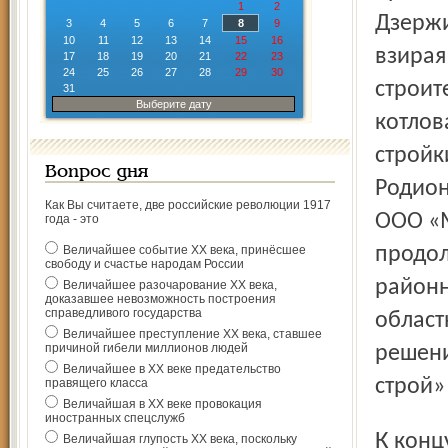
1
2
Дзержи
3
4
5
6
7
8
9
10
11
12
13
14
15
16
взирая
17
18
19
20
21
22
23
24
25
26
27
28
29
30
строит
31
Выберите дату
котлов
стройк
Вопрос дня
Родион
Как Вы считаете, две российские революции 1917
ООО «М
года - это
Величайшее событие ХХ века, принёсшее
продол
свободу и счастье народам России
районн
Величайшее разочарование ХХ века,
доказавшее невозможность построения
справедливого государства
област
Величайшее преступление ХХ века, ставшее
причиной гибели миллионов людей
решени
Величайшее в ХХ веке предательство
строй»
правящего класса
Величайшая в ХХ веке провокация
иностранных спецслужб
К концу сентября котлован был готов. Его очертания точно
Величайшая глупость ХХ века, поскольку