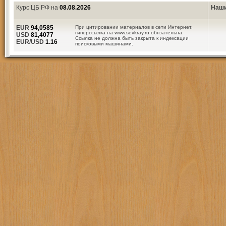
Курс ЦБ РФ на
08.08.2026
Наши
EUR
94,0585
При цитировании материалов в сети Интернет,
гиперссылка на www.sevkray.ru обязательна.
USD
81,4077
Ссылка не должна быть закрыта к индексации
EUR/USD
1.16
поисковыми машинами.