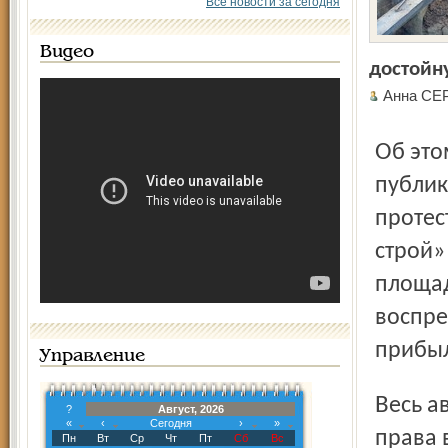
Все новости за сегодня
Видео
достойн
Анна СЕ
Об этом «Северный край» рассказывал 26 сентября в
публи
протес
строй»
площад
воспре
прибыл
Управление
Весь август и сентябрь брагинцы пытались отстоять свои
?
Август, 2026
«
‹
Сегодня
›
»
права 
Пн
Вт
Ср
Чт
Пт
Сб
Вс