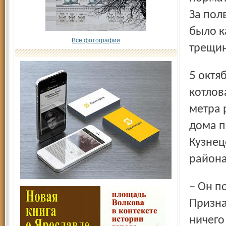
За пол
было к
Все фотографии
трещин
5 октября произошло очередное обрушение стен
котлов
метра 
дома п
Кузнец
района
– Он показался мне напуганным, – рассказала она. –
Призна
ничего