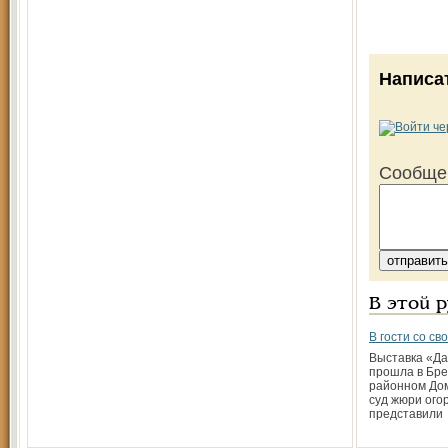
Написа
Сообще
В этой 
В гости со с
Выставка «Д
прошла в Бре
районном Дом
суд жюри ого
представили