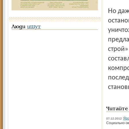
Но даже в сентябре строительство ещё не поздно было
остано
Люди
ищут
уничто
предла
строй»
состав
компро
послед
станов
Читайте
Яро
07.12.2012
Социально-эк