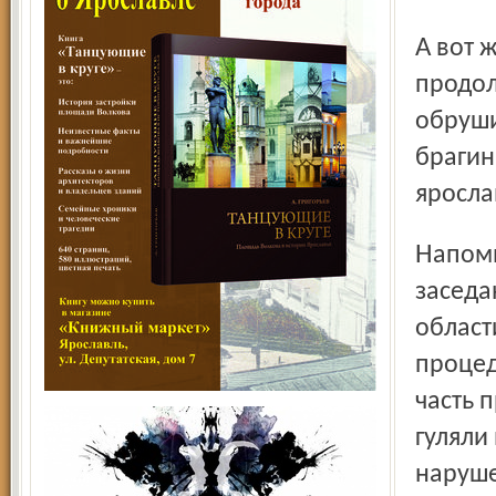
А вот жители пострадавшего дома опасаются, что при
продол
обруши
брагин
яросла
Напомним: данный конфликт рассматривался на
заседа
област
процед
часть 
гуляли
наруше