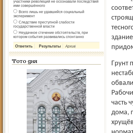
участники революций не осознавали последствий
ими совершённого
соотве
Всего лишь не удавшийся социальный
эксперимент
строящ
Следствие преступной слабости
тесног
государственной власти
Неудачное стечение обстоятельств, при
здание
котором события развивались спонтанно
придом
Архив
Фото дня
Грунт под будущей восьмиэтажкой оказался
нестаб
обвали
Рабочи
часть 
дома, 
хрущёв
нормат