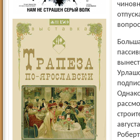
чиновн
отпуск
вопрос
Большая часть депутатов областной Думы отнеслась
пассив
вынест
Урлашо
подпис
Однако
рассмо
строит
август
Роберт