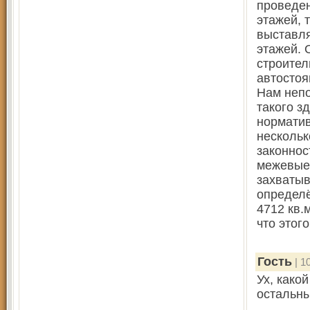
проведен
этажей, 
выставля
этажей. 
строител
автостоя
Нам непо
такого з
норматив
нескольк
законнос
межевые 
захватыв
определё
4712 кв.
что этог
Гость
| 1
Ух, како
остальны