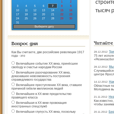
строит
1
2
3
4
5
6
7
8
9
тысяч 
10
11
12
13
14
15
16
17
18
19
20
21
22
23
24
25
26
27
28
29
30
31
Выберите дату
Читайте
Вопрос дня
Три
Как Вы считаете, две российские революции 1917
28.12.2012
года - это
75 лет испол
«Резиноасбоп
Величайшее событие ХХ века, принёсшее
Мы 
свободу и счастье народам России
28.12.2012
Случившийся 
Величайшее разочарование ХХ века,
центре Яросл
доказавшее невозможность построения
справедливого государства
Нак
14.12.2012
Величайшее преступление ХХ века, ставшее
Областные па
причиной гибели миллионов людей
Молодкина вы
Величайшее в ХХ веке предательство
Нез
21.11.2012
правящего класса
Как известно
Величайшая в ХХ веке провокация
чтобы занима
иностранных спецслужб
Величайшая глупость ХХ века, поскольку
Бер
20.11.2012