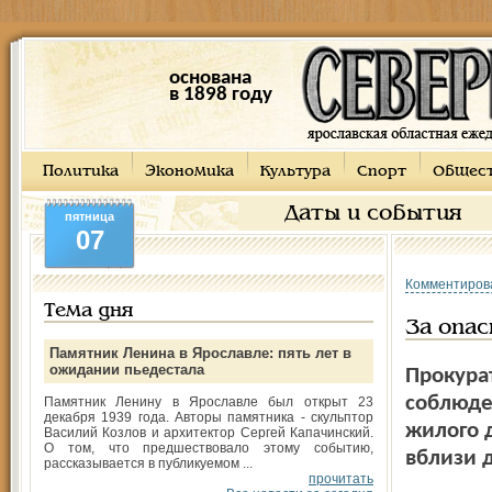
основана
в 1898 году
Политика
Экономика
Культура
Спорт
Общес
Даты и события
пятница
07
Комментиров
Тема дня
За опа
Памятник Ленина в Ярославле: пять лет в
ожидании пьедестала
Прокура
соблюде
Памятник Ленину в Ярославле был открыт 23
декабря 1939 года. Авторы памятника - скульптор
жилого 
Василий Козлов и архитектор Сергей Капачинский.
О том, что предшествовало этому событию,
вблизи 
рассказывается в публикуемом ...
прочитать