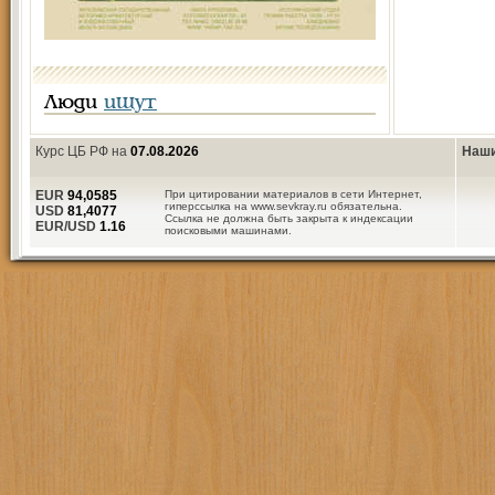
Люди
ищут
Курс ЦБ РФ на
07.08.2026
Наши
EUR
94,0585
При цитировании материалов в сети Интернет,
гиперссылка на www.sevkray.ru обязательна.
USD
81,4077
Ссылка не должна быть закрыта к индексации
EUR/USD
1.16
поисковыми машинами.