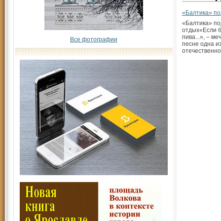
«Балтика» по
«Балтика» п
отдых«Если 
пива...», – ме
Все фотографии
песне одна из
отечественн