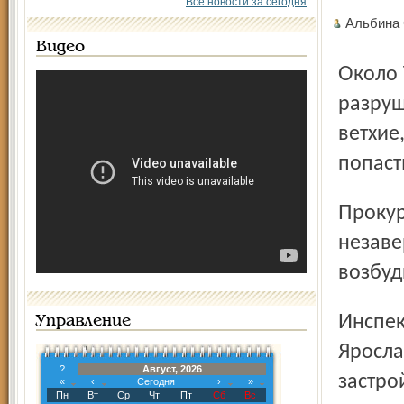
Все новости за сегодня
Альбина
Видео
Около 70 процентов ограждения стройплощадки
разруш
ветхие
попаст
Прокуратура района в отношении собственника объекта
незаве
возбуд
Инспекция государственного строительного надзора
Управление
Яросла
?
Август, 2026
застро
«
‹
Сегодня
›
»
Пн
Вт
Ср
Чт
Пт
Сб
Вс