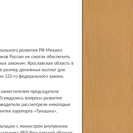
иального развития РФ Михаил
онов России не смогли обеспечить
ых законом. Ярославская область в
оне размер денежных выплат для
и 122-го федерального закона.
 заместителем председателя
бсуждались вопросы развития
оводители рассмотрели некоторые
вития аэропорта «Туношна».
ультации с министром внутренних