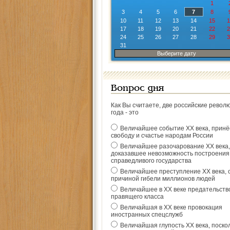
1
3
4
5
6
7
8
10
11
12
13
14
15
1
17
18
19
20
21
22
2
24
25
26
27
28
29
3
31
Выберите дату
Вопрос дня
Как Вы считаете, две российские револ
года - это
Величайшее событие ХХ века, прин
свободу и счастье народам России
Величайшее разочарование ХХ века,
доказавшее невозможность построения
справедливого государства
Величайшее преступление ХХ века, 
причиной гибели миллионов людей
Величайшее в ХХ веке предательств
правящего класса
Величайшая в ХХ веке провокация
иностранных спецслужб
Величайшая глупость ХХ века, поско