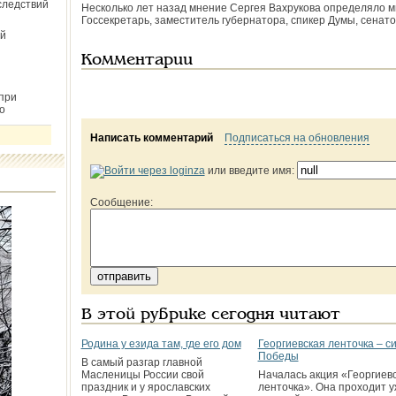
следствий
Несколько лет назад мнение Сергея Вахрукова определяло м
Госсекретарь, заместитель губернатора, спикер Думы, сенато
й
Комментарии
при
о
Написать комментарий
Подписаться на обновления
или введите имя:
Сообщение:
В этой рубрике сегодня читают
Родина у езида там, где его дом
Георгиевская ленточка – с
Победы
В самый разгар главной
Масленицы России свой
Началась акция «Георгиев
праздник и у ярославских
ленточка». Она проходит у