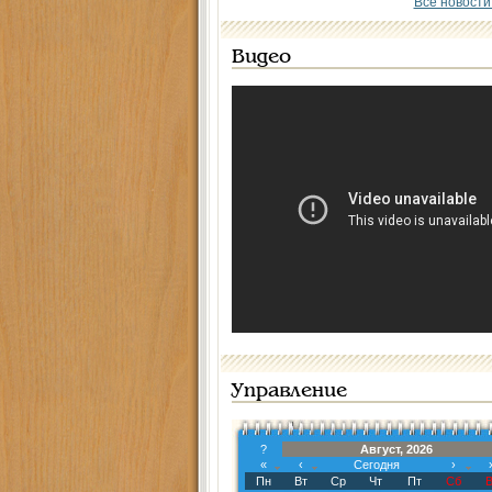
Все новости
Видео
Управление
?
Август, 2026
«
‹
Сегодня
›
Пн
Вт
Ср
Чт
Пт
Сб
В