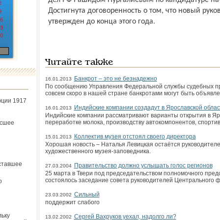
дел РФ Рашидом Нургалиевым по кандидатуре нач
2
Достигнута договоренность о том, что новый рук
9
6
утвержден до конца этого года.
3
0
Читайте также
Банкрот – это не безнадежно
16.01.2013
По сообщению Управления Федеральной службы судебных при
совсем скоро в нашей стране банкротами могут быть объявл
юции 1917
Индийские компании создадут в Ярославской обла
16.01.2013
Индийские компании рассматривают варианты открытия в Яр
переработке молока, производству автокомпонентов, спорти
ёсшее
Коллектив музея отстоял своего директора
15.01.2013
Хорошая новость – Наталья Левицкая остаётся руководителе
художественного музея-заповедника.
ставшее
Правительство должно услышать голос регионов
27.03.2004
25 марта в Твери под председательством полномочного предс
состоялось заседание совета руководителей Центрального 
о
Сильный
23.03.2002
поддержит слабого
льку
Сергей Вахруков уехал, надолго ли?
13.02.2002