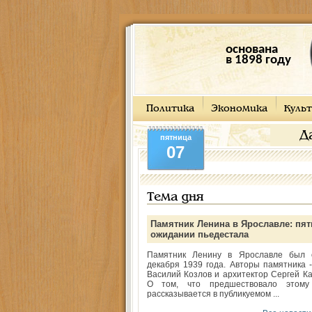
основана
в 1898 году
Политика
Экономика
Культ
Д
пятница
07
Тема дня
Памятник Ленина в Ярославле: пят
ожидании пьедестала
Памятник Ленину в Ярославле был 
декабря 1939 года. Авторы памятника -
Василий Козлов и архитектор Сергей Ка
О том, что предшествовало этому
рассказывается в публикуемом ...