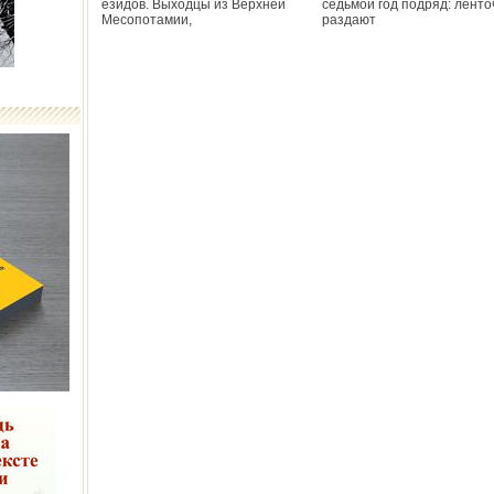
езидов. Выходцы из Верхней
седьмой год подряд: ленто
Месопотамии,
раздают