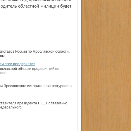
альника УВД Ярославской области.
оводитель областной милиции будет
ставов России по Ярославской области,
ены
сти свои предприятия
ославской области предприятий по
вного
м Ярославского историко-архитектурного и
тавителя президента Г. С. Полтавченко
федерального