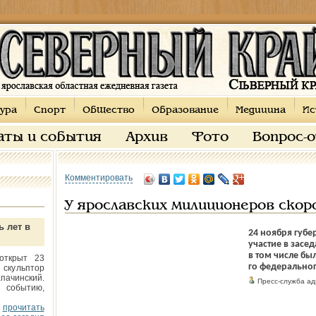
ура
Спорт
Общество
Образование
Медицина
Ис
аты и события
Архив
Фото
Вопрос-
Комментировать
У ярославских милиционеров скор
ь лет в
24 ноября губе
участие в засе
в том числе бы
открыт 23
го федеральног
 скульптор
пачинский.
Пресс-служба ад
 событию,
прочитать