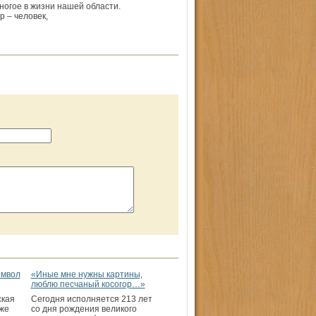
ногое в жизни нашей области.
р – человек,
имвол
«Иные мне нужны картины,
люблю песчаный косогор…»
ская
Сегодня исполняется 213 лет
же
со дня рождения великого