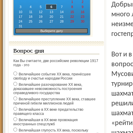
1
2
Добрын
3
4
5
6
7
8
9
10
11
12
13
14
15
16
много 
17
18
19
20
21
22
23
24
25
26
27
28
29
30
неизме
31
Выберите дату
гостеп
Вопрос дня
Вот и 
Как Вы считаете, две российские революции 1917
вопрос
года - это
Мусови
Величайшее событие ХХ века, принёсшее
свободу и счастье народам России
турнир
Величайшее разочарование ХХ века,
доказавшее невозможность построения
шахмат
справедливого государства
Величайшее преступление ХХ века, ставшее
решили
причиной гибели миллионов людей
Величайшее в ХХ веке предательство
шахмат
правящего класса
Величайшая в ХХ веке провокация
«рейти
иностранных спецслужб
Величайшая глупость ХХ века, поскольку