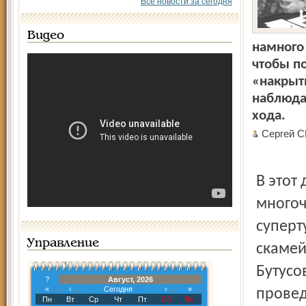
Все новости за сегодня
Видео
намного 
чтобы п
«накрыт
наблюда
хода.
Сергей 
В этот
многоч
суперт
Управление
скамей
Бутусо
?
Август, 2026
«
‹
Сегодня
›
»
провед
Пн
Вт
Ср
Чт
Пт
Сб
Вс