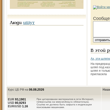
Сообще
Люди
ищут
В этой 
Ах, эти шляпк
На предпраз
шляп под наз
шляп я тольк
пригласила
Курс ЦБ РФ на
06.08.2026
Наши
EUR
93,1901
При цитировании материалов в сети Интернет,
гиперссылка на www.sevkray.ru обязательна.
USD
80,9293
Ссылка не должна быть закрыта к индексации
EUR/USD
1.16
поисковыми машинами.