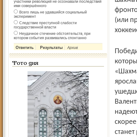
шахмат
участники революций не осознавали последствий
ими совершённого
фронто
Всего лишь не удавшийся социальный
эксперимент
(или п
Следствие преступной слабости
государственной власти
хоккеис
Неудачное стечение обстоятельств, при
котором события развивались спонтанно
Архив
Победи
которы
Фото дня
«Шахма
яросла
ушедше
Валент
надеют
скорее
станет