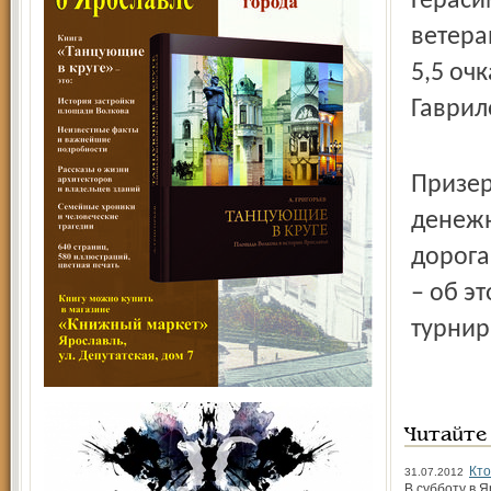
Герасим
ветера
5,5 оч
Гаврил
Призер
денежн
дорога
– об э
турнир
Читайте
Кто
31.07.2012
В субботу в 