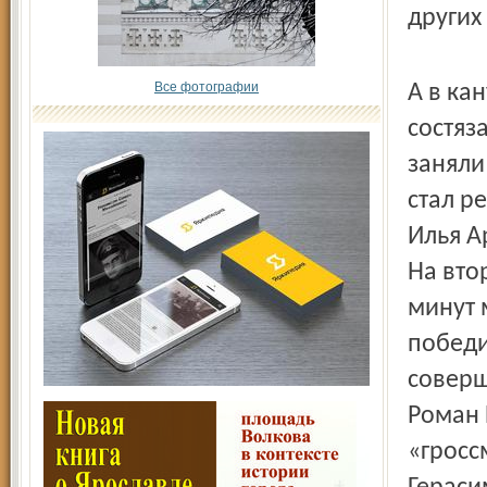
других
Все фотографии
А в ка
состяз
заняли
стал р
Илья А
На вто
минут 
победи
соверш
Роман 
«гросс