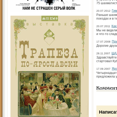
75 шахматист
Гим
20.07.2012
Раньше шахма
поездах и в 
Как
20.07.2011
Мы не виделис
и что-то слад
Пр
17.07.2008
Дорогие друз
ША
28.11.2007
Здравствуйте
стартовал Ку
Яро
17.09.2007
Четырнадцать
предложила у
Коммен
Написа