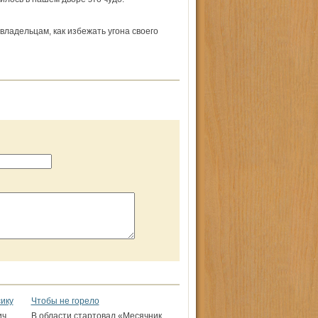
ладельцам, как избежать угона своего
сику
Чтобы не горело
ич
В области стартовал «Месячник