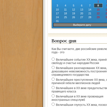
1
3
4
5
6
7
8
10
11
12
13
14
15
1
17
18
19
20
21
22
2
24
25
26
27
28
29
3
31
Выберите дату
Вопрос дня
Как Вы считаете, две российские револ
года - это
Величайшее событие ХХ века, прин
свободу и счастье народам России
Величайшее разочарование ХХ века,
доказавшее невозможность построения
справедливого государства
Величайшее преступление ХХ века, 
причиной гибели миллионов людей
Величайшее в ХХ веке предательств
правящего класса
Величайшая в ХХ веке провокация
иностранных спецслужб
Величайшая глупость ХХ века, поско