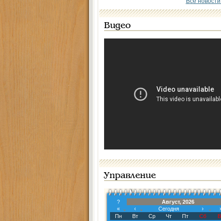
Все новости
Видео
Управление
?
Август, 2026
«
‹
Сегодня
›
Пн
Вт
Ср
Чт
Пт
Сб
В