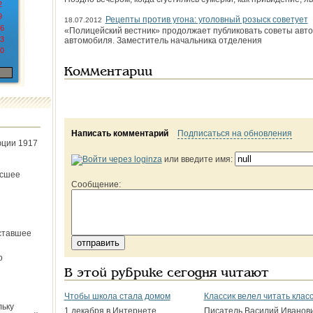
2
9
Рецепты против угона: уголовный розыск советует
18.07.2012
6
«Полицейский вестник» продолжает публиковать советы автов
3
автомобиля. Заместитель начальника отделения
0
Комментарии
Написать комментарий
Подписаться на обновления
юции 1917
или введите имя:
ёсшее
Сообщение:
ставшее
о
В этой рубрике сегодня читают
Чтобы школа стала домом
Классик велел читать клас
льку
1 декабря в Интернете
Писатель Василий Иванов