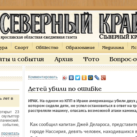
ура
Спорт
Общество
Образование
Медицина
Ис
аты и события
Архив
Фото
Вопрос-
Комментировать
Детей убили по ошибке
ь лет в
ИРАК. На одном из КПП в Ираке американцы убили двух д
котором сидели дети, не успел остановиться в ответ на 
расстреляли машину, опасаясь возможной атаки камика
открыт 23
 скульптор
пачинский.
Как сообщил капитан Джей Делароса, представитель 15-го экспедиционного корпуса в
 событию,
городе Нассирия, девять человек, находившихся 
прочитать