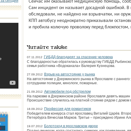
 за сегодня
Сейчас им оказывают медицинскую помощь, сообщ
Сам инцидент он называет досадной ошибкой. В
обследовали, не найдено ни взрывчатки, ни оружи
КПП автобусу неоднократно приказывали останов
и пробила колючую проволоку перед блокпостом, и
Читайте также
ГИБДД благодарят за спасение человека
07.11.2012
С благодарностью обратилась к руководству ГИБДД Рыбинск
семья работника «Водоканала» Валерия Кузнецова.
Взрыв на автостоянке у рынка
27.09.2012
На автостоянке у Дзержинского рынка в Ярославле с раннего 
сотрудники полиции, кинологи, пожарные.
Автомобили под обстрелом
21.09.2012
На парковке в Дзержинском районе Ярославля девять машин 
Происшествие случилось на платной стоянке рядом с домом 
Профессия для романтиков
18.09.2012
Победителем конкурса стал ярославец Виталий Царёв. Второ
Петербурга Вячеслав Марков. Третье – присуждено Ирине Ал
»
Болотоход в ярославском дворе
19.07.2012
с
Поздно вечером, когда сгустились сумерки, как привидение, я