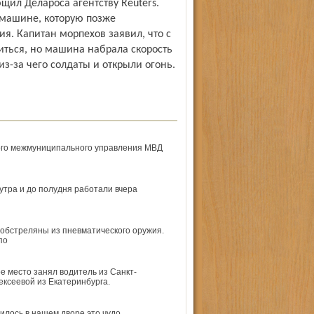
ил Делароса агентству Reuters.
 машине, которую позже
я. Капитан морпехов заявил, что с
иться, но машина набрала скорость
з-за чего солдаты и открыли огонь.
ого межмуниципального управления МВД
утра и до полудня работали вчера
обстреляны из пневматического оружия.
по
е место занял водитель из Санкт-
ексеевой из Екатеринбурга.
вилось в нашем дворе это чудо.