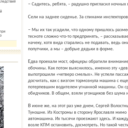
следствий
– Садитесь, ребята, – радушно пригласил ночных
й
Сели на заднее сиденье. За спинами инспекторов
– Мы их так усадили, что одному пришлось разместиться на коленях у других. В такой
при
о
тесноте сложно что-то предпринять, – рассказыва
начеку, хотя вида старались не подавать, ведь он
попутчики, а мы – добрые дядьки в форме.
Едва проехали мост, офицеры обратили внимание на легковую машину, стоявшую у
обочины. Как потом выяснилось, именно эту «девя
выпотрошили «четверо смелых». Не успели пасса
досчитать, как с визгом тормознула машина с е
потерпевшим водителем угнанной машины. Он сра
обидчиков. В общем, взяли угонщиков без шума и п
В июне же, на этот раз уже днем, Сергей Волостных дежурил на своем родном КПМ в
Туношне. Из Костромы в сторону Ярославля мимо 
автомашина. Их тысячи проезжают здесь. И кажду
возле КПМ остановить, досмотреть. Но такой чест