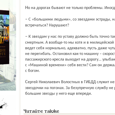
Но на дорогах бывают не только проблемы. Иног
– С «большими людьми», со звездами эстрады, например, не доводилось
встречаться? Нарушают?
– К звездам у нас по уставу должно быть точно такое же отношение, как и к простым
смертным. А вообще-то мы хотя и в милицейской 
ведет себя нормально, адекватно, пусть даже чут
не перегибать. Остановил как-то машину – скорос
пассажирского кресла выходит на дорогу... улыб
с «Машиной времени» себя вести? Сам он держал
с богом.
Сергей Николаевич Волостных в ГИБДД служит не так давно. Имеет пока три
звездочки на погонах. За безупречную службу не 
большие звезды у него еще впереди.
Читайте также