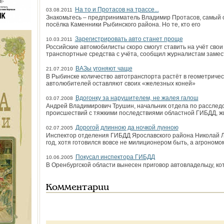
На то и Протасов на трассе...
03.08.2011
Знакомьтесь – предприниматель Владимир Протасов, самый о
посёлка Каменники Рыбинского района. Но те, кто его
Зарегистрировать авто станет проще
10.03.2011
Российские автомобилисты скоро смогут ставить на учёт сво
транспортные средства с учёта, сообщил журналистам замес
ВАЗы угоняют чаще
21.07.2010
В Рыбинске количество автотранспорта растёт в геометричес
автолюбителей оставляют своих «железных коней»
Вдогонку за нарушителем, не жалея галош
03.07.2008
Андрей Владимирович Трушин, начальник отдела по рассле
происшествий с тяжкими последствиями областной ГИБДД, ж
Дорогой длинною да ночкой лунною
02.07.2005
Инспектор отделения ГИБДД Ярославского района Николай Л
год, хотя готовился вовсе не милиционером быть, а агрономо
Покусал инспектора ГИБДД
10.06.2005
В Оренбургской области вынесен приговор автовладельцу, к
Комментарии