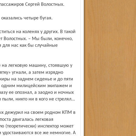
 пассажиров Сергей Волостных.
 оказались четыре бугая.
ет Волостных. – Мы были, конечно,
и для нас как бы случайные
тку» угнали, а затем изрядно
жиры на заднем сиденье и до пяти
ще одним милицейским экипажем и
зу ее опознал, а заодно и ночных
ыли, никто ни в кого не стрелял...
поста двигалась легковая
ю (теоретически) инспектор может
и удостаиваются все же немногие. А