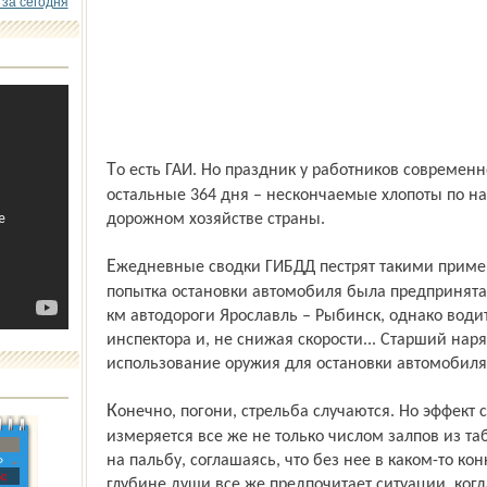
 за сегодня
То есть ГАИ. Но праздник у работников современной ГИБДД бывает один раз в году. В
остальные 364 дня – нескончаемые хлопоты по н
дорожном хозяйстве страны.
Ежедневные сводки ГИБДД пестрят такими примерно сообщениями: «Очередная
попытка остановки автомобиля была предпринята
км автодороги Ярославль – Рыбинск, однако води
инспектора и, не снижая скорости... Старший нар
использование оружия для остановки автомобиля.
Конечно, погони, стрельба случаются. Но эффект службы инспекторов ГИБДД
измеряется все же не только числом залпов из т
на пальбу, соглашаясь, что без нее в каком-то ко
»
с
глубине души все же предпочитает ситуации, когд