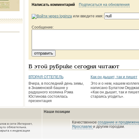
Написать комментарий
Подписаться на обновления
или введите имя:
Сообщение:
В этой рубрике сегодня читают
ВТОРАЯ ОТТЕПЕЛЬ
Как он дышит, так и пишет
Вчера, в последний день зимы,
Это и о нем, нашем коллеге
в Знаменской башне у
написано Булатом Окуджав
радушного хозяина Рэма
«Как он дышит, так и пишет
Юстинова состоялась
стараясь угодить».
презентация
Наши позиции
Качественное
создание и продвижени
лов в сети Интернет,
Ярославлю
и другим городам.
y.ru обязательна.
акрыта к индексации