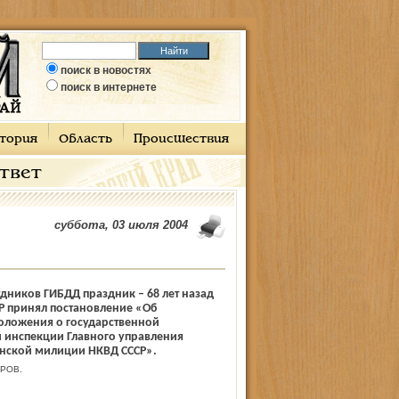
поиск в новостях
поиск в интернете
тория
Область
Происшествия
ответ
суббота, 03 июля 2004
удников ГИБДД праздник – 68 лет назад
Р принял постановление «Об
оложения о государственной
 инспекции Главного управления
янской милиции НКВД СССР».
РОВ.