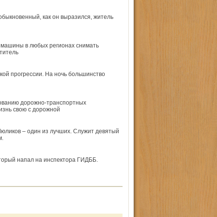
быкновенный, как он выразился, житель
и машины в любых регионах снимать
титель
кой прогрессии. На ночь большинство
дованию дорожно-транспортных
изнь свою с дорожной
юликов – один из лучших. Служит девятый
м.
оторый напал на инспектора ГИДББ.