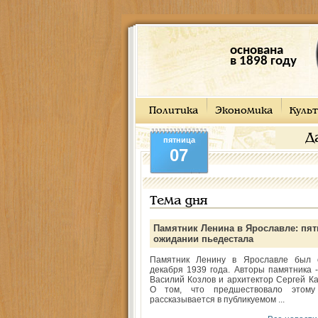
основана
в 1898 году
Политика
Экономика
Культ
Д
пятница
07
Тема дня
Памятник Ленина в Ярославле: пят
ожидании пьедестала
Памятник Ленину в Ярославле был 
декабря 1939 года. Авторы памятника -
Василий Козлов и архитектор Сергей Ка
О том, что предшествовало этому
рассказывается в публикуемом ...