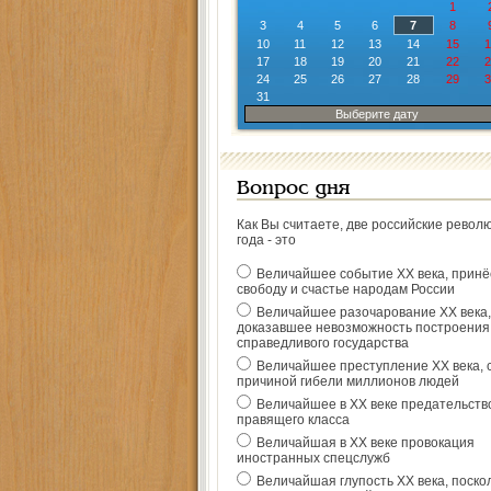
1
3
4
5
6
7
8
10
11
12
13
14
15
1
17
18
19
20
21
22
2
24
25
26
27
28
29
3
31
Выберите дату
Вопрос дня
Как Вы считаете, две российские револ
года - это
Величайшее событие ХХ века, прин
свободу и счастье народам России
Величайшее разочарование ХХ века,
доказавшее невозможность построения
справедливого государства
Величайшее преступление ХХ века, 
причиной гибели миллионов людей
Величайшее в ХХ веке предательств
правящего класса
Величайшая в ХХ веке провокация
иностранных спецслужб
Величайшая глупость ХХ века, поско