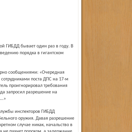
аведению порядка в гигантском
 сотрудниками поста ДПС на 17-м
тель проигнорировал требования
яда запросил разрешение на
..»
абельного оружия. Давая разрешение
нкретном случае никак, начальство в
а не пахнет порохом, а задержание