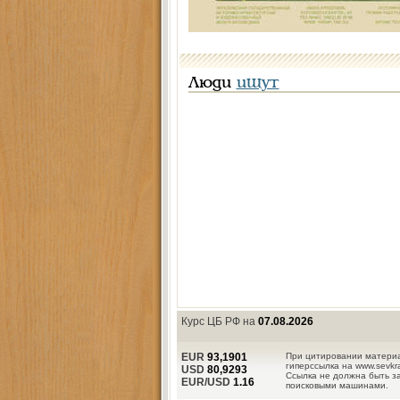
Люди
ищут
Курс ЦБ РФ на
07.08.2026
EUR
93,1901
При цитировании материа
гиперссылка на www.sevkra
USD
80,9293
Ссылка не должна быть з
EUR/USD
1.16
поисковыми машинами.