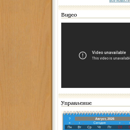
Все новости
Видео
Управление
?
Август, 2026
«
‹
Сегодня
›
Пн
Вт
Ср
Чт
Пт
Сб
В