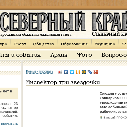
ура
Спорт
Общество
Образование
Медицина
Ис
аты и события
Архив
Фото
Вопрос-
Комментировать
Инспектор три звездочки
ь лет в
Сегодня у сотр
Совнарком ССС
утверждении п
открыт 23
автомобильной
 скульптор
пачинский.
рабоче-кресть
 событию,
Валерий ПРОХО
прочитать