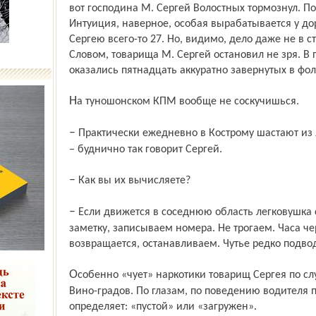
вот господина М. Сергей Волостных тормознул. По
Интуиция, наверное, особая вырабатывается у до
Сергею всего-то 27. Но, видимо, дело даже не в с
Словом, товарища М. Сергей остановил не зря. В п
оказались пятнадцать аккуратно завернутых в фо
На туношонском КПМ вообще не соскучишься.
– Практически ежедневно в Кострому шастают из Ярославля за наркотиками курьеры,
– буднично так говорит Сергей.
– Как вы их вычисляете?
– Если движется в соседнюю область легковушка с молодыми людьми – берем на
заметку, записываем номера. Не трогаем. Часа че
возвращается, останавливаем. Чутье редко подвод
Особенно «чует» наркотики товарищ Сергея по службе на туношонском КПМ Алексей
Вино-градов. По глазам, по поведению водителя
определяет: «пустой» или «загружен».