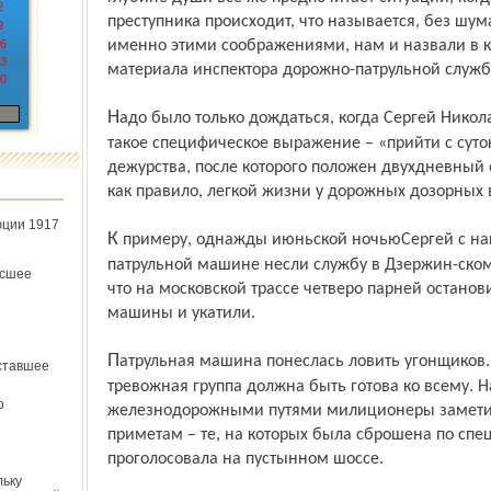
2
преступника происходит, что называется, без шум
9
6
именно этими соображениями, нам и назвали в к
3
материала инспектора дорожно-патрульной службы
0
Надо было только дождаться, когда Сергей Николаевич «придет с суток». Есть у них
такое специфическое выражение – «прийти с суток
дежурства, после которого положен двухдневный о
как правило, легкой жизни у дорожных дозорных
юции 1917
К примеру, однажды июньской ночьюСергей с напарником Алексеем Матухно на
патрульной машине несли службу в Дзержин-ском
ёсшее
что на московской трассе четверо парней останов
машины и укатили.
Патрульная машина понеслась ловить угонщиков. Оружие, само собой, на взводе –
ставшее
тревожная группа должна быть готова ко всему. Н
о
железнодорожными путями милиционеры заметили
приметам – те, на которых была сброшена по спе
проголосовала на пустынном шоссе.
льку