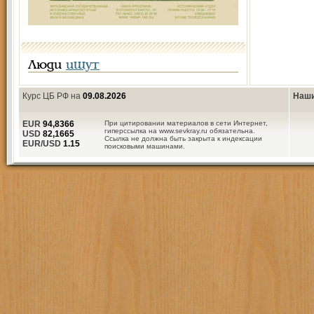
Люди
ищут
Курс ЦБ РФ на
09.08.2026
Наши
EUR
94,8366
При цитировании материалов в сети Интернет,
гиперссылка на www.sevkray.ru обязательна.
USD
82,1665
Ссылка не должна быть закрыта к индексации
EUR/USD
1.15
поисковыми машинами.