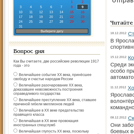
отправ
1
2
3
4
5
6
7
8
9
10
11
12
13
14
15
16
17
18
19
20
21
22
23
24
25
26
27
28
29
30
Читайте
31
Выберите дату
Ст
18.12.2012
В Яросла
спортивн
Вопрос дня
Ко
15.12.2012
Как Вы считаете, две российские революции 1917
Среди эк
года - это
особо пр
Величайшее событие ХХ века, принёсшее
автомато
свободу и счастье народам России
Величайшее разочарование ХХ века,
Хо
11.12.2012
доказавшее невозможность построения
справедливого государства
Ярославс
Величайшее преступление ХХ века, ставшее
волонтёр
причиной гибели миллионов людей
командно
Величайшее в ХХ веке предательство
правящего класса
Ск
08.12.2012
Величайшая в ХХ веке провокация
Они забо
иностранных спецслужб
боевых в
Величайшая глупость ХХ века, поскольку