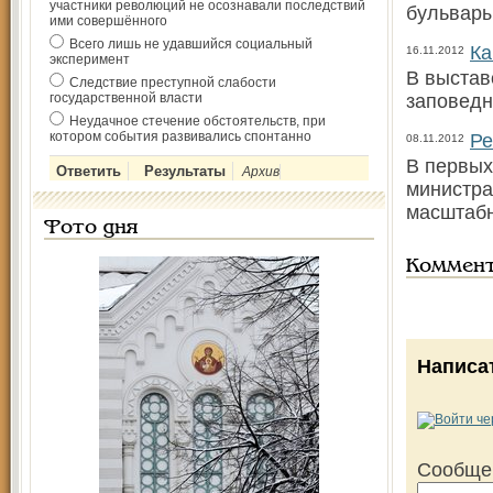
участники революций не осознавали последствий
бульвары
ими совершённого
Всего лишь не удавшийся социальный
Ка
16.11.2012
эксперимент
В выстав
Следствие преступной слабости
государственной власти
заповедн
Неудачное стечение обстоятельств, при
котором события развивались спонтанно
Ре
08.11.2012
В первых
Архив
министра
масштабн
Фото дня
Коммен
Написа
Сообще