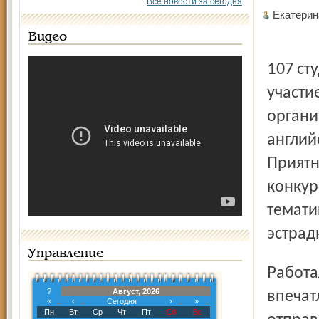
Все новости за сегодня
Екатери
Видео
107 студентов-активистов со всей области приняли
участи
органи
англий
Приятн
конкур
темати
эстрад
Управление
Работал лагерь пять дней, а сегодня с новыми
?
Август, 2026
впечат
«
‹
Сегодня
›
»
Пн
Вт
Ср
Чт
Пт
Сб
Вс