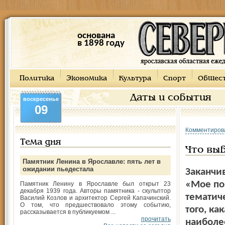
основана
в 1898 году
Политика
Экономика
Культура
Спорт
Общес
Даты и события
воскресенье
09
Комментиров
Тема дня
Что выб
Памятник Ленина в Ярославле: пять лет в
ожидании пьедестала
Заканчив
«Мое по
Памятник Ленину в Ярославле был открыт 23
декабря 1939 года. Авторы памятника - скульптор
тематиче
Василий Козлов и архитектор Сергей Капачинский.
О том, что предшествовало этому событию,
того, к
рассказывается в публикуемом ...
прочитать
наиболе