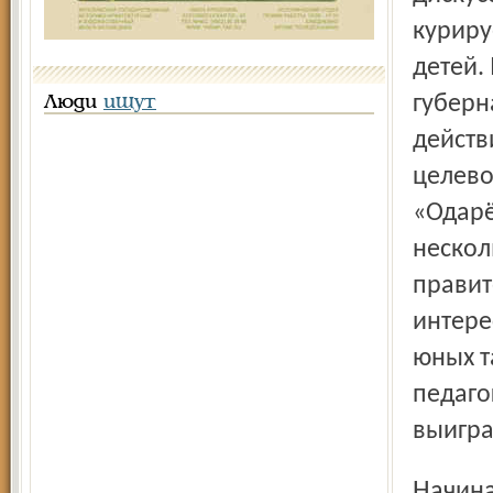
куриру
детей.
губерн
Люди
ищут
действ
целево
«Одарё
нескол
правит
интере
юных т
педаго
выигра
Начиная с сентября, два с половиной месяца готовилась к