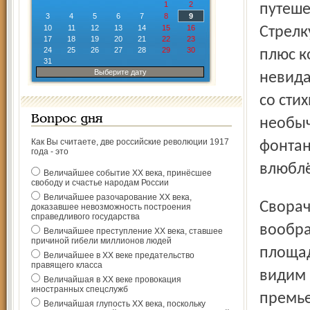
1
2
путеше
3
4
5
6
7
8
9
10
11
12
13
14
15
16
Стрелк
17
18
19
20
21
22
23
24
25
26
27
28
29
30
плюс к
31
Выберите дату
невида
со сти
Вопрос дня
необыч
Как Вы считаете, две российские революции 1917
фонтан
года - это
влюбл
Величайшее событие ХХ века, принёсшее
свободу и счастье народам России
Величайшее разочарование ХХ века,
Сворачиваем на площадь Волкова – и её не узнаём. В
доказавшее невозможность построения
справедливого государства
вообра
Величайшее преступление ХХ века, ставшее
причиной гибели миллионов людей
площад
Величайшее в ХХ веке предательство
правящего класса
видим 
Величайшая в ХХ веке провокация
иностранных спецслужб
премье
Величайшая глупость ХХ века, поскольку