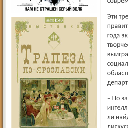
совре
Эти тревоги нашли понимание и поддержку в
правит
года э
творче
выигра
социал
област
департ
– По запасам главного ресурса нашей области –
интелл
ли най
дискус