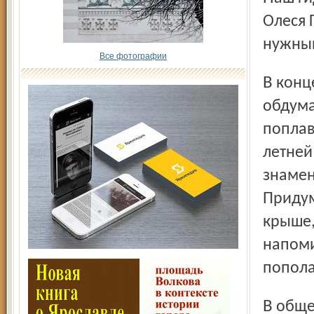
Олеся 
нужный
Все фотографии
В конце нашей прогулки по городу будущего, чтобы
обдума
поплав
летней
знамен
Придум
крыше,
напоми
попола
В общем, на этой выставке, как видите, не соскучишься.