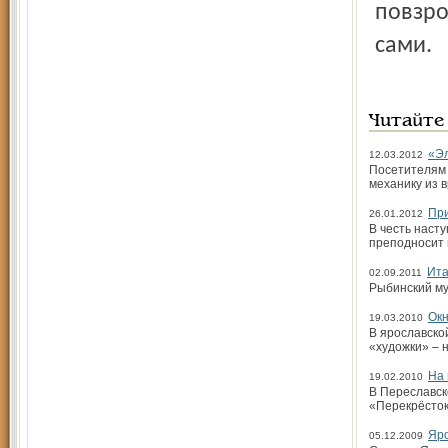
повзро
сами.
Читайте
«Эл
12.03.2012
Посетителям 
механику из 
При
26.01.2012
В честь наст
преподносит 
Ита
02.09.2011
Рыбинский му
Окн
19.03.2010
В ярославско
«художки» – 
На 
19.02.2010
В Переславск
«Перекрёсток
Яро
05.12.2009