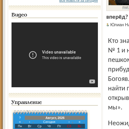
Все новости за сегодня
еще
Видео
вперёд?
Юлиан 
Кто знает, где на Город­ском валу находится школа искусств
№ 1 и 
пешком
прибуд
Богояв
найти 
открыв
Управление
мы».
?
Август, 2026
Неожиданности начались с первых шагов нашего
«
‹
Сегодня
›
»
Пн
Вт
Ср
Чт
Пт
Сб
Вс