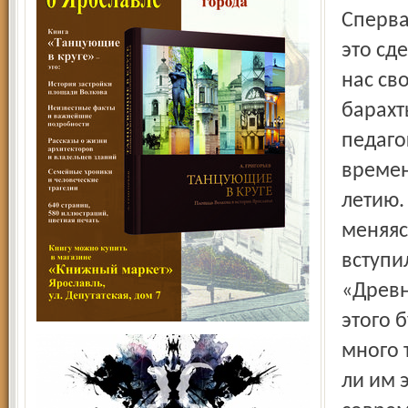
Сперва
это сд
нас св
барахт
педаго
времен
летию.
меняяс
вступи
«Древн
этого 
много 
ли им 