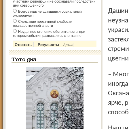
участники революций не осознавали последствий
ими совершённого
Дашина ровесница Оксана Мамонова сделала
Всего лишь не удавшийся социальный
эксперимент
неузна
Следствие преступной слабости
государственной власти
украси
Неудачное стечение обстоятельств, при
котором события развивались спонтанно
застек
Архив
стреми
цветни
Фото дня
– Многие школы города выглядят однообразно и скучно, а
иногда
Оксана
ярче, 
способ
Наш гид на выставке, преподаватель школы искусств