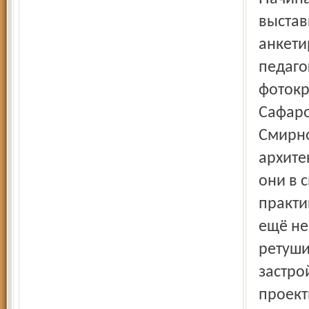
выстав
анкети
педаго
фотокр
Сафаро
Смирно
архите
они в 
практи
ещё не
ретуши
застро
проект