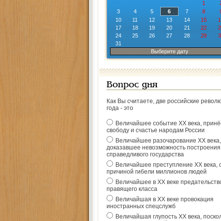
1
3
4
5
6
7
8
10
11
12
13
14
15
1
17
18
19
20
21
22
2
24
25
26
27
28
29
3
31
Выберите дату
Вопрос дня
Как Вы считаете, две российские револ
года - это
Величайшее событие ХХ века, прин
свободу и счастье народам России
Величайшее разочарование ХХ века,
доказавшее невозможность построения
справедливого государства
Величайшее преступление ХХ века, 
причиной гибели миллионов людей
Величайшее в ХХ веке предательств
правящего класса
Величайшая в ХХ веке провокация
иностранных спецслужб
Величайшая глупость ХХ века, поско