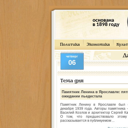
основана
в 1898 году
Политика
Экономика
Культ
Д
четверг
06
Тема дня
Памятник Ленина в Ярославле: пят
ожидании пьедестала
Памятник Ленину в Ярославле был 
декабря 1939 года. Авторы памятника -
Василий Козлов и архитектор Сергей Ка
О том, что предшествовало этому
рассказывается в публикуемом ...