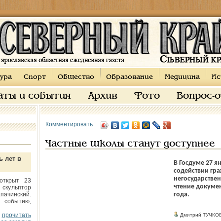
ура
Спорт
Общество
Образование
Медицина
Ис
аты и события
Архив
Фото
Вопрос-
Комментировать
Частные школы станут доступнее
ь лет в
В Госдуме 27 я
содействии гр
негосударствен
открыт 23
чтение докумен
 скульптор
пачинский.
года.
 событию,
прочитать
Дмитрий ТУЧКО