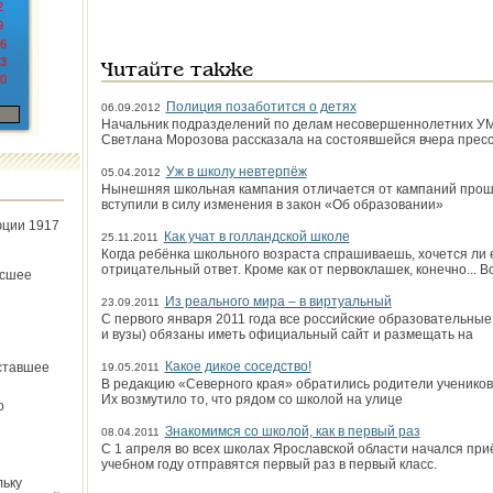
2
9
6
3
Читайте также
0
Полиция позаботится о детях
06.09.2012
Начальник подразделений по делам несовершеннолетних УМ
Светлана Морозова рассказала на состоявшейся вчера прес
Уж в школу невтерпёж
05.04.2012
Нынешняя школьная кампания отличается от кампаний прошлы
вступили в силу изменения в закон «Об образовании»
юции 1917
Как учат в голландской школе
25.11.2011
Когда ребёнка школьного возраста спрашиваешь, хочется ли 
отрицательный ответ. Кроме как от первоклашек, конечно... 
ёсшее
Из реального мира – в виртуальный
23.09.2011
С первого января 2011 года все российские образовательные
и вузы) обязаны иметь официальный сайт и размещать на
Какое дикое соседство!
ставшее
19.05.2011
В редакцию «Северного края» обратились родители учеников
Их возмутило то, что рядом со школой на улице
о
Знакомимся со школой, как в первый раз
08.04.2011
С 1 апреля во всех школах Ярославской области начался приё
учебном году отправятся первый раз в первый класс.
льку