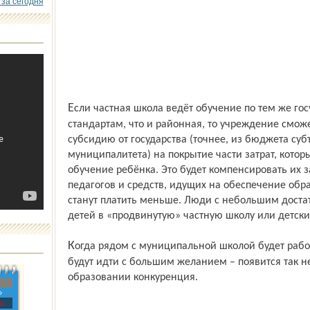
 за сегодня
Если частная школа ведёт обучение по тем же государст­венным образовательным
стандартам, что и районная, то учреждение смож
субсидию от государства (точнее, из бюджета суб
муниципалитета) на покрытие части затрат, котор
обучение ребёнка. Это будет компенсировать их з
педагогов и средств, идущих на обеспечение обр
станут платить меньше. Люди с небольшим достат
детей в «продвинутую» частную школу или детски
Когда рядом с муниципальной школой будет работать частная, и туда, допустим, дети
будут идти с большим желанием – появится так 
образовании конкуренция.
»
с