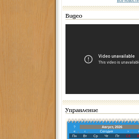
Все новости
Видео
Управление
?
Август, 2026
«
‹
Сегодня
›
Пн
Вт
Ср
Чт
Пт
Сб
В