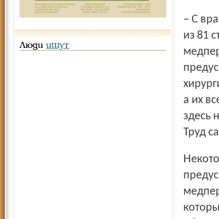
– С врачами еще ситуация более или менее нормальная –
из 81 
Люди
ищут
медпер
предус
хирург
а их в
здесь 
Труд с
Некоторую надежду главврач возлагает на новый закон,
предус
медпер
которы