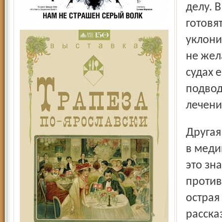
делу. 
готовя
уклони
не жел
судах 
подвод
лечени
Другая давно назревшая проблема: из-за низких зар-плат
в меди
это зна
против
острая
расска