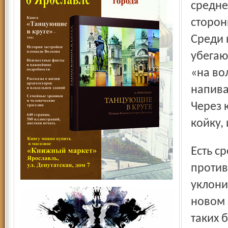
средне
сторон
Среди 
убегаю
«на во
напива
Через 
койку,
Есть среди пациентов, состоящих на учете в
против
уклони
новом 
таких 