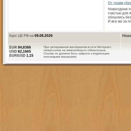
От травм убе
Новогодние п
счастью для 
обошлись без
И все же за 
Курс ЦБ РФ на
09.08.2026
Наши
EUR
94,8366
При цитировании материалов в сети Интернет,
гиперссылка на www.sevkray.ru обязательна.
USD
82,1665
Ссылка не должна быть закрыта к индексации
EUR/USD
1.15
поисковыми машинами.