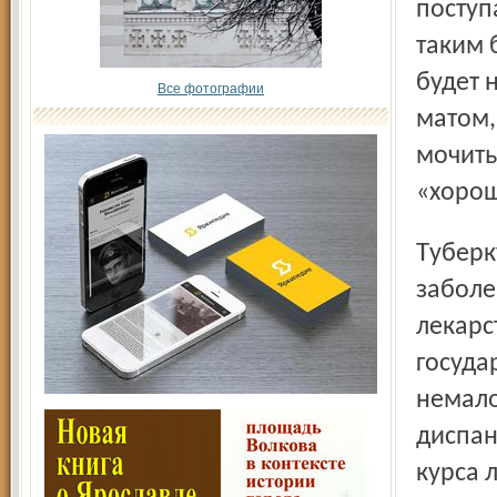
поступ
таким 
будет 
Все фотографии
матом,
мочить
«хорош
Туберкулез относится к числу социально опасных
заболе
лекарс
госуда
немало
диспан
курса 