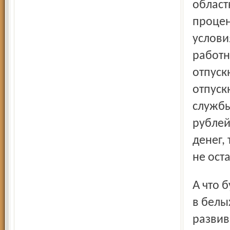
област
процен
услови
работн
отпуск
отпуск
службы
рублей
денег,
не ост
А что будет, если областной бюджет не поддержит людей
в белы
развив