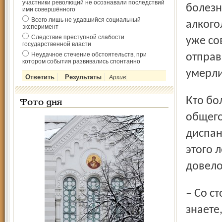
участники революций не осознавали последствий
болезн
ими совершённого
Всего лишь не удавшийся социальный
алкого
эксперимент
Следствие преступной слабости
уже сов
государственной власти
Неудачное стечение обстоятельств, при
отправ
котором события развивались спонтанно
умерли
Архив
Кто болеет туберкулезом сегодня? 80 процентов от
Фото дня
общего
диспан
этого 
довело
– Со стороны это может показаться даже странным, но
знаете