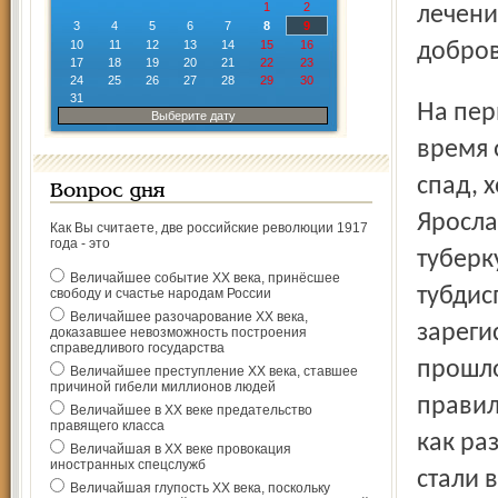
1
2
лечени
3
4
5
6
7
8
9
10
11
12
13
14
15
16
добров
17
18
19
20
21
22
23
24
25
26
27
28
29
30
31
На первый взгляд кажется, что туберкулез в последнее
Выберите дату
время 
спад, 
Вопрос дня
Яросла
Как Вы считаете, две российские революции 1917
года - это
туберку
Величайшее событие ХХ века, принёсшее
тубдис
свободу и счастье народам России
Величайшее разочарование ХХ века,
зареги
доказавшее невозможность построения
справедливого государства
прошло
Величайшее преступление ХХ века, ставшее
причиной гибели миллионов людей
правил
Величайшее в ХХ веке предательство
правящего класса
как ра
Величайшая в ХХ веке провокация
иностранных спецслужб
стали 
Величайшая глупость ХХ века, поскольку