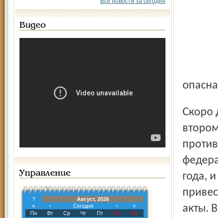
Все новости за сегодня
Видео
опасн
Скоро депутаты местной Думы будут рассматривать во
втором
против
федера
Управление
года, 
привес
?
Август, 2026
«
‹
Сегодня
›
»
акты. 
Пн
Вт
Ср
Чт
Пт
Сб
Вс