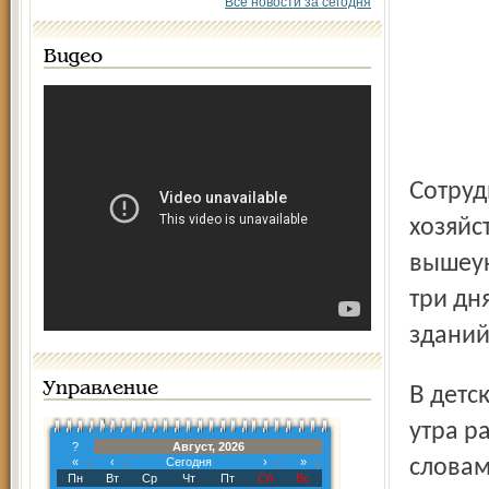
Все новости за сегодня
Видео
Сотрудники пресс-службы департамента городского
хозяйс
вышеук
три дн
зданий
Управление
В детском саду № 80 Киров­ского района вчера с самого
утра р
?
Август, 2026
«
‹
Сегодня
›
»
словам
Пн
Вт
Ср
Чт
Пт
Сб
Вс