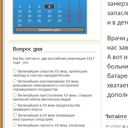
1
2
замерз
3
4
5
6
7
8
9
10
11
12
13
14
15
16
запасл
17
18
19
20
21
22
23
24
25
26
27
28
29
30
и в де
31
Выберите дату
Врачи детской клинической больницы № 1 оптимистично
нас за
Вопрос дня
А вот 
Как Вы считаете, две российские революции 1917
года - это
больни
Величайшее событие ХХ века, принёсшее
батаре
свободу и счастье народам России
Величайшее разочарование ХХ века,
хватае
доказавшее невозможность построения
справедливого государства
дополн
Величайшее преступление ХХ века, ставшее
причиной гибели миллионов людей
Величайшее в ХХ веке предательство
правящего класса
Величайшая в ХХ веке провокация
Читайте
иностранных спецслужб
Величайшая глупость ХХ века, поскольку
В 
19.12.2012