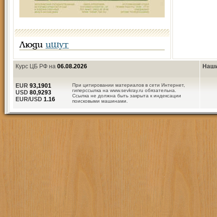
Люди
ищут
Курс ЦБ РФ на
06.08.2026
Наши
EUR
93,1901
При цитировании материалов в сети Интернет,
гиперссылка на www.sevkray.ru обязательна.
USD
80,9293
Ссылка не должна быть закрыта к индексации
EUR/USD
1.16
поисковыми машинами.