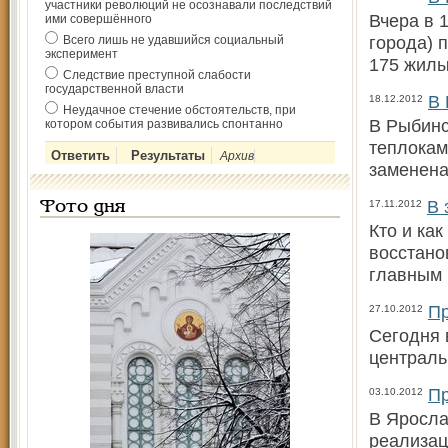
участники революций не осознавали последствий
Вчера в 
ими совершённого
города) 
Всего лишь не удавшийся социальный
эксперимент
175 жилы
Следствие преступной слабости
государственной власти
В 
18.12.2012
Неудачное стечение обстоятельств, при
В Рыбинс
котором события развивались спонтанно
теплокам
Архив
заменена
В 
17.11.2012
Фото дня
Кто и ка
восстано
главным
Пр
27.10.2012
Сегодня 
централь
Пр
03.10.2012
В Яросла
реализац