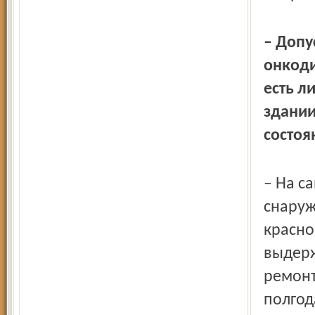
– Допу
онкоди
есть л
здании
состоя
– На с
снаруж
красно
выдерж
ремонт
полгод