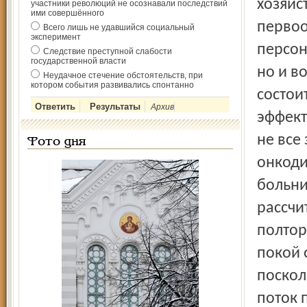
хозяйс
участники революций не осознавали последствий
ими совершённого
первоо
Всего лишь не удавшийся социальный
эксперимент
персон
Следствие преступной слабости
государственной власти
но и в
Неудачное стечение обстоятельств, при
котором события развивались спонтанно
состои
Архив
эффект
не все
Фото дня
онкоди
больни
рассчи
полтор
покой 
поскол
поток 