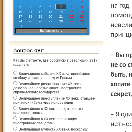
1
2
на год
3
4
5
6
7
8
9
10
11
12
13
14
15
16
помощи
17
18
19
20
21
22
23
24
25
26
27
28
29
30
невели
31
Выберите дату
принци
Вопрос дня
– Вы п
Как Вы считаете, две российские революции 1917
не со 
года - это
быть, 
Величайшее событие ХХ века, принёсшее
свободу и счастье народам России
хотите
Величайшее разочарование ХХ века,
доказавшее невозможность построения
справедливого государства
секрет,
Величайшее преступление ХХ века, ставшее
причиной гибели миллионов людей
Величайшее в ХХ веке предательство
правящего класса
– Я од
Величайшая в ХХ веке провокация
нет не
иностранных спецслужб
Величайшая глупость ХХ века, поскольку