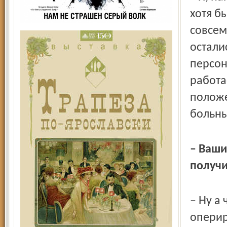
хотя б
совсем
остали
персон
работа
положе
больны
– Ваши
получи
– Ну а
оперир