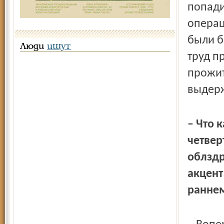
попади
операц
были б
Люди
ищут
труд п
прожит
выдерж
– Что 
четвер
облздр
акцент
раннем