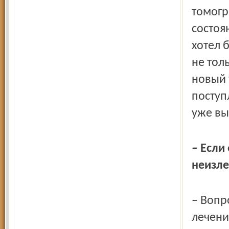
томогр
состоя
хотел 
не тол
новый 
поступ
уже в
– Если
неизл
– Вопр
лечени