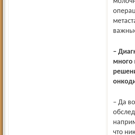
молочн
операц
метаст
важные
– Диаг
много 
решени
онкоди
– Да в
обслед
наприм
что ни