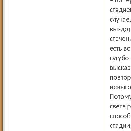
– Во­п
стадие
случае
выздор
стечен
есть в
сугубо
высказ
повтор
невыго
Потому
свете 
способ
стадии