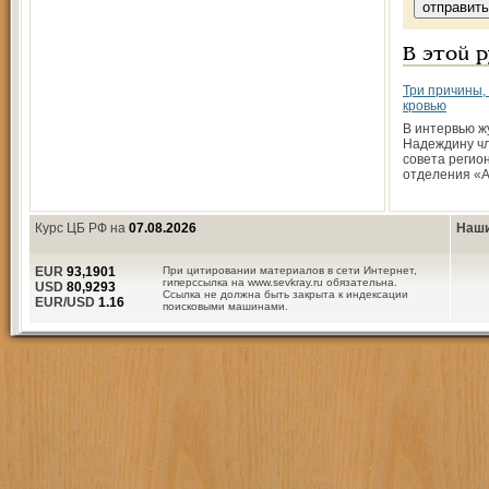
В этой 
Три причины,
кровью
В интервью ж
Надеждину ч
совета регио
отделения «
Курс ЦБ РФ на
07.08.2026
Наши
EUR
93,1901
При цитировании материалов в сети Интернет,
гиперссылка на www.sevkray.ru обязательна.
USD
80,9293
Ссылка не должна быть закрыта к индексации
EUR/USD
1.16
поисковыми машинами.