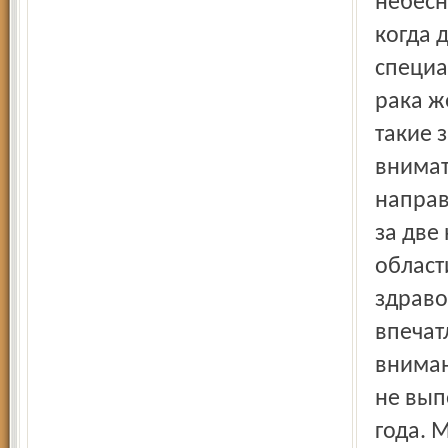
небесн
когда 
специа
рака ж
такие 
внимат
направ
за две
област
здраво
впечат
вниман
не вып
года. 