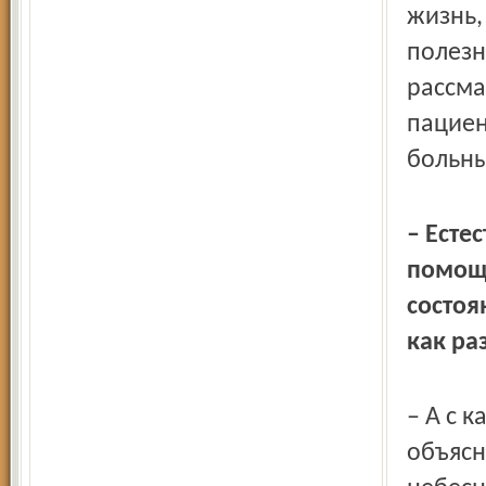
жизнь,
полезн
рассма
пациен
больн
– Есте
помощи
состоя
как ра
– А с к
объясн