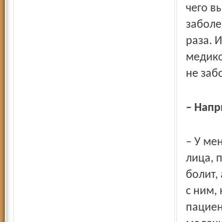
чего в
заболе
раза. 
медико
не забо
– Нап
– У ме
лица, 
болит,
с ним,
пациен