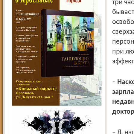
три ча
бывает
освобо
сверхз
персон
при лю
эффек
– Наск
зарпла
недавн
доктор
– Я, н