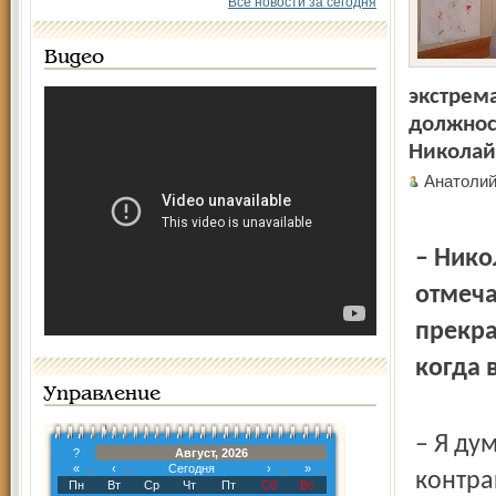
Все новости за сегодня
Видео
экстрема
должнос
Николай
Анатоли
– Нико
отмеча
прекра
когда 
Управление
– Я ду
?
Август, 2026
«
‹
Сегодня
›
»
контра
Пн
Вт
Ср
Чт
Пт
Сб
Вс