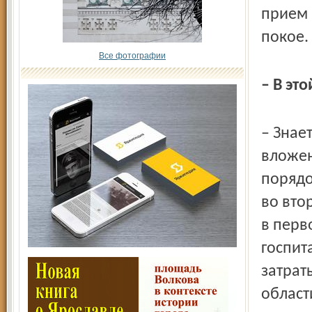
прием 
покое.
Все фотографии
– В эт
– Знае
вложен
порядо
во вто
в перв
госпит
затраты
област