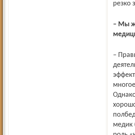
резко 
– Мы ж
медици
– Прав
деятел
эффект
многое
Однако
хорошо
полбед
медик 
роль «