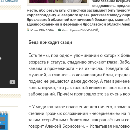
 за сегодня
заболевание всерьёз
стыдливость, предла
месте, ибо результаты статистики заставляют бить тревог
корреспонденту «Северного края» рассказал заведующ
Ярославской областной клинической больницы, главный
здравоохранения и фармации Ярославской области Алек
Юлия КРЫЛОВА.
Фото Ирины ПИЧУГИНОЙ,
Беда приходит сзади
Есть темы, при одном упоминании о которых большин­ство людей, независимо от
возраста и статуса, стыдливо опускают глаза. Заб
канала и промежности – из их числа. Поведать о
мучений, а главное – о локализации боли, стра
подчас не решаются даже доктору. А тем времен
констатируют, что рак толстой кишки вышел на вт
заболеваний. Причём произошло это за очень кор
– У медиков такое положение дел ничего, кроме возмущения, не вызывает. По
степени грозных осложнений «несерьёзные» на п
таким «серьёзным» болезням, как рак лёгких и с
»
говорит Алексей Борисович. – Испытывая неловкос
с