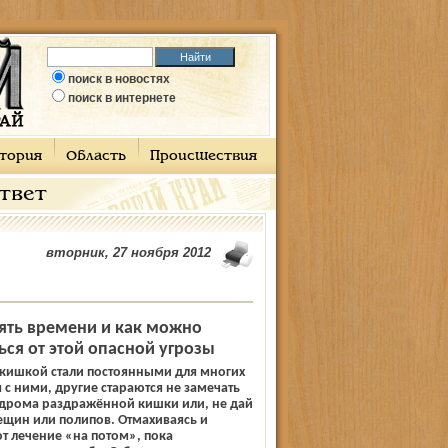
поиск в новостях
поиск в интернете
тория
Область
Происшествия
ответ
вторник, 27 ноября 2012
рять времени и как можно
ся от этой опасной угрозы
кишкой стали постоянными для многих
 с ними, другие стараются не замечать
ндрома раздражённой кишки или, не дай
рещин или полипов. Отмахиваясь и
т лечение «на потом», пока