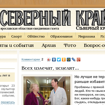
ура
Спорт
Общество
Образование
Медицина
Ис
аты и события
Архив
Фото
Вопрос-
2
Комментарии:
Всех излечат, исцелят...
ь лет в
Но лучше не те
раньше избавить
открыт 23
Проблемы с прямой 
 скульптор
людей. Кто-то свыкся
пачинский.
ни геморроя, ни си
 событию,
Бог, каких-нибудь т
прочитать
стыдясь, откладываю