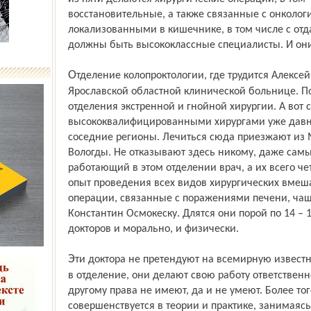
восстановительные, а также связанные с онколо
локализованными в кишечнике, в том числе с отд
должны быть высококлассные специалисты. И они
Отделение колопроктологии, где трудится Алексей Сорогин, одно из самых молодых в
Ярославской областной клинической больнице. По
отделения экстренной и гнойной хирургии. А вот 
высококвалифицированными хирургами уже давно
соседние регионы. Лечиться сюда приезжают из 
Вологды. Не отказывают здесь никому, даже са
работающий в этом отделении врач, а их всего ч
опыт проведения всех видов хирургических вмеш
операции, связанные с поражениями печени, чащ
Константин Осмокеску. Длятся они порой по 14 –
докторов и морально, и физически.
Эти доктора не претендуют на всемирную известность. Просто день за днём, приходя
в отделение, они делают свою работу ответственно
другому права не имеют, да и не умеют. Более т
совершенствуется в теории и практике, занимаясь