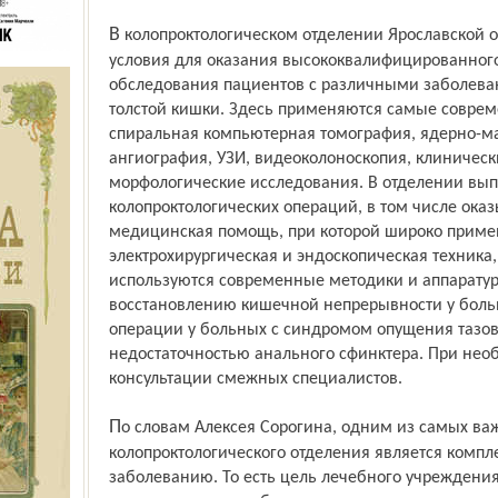
В колопроктологическом отделении Ярославской област­ной больницы есть все
условия для оказания высококвалифицированного
обследования пациентов с различными заболева
толстой кишки. Здесь применяются самые соврем
спиральная компьютерная томография, ядерно-м
ангио­графия, УЗИ, видеоколоноскопия, клиничес
морфологические исследования. В отделении вы
колопроктологических операций, в том числе ока
медицинская помощь, при которой широко приме
электрохирургическая и эндо­скопическая техник
используются современные методики и аппаратур
восстановлению кишечной непрерывности у больн
операции у больных с синдромом опущения тазов
недостаточностью анального сфинктера. При нео
консультации смежных специалистов.
По словам Алексея Сорогина, одним из самых важных аспектов работы
колопроктологического отделения является комп
заболеванию. То есть цель лечебного учреждения