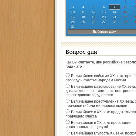
1
3
4
5
6
7
8
10
11
12
13
14
15
1
17
18
19
20
21
22
2
24
25
26
27
28
29
3
31
Выберите дату
Вопрос дня
Как Вы считаете, две российские револ
года - это
Величайшее событие ХХ века, прин
свободу и счастье народам России
Величайшее разочарование ХХ века,
доказавшее невозможность построения
справедливого государства
Величайшее преступление ХХ века, 
причиной гибели миллионов людей
Величайшее в ХХ веке предательств
правящего класса
Величайшая в ХХ веке провокация
иностранных спецслужб
Величайшая глупость ХХ века, поско