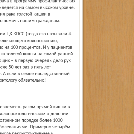
врача в программу профилактических
о ведётся на самом высоком уровне.
я рака толстой кишки в
о помочь нашим гражданам.
включающего колоноскопию,
ло на 100 процентов. И у пациентов
ака толстой кишки на самой ранней
ающих – в первую очередь дело рук
е 50 лет раз в пять лет
. А если в семье наследственный
октологу обязательно!
колопрок­тологическом отделении
кстренном порядке более 1000
аболеваниями. Примерно четырём
числе реконструктивные и