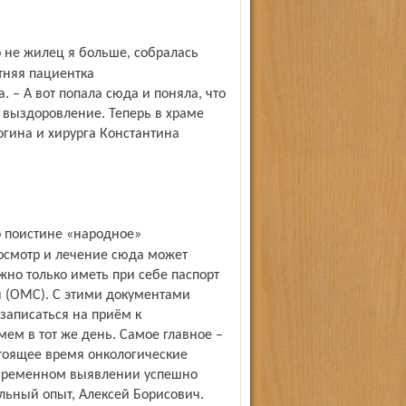
тняя пациентка
 – А вот попала сюда и поняла, что
 выздоровление. Теперь в храме
рогина и хирурга Константина
осмотр и лечение сюда может
жно только иметь при себе паспорт
я (ОМС). С этими документами
 записаться на приём к
мем в тот же день. Самое главное –
стоящее время онкологические
евременном выявлении успешно
альный опыт, Алексей Борисович.