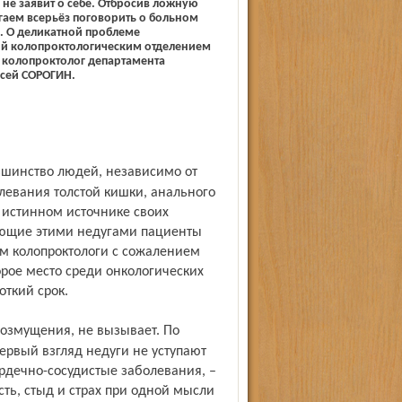
 не заявит о себе. Отбросив ложную
гаем всерьёз поговорить о больном
у. О деликатной проблеме
ий колопроктологическим отделением
 колопроктолог департамента
сей СОРОГИН.
олевания толстой кишки, анального
б истинном источнике своих
дающие этими недугами пациенты
ем колопроктологи с сожалением
орое место среди онкологических
откий срок.
ервый взгляд недуги не уступают
ердечно-сосудистые заболевания, –
ть, стыд и страх при одной мысли