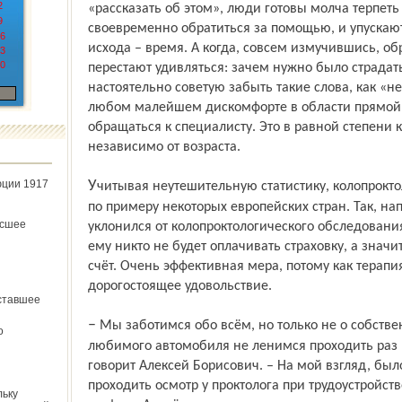
2
«рассказать об этом», люди готовы молча терпеть
9
своевременно обратиться за помощью, и упускаю
6
исхода – время. А когда, совсем измучившись, о
3
0
перестают удивляться: зачем нужно было страдать
настоятельно советую забыть такие слова, как «н
любом малейшем дискомфорте в области прямой
обращаться к специалисту. Это в равной степени 
независимо от возраста.
юции 1917
Учитывая неутешительную статистику, колопроктологи уже давно предлагают пойти
по примеру некоторых европей­ских стран. Так, н
ёсшее
уклонился от колопроктологического обследования
ему никто не будет оплачивать страховку, а значи
счёт. Очень эффективная мера, потому как терапи
дорогостоящее удовольствие.
ставшее
– Мы заботимся обо всём, но только не о собственном здоровье. Даже техосмотр
о
любимого автомобиля не ленимся проходить раз в
говорит Алексей Борисович. – На мой взгляд, бы
проходить осмотр у прок­толога при трудоустрой­ст
льку