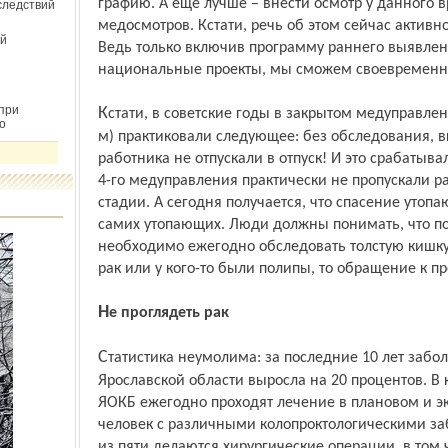
графию. А ещё лучше – внести осмотр у данного 
следствий
медосмотров. Кстати, речь об этом сейчас активн
й
Ведь только включив программу раннего выявлени
национальные проекты, мы сможем своевременн
при
Кстати, в советские годы в закрытом медуправлении ЦК КПСС (тогда его называли 4-
о
м) практиковали следующее: без обследования, 
работника не отпускали в отпуск! И это срабатыва
4-го медуправления практически не пропускали р
стадии. А сегодня получается, что спасение утоп
самих утопающих. Люди должны понимать, что посл
необходимо ежегодно обследовать толстую кишку
рак или у кого-то были полипы, то обращение к пр
Не проглядеть рак
Статистика неумолима: за последние 10 лет заболеваемость раком прямой кишки в
Ярославской области выросла на 20 процентов. В 
ЯОКБ ежегодно проходят лечение в плановом и э
человек с различными колопроктологическими з
из пяти делаются хирургические операции, в том 