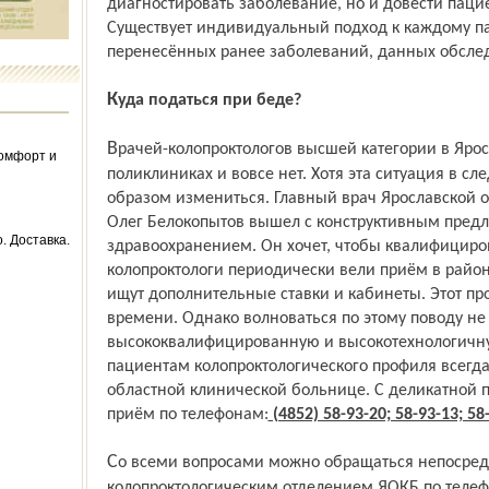
диагностировать заболевание, но и довести паци
Существует индивидуальный подход к каждому пац
перенесённых ранее заболеваний, данных обсле
Куда податься при беде?
Врачей-колопроктологов высшей категории в Ярославле очень немного, а в районных
Комфорт и
поликлиниках и вовсе нет. Хотя эта ситуация в 
образом измениться. Главный врач Ярославской 
Олег Белокопытов вышел с конструктивным пред
. Доставка.
здравоохранением. Он хочет, чтобы квалифицир
колопроктологи периодически вели приём в райо
ищут дополнительные ставки и кабинеты. Этот пр
времени. Однако волноваться по этому поводу не 
высококвалифицированную и высокотехнологич
пациентам колопроктологического профиля всегда
областной клинической больнице. С деликатной 
приём по телефонам:
(4852) 58-93-20; 58-93-13; 58
Со всеми вопросами можно обращаться непосредственно к самому заведующему
колопроктологическим отделением ЯОКБ по телефон