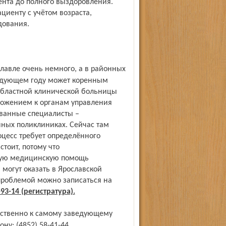
ента до полного выздоровления.
иенту с учётом возраста,
дования.
следующем году может коренным
областной клинической больницы
ложением к органам управления
ованные специалисты –
нных поликлиниках. Сейчас там
оцесс требует определённого
стоит, потому что
ную медицинскую помощь
 могут оказать в Ярославской
проблемой можно записаться на
-93-14 (регистратура).
у: (4852) 58-41-44.