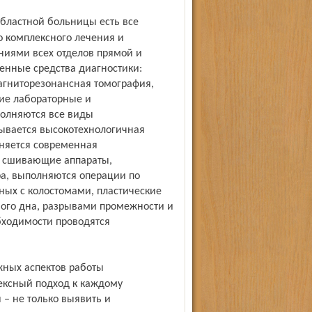
 комплексного лечения и
ниями всех отделов прямой и
енные средства диагностики:
агниторезонансная томография,
кие лабораторные и
полняются все виды
зывается высокотехнологичная
няется современная
а, сшивающие аппараты,
а, выполняются операции по
ых с колостомами, пластические
ого дна, разрывами промежности и
бходимости проводятся
лексный подход к каждому
 – не только выявить и