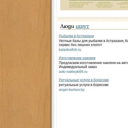
Люди
ищут
Рыбалка в Астрахани
Уютные базы для рыбалки в Астрахани, 
сервис без лишних хлопот
kalastusfish.ru
Изготовление наклеек
Предлагаем изготовление наклеек на авто
Индивидуальный заказ
avto-nakleyki66.ru
Ритуальные услуги в борисове
ритуальные услуги в борисове
angel-borisov.by