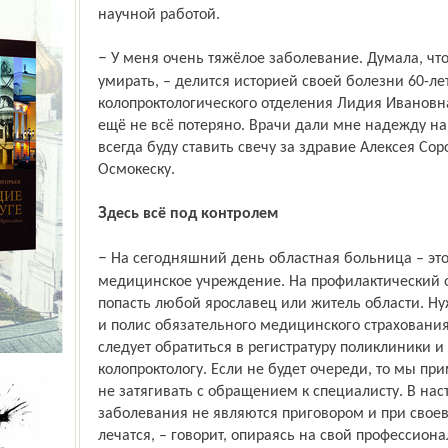
научной работой.
– У меня очень тяжёлое заболевание. Думала, что не жилец я больше, собралась
умирать, – делится историей своей болезни 60-ле
колопроктологического отделения Лидия Ивановна.
ещё не всё потеряно. Врачи дали мне надежду на
всегда буду ставить свечу за здравие Алексея Со
Осмокеску.
Здесь всё под контролем
– На сегодняшний день областная больница – это поистине «народное»
медицинское учреждение. На профилактический 
попасть любой ярославец или житель области. Ну
и полис обязательного медицинского страховани
следует обратиться в регистратуру поликлиники и
колопроктологу. Если не будет очереди, то мы при
не затягивать с обращением к специалисту. В на
заболевания не являются приговором и при сво
лечатся, – говорит, опираясь на свой профессион