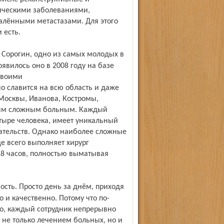
гическими заболеваниями,
алёнными метастазами. Для этого
 есть.
явилось оно в 2008 году на базе
своими
 славится на всю область и даже
Москвы, Иванова, Костромы,
мым сложным больным. Каждый
етыре человека, имеет уникальный
ательств. Однако наиболее сложные
е всего выполняет хирург
 18 часов, полностью выматывая
 и качественно. Потому что по-
ого, каждый сотрудник непрерывно
 не только лечением больных, но и