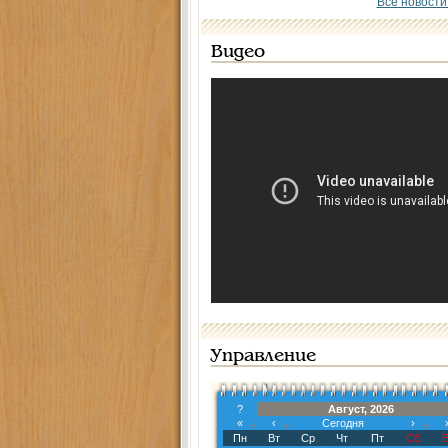
Все новости
Видео
Управление
?
Август, 2026
«
‹
Сегодня
›
Пн
Вт
Ср
Чт
Пт
Сб
В