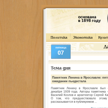
основана
в 1898 году
Политика
Экономика
Культ
Д
пятница
07
Тема дня
Памятник Ленина в Ярославле: пят
ожидании пьедестала
Памятник Ленину в Ярославле был 
декабря 1939 года. Авторы памятника -
Василий Козлов и архитектор Сергей Ка
О том, что предшествовало этому
рассказывается в публикуемом ...