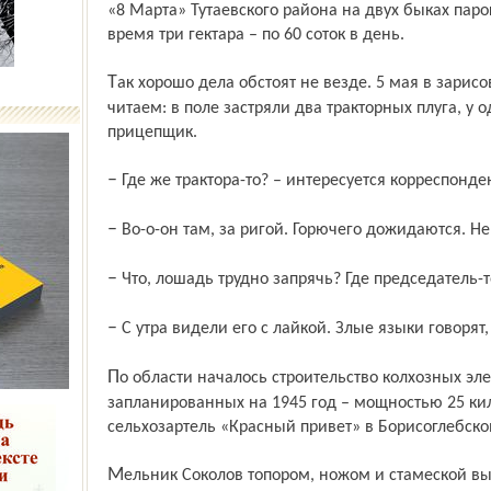
«8 Марта» Тутаевского района на двух быках паро
время три гектара – по 60 соток в день.
Так хорошо дела обстоят не везде. 5 мая в зарисовке из Борисоглебского района
читаем: в поле застряли два тракторных плуга, у 
прицепщик.
– Где же трактора-то? – интересуется корреспонден
– Во-о-он там, за ригой. Горючего дожидаются. Не
– Что, лошадь трудно запрячь? Где председатель-
– С утра видели его с лайкой. Злые языки говорят,
По области началось строительство колхозных электростанций. Первую из семи
запланированных на 1945 год – мощностью 25 кило
сельхозартель «Красный привет» в Борисоглебско
Мельник Соколов топором, ножом и стамеской выточил якорь для турбины. Через