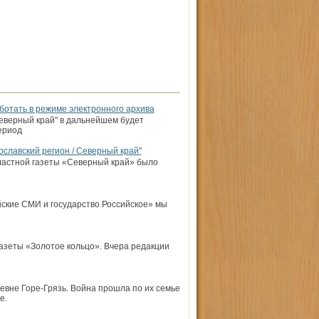
ботать в режиме электронного архива
еверный край" в дальнейшем будет
ериод
ославский регион / Северный край"
ластной газеты «Северный край» было
йские СМИ и государ­ство Российское» мы
азеты «Золотое кольцо». Вчера редакции
евне Горе-Грязь. Война прошла по их семье
е.