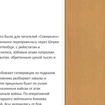
танками переправилась через Шпрее
тенбург, с рейхстагом и
натиск, лобовые атаки напролом.
пытом, обретенным ценой тысяч и
тивника разбирают завалы и
пп прицельно бьют по узлам
наземные войска от атак
начале войны. По оперативной
таршего лейтенанта Коняева
й. Асы уклонились от боя.