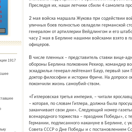
2
Преследуя их, наши летчики сбили 4 самолета пр
9
6
3
2 мая войска маршала Жукова при содействии войск маршала Конева после упорных
0
уличных боев полностью овладели германской сто
генералом от артиллерии Вейдлингом и его штабо
часу 2 мая в Берлине нашими войсками взято в п
офицеров.
В числе пленных – представитель ставки вице-адмирал Фосс, начальник штаба
юции 1917
обороны Берлина полковник Рехиор, командир в
эскадрильи генерал-лейтенант Баур, первый зам 
ёсшее
доктор философии и истории Фриче. На допросе он
покончили жизнь самоубий-ством.
«Гитлеровская третья империя, – читали ярославцы 8 мая в международном обзоре,
ставшее
– которая, по словам Гитлера, должна была просу
о
заканчивает свои дни». Следующий номер газет
всенародного торжества – праздник Победы», с те
Германии, подписанного накануне в Берлине, с у
льку
Совета СССР о Дне Победы и с постановлением Со