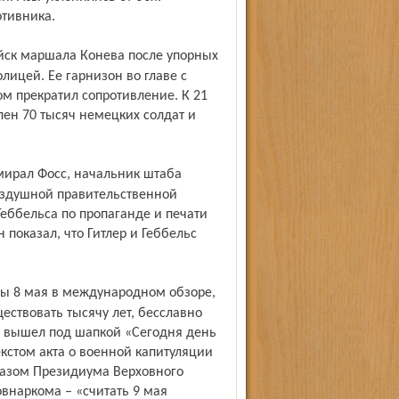
отивника.
лицей. Ее гарнизон во главе с
м прекратил сопротивление. К 21
лен 70 тысяч немецких солдат и
оздушной правительственной
Геббельса по пропаганде и печати
 показал, что Гитлер и Геббельс
ществовать тысячу лет, бесславно
ы вышел под шапкой «Сегодня день
кстом акта о военной капитуляции
казом Президиума Верховного
внаркома – «считать 9 мая