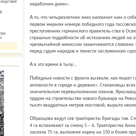
следствий
нерабочим днем».
й
А то, что четырехлетнее лихо напомнит нам о себе еще и еще, видно по публикации в
первом мирном номере победного года тассовск
преступлениях германского правитель-ства в Осв
при
о
страшные подробности об истязаниях людей на э
чрезвычайной комиссии заканчивается словами:
перед судом народов и понести заслуженную суро
А в это время в тылу...
Победные новости с фронта вызвали, как пишет газета, «массовый подъем трудовой
активности в городе и деревне». Стахановцы всех
значительном перевыполнении планов. Ярославц
трудом на строительстве нового бульвара на Рево
тысяч квадратных метров мостовой, вырыто около
Образцово ведут сев трактористы бригады тов. Степанова из Ростовской МТС – вместо
4 га вспахивают за смену 5 – 6. Трактористка Анн
засеяла 75 га, выполняя норму на 150 и более про