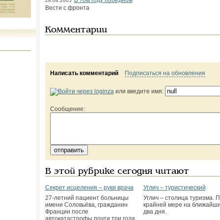
В том году победном
28.04.2005
Вести с фронта
Комментарии
Написать комментарий
Подписаться на обновления
или введите имя:
Сообщение:
В этой рубрике сегодня читают
Секрет исцеления – руки врача
Углич – туристический
27-летний пациент больницы
Углич – столица туризма. 
имени Соловьёва, гражданин
крайней мере на ближайш
Франции после
два дня.
автокатастрофы почти три года