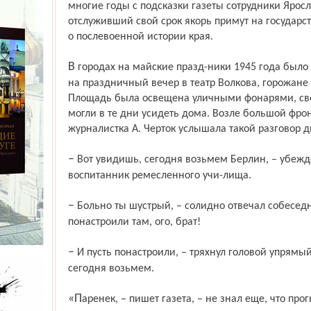
многие годы с подсказки газеты сотрудники Яросл
отслуживший свой срок якорь примут на государс
о послевоенной истории края.
В городах на майские празд-ники 1945 года было наконец-то снято затемнение. Идя
на праздничный вечер в театр Волкова, горожане
Площадь была освещена уличными фонарями, свет
могли в те дни усидеть дома. Возле большой фро
журналистка А. Черток услышала такой разговор д
– Вот увидишь, сегодня возьмем Берлин, – убежденно говорил принаряженный
воспитанник ремесленного учи-лища.
– Больно ты шустрый, – солидно отвечал собеседник-однокашник. – Фрицы
понастроили там, ого, брат!
– И пусть понастроили, – тряхнул головой упрямый стратег. – А Берлин все равно
сегодня возьмем.
«Паренек, – пишет газета, – не знал еще, что прогноз его сбудется с опозданием всего