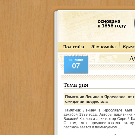
основана
в 1898 году
Политика
Экономика
Культ
Д
пятница
07
Тема дня
Памятник Ленина в Ярославле: пят
ожидании пьедестала
Памятник Ленину в Ярославле был 
декабря 1939 года. Авторы памятника -
Василий Козлов и архитектор Сергей Ка
О том, что предшествовало этому
рассказывается в публикуемом ...