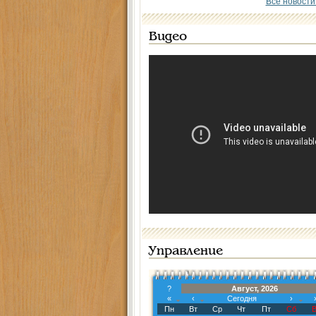
Все новости
Видео
Управление
?
Август, 2026
«
‹
Сегодня
›
Пн
Вт
Ср
Чт
Пт
Сб
В