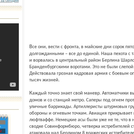
 за сегодня
Все они, вести с фронта, в майские дни сорок пятого были для читателей «Северного»
долгожданными – все до единой. Наша пехота с 
и ворвалась в центральный район Берлина Шарлот
Бранденбургскими воротами. Это не были слепой 
Действовала грозная кадровая армия с боевым о
тысяч жизней.
Каждый точно знает свой маневр. Автоматчики выбивают гитлеровцев из подвалов
домов и со станций метро. Саперы под огнем про
уличные баррикады. Артиллеристы штурмовых гру
обороны и огневым точкам. Авиация прикрывает 
люфтваффе. Немецкие асы были уже не те, что в 
сводке Совинформбюро, четверка истребителей с
»
с
атаковала над Берлином 8 вражеских истребителе