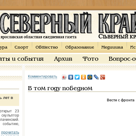
ура
Спорт
Общество
Образование
Медицина
Ис
аты и события
Архив
Фото
Вопрос-
Комментировать
В том году победном
ь лет в
Вести с фронта
открыт 23
 скульптор
пачинский.
 событию,
прочитать