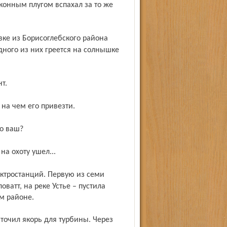
конным плугом вспахал за то же
одного из них греется на солнышке
т.
 на чем его привезти.
то ваш?
 на охоту ушел...
ватт, на реке Устье – пустила
м районе.