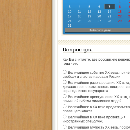
1
3
4
5
6
7
8
10
11
12
13
14
15
1
17
18
19
20
21
22
2
24
25
26
27
28
29
3
31
Выберите дату
Вопрос дня
Как Вы считаете, две российские револ
года - это
Величайшее событие ХХ века, прин
свободу и счастье народам России
Величайшее разочарование ХХ века,
доказавшее невозможность построения
справедливого государства
Величайшее преступление ХХ века, 
причиной гибели миллионов людей
Величайшее в ХХ веке предательств
правящего класса
Величайшая в ХХ веке провокация
иностранных спецслужб
Величайшая глупость ХХ века, поско