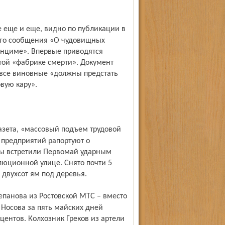
ого сообщения «О чудовищных
енциме». Впервые приводятся
той «фабрике смерти». Документ
 все виновные «должны предстать
вую кару».
 предприятий рапортуют о
ы встретили Первомай ударным
люционной улице. Снято почти 5
 двухсот ям под деревья.
а Носова за пять майских дней
центов. Колхозник Греков из артели