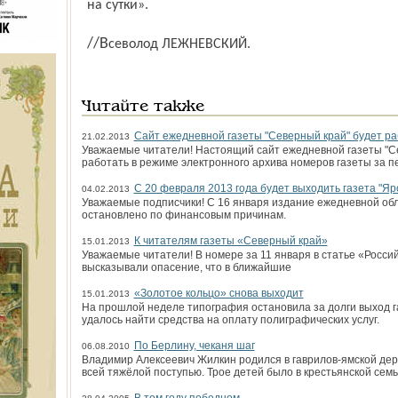
на сутки».
//Всеволод ЛЕЖНЕВСКИЙ.
Читайте также
Сайт ежедневной газеты "Северный край" будет ра
21.02.2013
Уважаемые читатели! Настоящий сайт ежедневной газеты "С
работать в режиме электронного архива номеров газеты за п
С 20 февраля 2013 года будет выходить газета "Яр
04.02.2013
Уважаемые подписчики! С 16 января издание ежедневной об
остановлено по финансовым причинам.
К читателям газеты «Северный край»
15.01.2013
Уважаемые читатели! В номере за 11 января в статье «Росси
высказывали опасение, что в ближайшие
«Золотое кольцо» снова выходит
15.01.2013
На прошлой неделе типография остановила за долги выход г
удалось найти сред­ства на оплату полиграфических услуг.
По Берлину, чеканя шаг
06.08.2010
Владимир Алексеевич Жилкин родился в гаврилов-ямской дер
всей тяжёлой поступью. Трое детей было в крестьянской семь