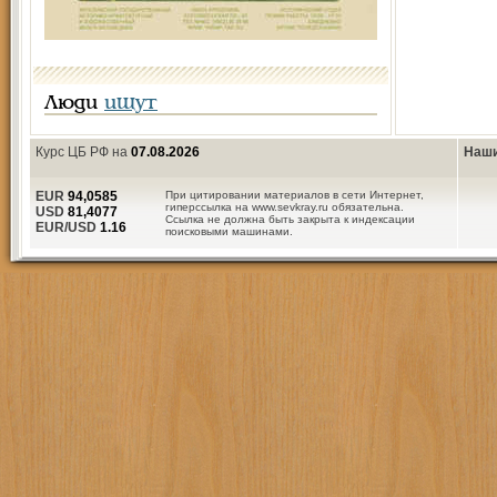
Люди
ищут
Курс ЦБ РФ на
07.08.2026
Наши
EUR
94,0585
При цитировании материалов в сети Интернет,
гиперссылка на www.sevkray.ru обязательна.
USD
81,4077
Ссылка не должна быть закрыта к индексации
EUR/USD
1.16
поисковыми машинами.