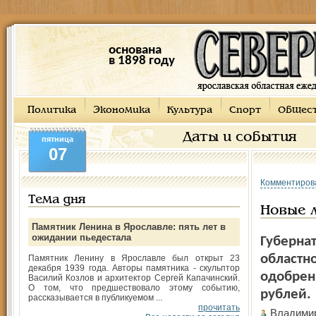
основана
в 1898 году
Политика
Экономика
Культура
Спорт
Общес
Даты и события
пятница
07
Комментиров
Тема дня
Новые 
Памятник Ленина в Ярославле: пять лет в
ожидании пьедестала
Губерна
областно
Памятник Ленину в Ярославле был открыт 23
декабря 1939 года. Авторы памятника - скульптор
одобрен
Василий Козлов и архитектор Сергей Капачинский.
О том, что предшествовало этому событию,
рублей.
рассказывается в публикуемом ...
прочитать
Владими