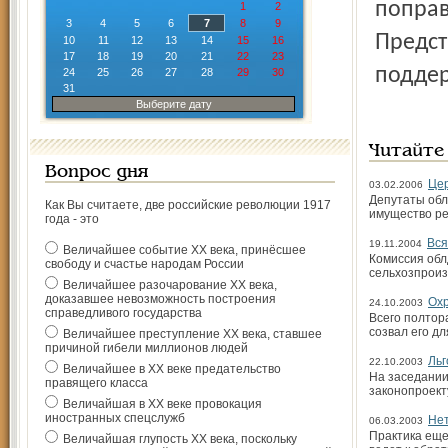
поправ
1
2
3
4
5
6
7
8
9
Предст
10
11
12
13
14
15
16
17
18
19
20
21
22
23
подде
24
25
26
27
28
29
30
31
Выберите дату
Читайте
Вопрос дня
Цер
03.02.2006
Депутаты обл
Как Вы считаете, две российские революции 1917
имущество р
года - это
Вся
19.11.2004
Величайшее событие ХХ века, принёсшее
Комиссия обл
свободу и счастье народам России
сельхозпроиз
Величайшее разочарование ХХ века,
доказавшее невозможность построения
Охр
24.10.2003
справедливого государства
Всего полтор
созвал его д
Величайшее преступление ХХ века, ставшее
причиной гибели миллионов людей
Льг
22.10.2003
Величайшее в ХХ веке предательство
На заседании
правящего класса
законопроект
Величайшая в ХХ веке провокация
иностранных спецслужб
Нет
06.03.2003
Практика еще
Величайшая глупость ХХ века, поскольку