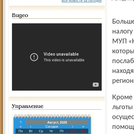
Все новости за сегодня
Видео
Больше всего (9 миллионов 720 тысяч) стоят льготы по
налогу
МУП «К
которы
послаб
находя
регион
Кроме того, Анатолий Лисицын предлагает предоставить
льготы
Управление
осуще
?
Август, 2026
помощи
«
‹
Сегодня
›
»
Пн
Вт
Ср
Чт
Пт
Сб
Вс