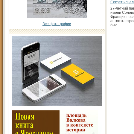
Секрет исцел
27-летний па
имени Соловь
Франции пос
автокатастро
Все фотографии
был