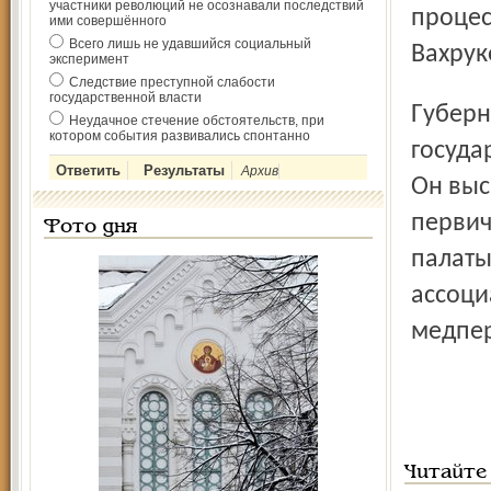
участники революций не осознавали последствий
процес
ими совершённого
Всего лишь не удавшийся социальный
Вахрук
эксперимент
Следствие преступной слабости
государственной власти
Губернатора поддержал президент Ярославской
Неудачное стечение обстоятельств, при
котором события развивались спонтанно
госуда
Архив
Он выс
первич
Фото дня
палаты
ассоци
медпер
Читайте