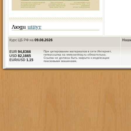
Люди
ищут
Курс ЦБ РФ на
09.08.2026
Наши
EUR
94,8366
При цитировании материалов в сети Интернет,
гиперссылка на www.sevkray.ru обязательна.
USD
82,1665
Ссылка не должна быть закрыта к индексации
EUR/USD
1.15
поисковыми машинами.