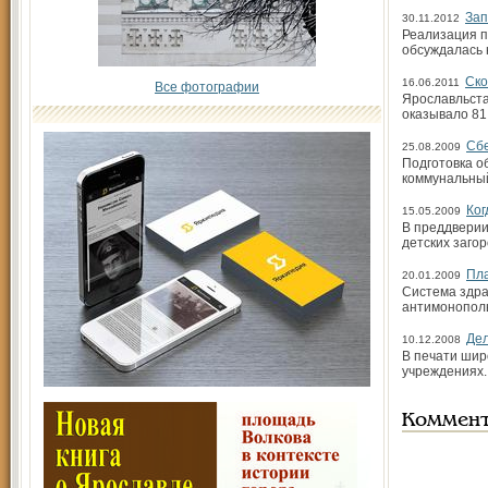
Зап
30.11.2012
Реализация п
обсуждалась 
Ско
16.06.2011
Все фотографии
Ярославльста
оказывало 81
Сбе
25.08.2009
Подготовка о
коммунальный
Ко
15.05.2009
В преддверии
детских заго
Пла
20.01.2009
Система здра
антимонополь
Дел
10.12.2008
В печати шир
учреждениях. 
Коммен