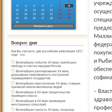
1
2
учрежд
3
4
5
6
7
8
9
10
11
12
13
14
15
16
осущес
17
18
19
20
21
22
23
24
25
26
27
28
29
30
специа
31
Выберите дату
предло
Миллио
Вопрос дня
федера
Как Вы считаете, две российские революции 1917
покупк
года - это
и Рыби
Величайшее событие ХХ века, принёсшее
свободу и счастье народам России
обеспе
Величайшее разочарование ХХ века,
доказавшее невозможность построения
софина
справедливого государства
Величайшее преступление ХХ века, ставшее
причиной гибели миллионов людей
– Власть предлагает пути решения проблем в сфере
Величайшее в ХХ веке предательство
правящего класса
здраво
Величайшая в ХХ веке провокация
иностранных спецслужб
профес
Величайшая глупость ХХ века, поскольку