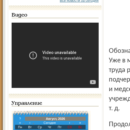
Все новости за сегодня
Видео
Обозначены основные направления работы на 2012 год.
Уже в 
труда 
подчер
и медс
учрежд
Управление
т. д.
?
Август, 2026
Продолжится реконструкция существующих лечебных
«
‹
Сегодня
›
»
Пн
Вт
Ср
Чт
Пт
Сб
Вс