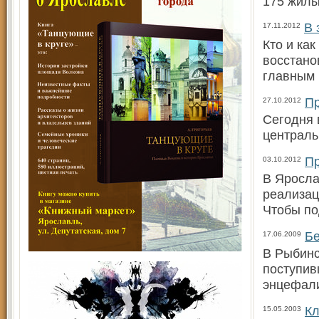
175 жилы
В 
17.11.2012
Кто и ка
восстано
главным
Пр
27.10.2012
Сегодня 
централь
Пр
03.10.2012
В Яросла
реализац
Чтобы по
Бе
17.06.2009
В Рыбинс
поступив
энцефали
Кл
15.05.2003