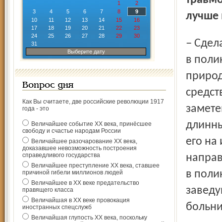
травмо
1
2
3
4
5
6
7
8
9
лучше 
10
11
12
13
14
15
16
17
18
19
20
21
22
23
24
25
26
27
28
29
30
– Сделайте прививку. Вакцинация проводится круглый год
31
Выберите дату
в поли
природ
Вопрос дня
сред­с
Как Вы считаете, две российские революции 1917
замете
года - это
длинны
Величайшее событие ХХ века, принёсшее
свободу и счастье народам России
его на
Величайшее разочарование ХХ века,
доказавшее невозможность построения
справедливого государства
направ
Величайшее преступление ХХ века, ставшее
в поли
причиной гибели миллионов людей
Величайшее в ХХ веке предательство
заведу
правящего класса
Величайшая в ХХ веке провокация
больни
иностранных спецслужб
Величайшая глупость ХХ века, поскольку