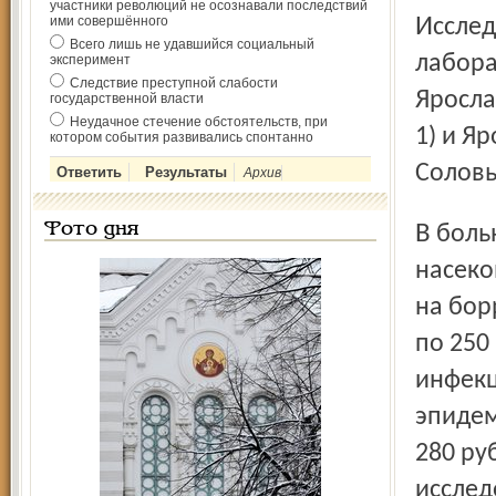
участники революций не осознавали последствий
ими совершённого
Исследовать паразита на наличие инфекций можно в
Всего лишь не удавшийся социальный
лабора
эксперимент
Следствие преступной слабости
Яросла
государственной власти
Неудачное стечение обстоятельств, при
1) и Я
котором события развивались спонтанно
Соловь
Архив
Фото дня
В больнице имени Соловьёва стоимость исследования
насеко
на бор
по 250
инфекц
эпидем
280 ру
исслед