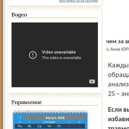
Все новости за сегодня
Видео
чем за 
Анна ЮР
Каждый день в травмопункты ярославских больниц
обраща
анализ
25 – э
Управление
Если вы обнаружили на себе клеща, не пытайтесь
?
Август, 2026
избави
«
‹
Сегодня
›
»
Пн
Вт
Ср
Чт
Пт
Сб
Вс