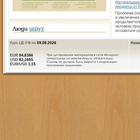
Натуральные
продукты от 
Проблема со
и увеличения
продолжител
человека про
Люди
ищут
оставаться о
Курс ЦБ РФ на
09.08.2026
Наши
EUR
94,8366
При цитировании материалов в сети Интернет,
гиперссылка на www.sevkray.ru обязательна.
USD
82,1665
Ссылка не должна быть закрыта к индексации
EUR/USD
1.15
поисковыми машинами.