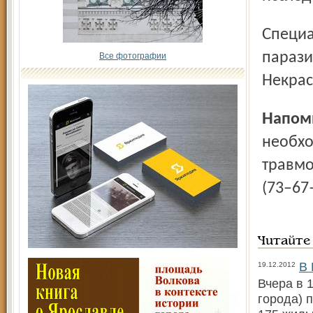
Специалисты предупреждают: больше шансов подцепить
парази
Все фотографии
Некрас
Напо
необх
травмо
(73–67
Читайте
В 
19.12.2012
Вчера в 
города) 