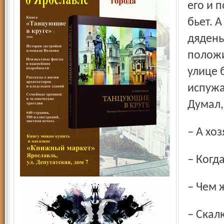
его и 
бьет. А
дядень
положи
улице 
испужа
Думал,
– А хо
– Когд
– Чем
– Скал