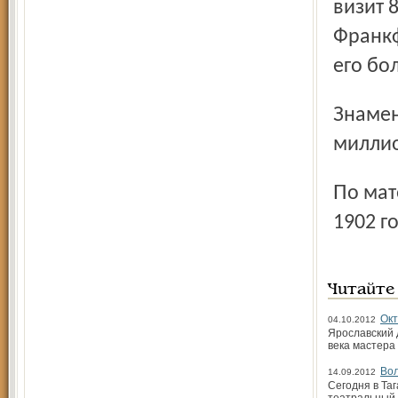
визит 
Франкф
его бо
Знаменитый Шарко приезжал в Петербург к больному
миллио
По материалам газеты «Северный край» за 15 января
1902 г
Читайте
Окт
04.10.2012
Ярославский 
века мастера
Вол
14.09.2012
Сегодня в Та