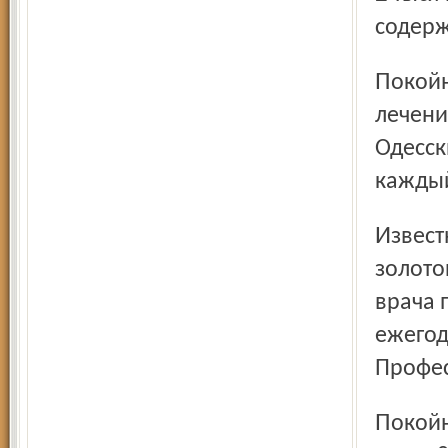
содерж
Покойный Боткин за трехдневное (вполне успешное)
лечени
Одесск
каждый
Известный миллионер Немчинов, сибирский
золото
врача 
ежегод
Профес
Покойный Мальцев за-платил профессору Эйхвальду за