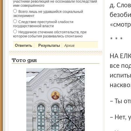
участники революций не осознавали последствий
д. Сло
ими совершённого
Всего лишь не удавшийся социальный
безоби
эксперимент
Следствие преступной слабости
«смотр
государственной власти
Неудачное стечение обстоятельств, при
котором события развивались спонтанно
* * *
Архив
НА ЕЛКЕ. Роздано было 600 входных билетов, а детишки
Фото дня
все по
испиты
наскво
– Ты 
– Нет,