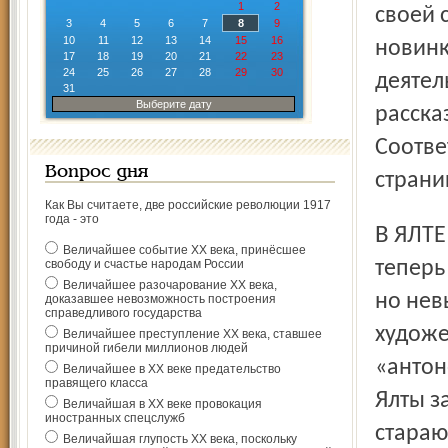
1
2
своей 
3
4
5
6
7
8
9
10
11
12
13
14
15
16
новинк
17
18
19
20
21
22
23
24
25
26
27
28
29
30
деятел
31
Выберите дату
расска
Соотве
Вопрос дня
страни
Как Вы считаете, две российские революции 1917
года - это
В ЯЛТЕ УРОЖАЙ НА «АНТОНОВКИ». В Ялте, где живет
Величайшее событие ХХ века, принёсшее
свободу и счастье народам России
теперь
Величайшее разочарование ХХ века,
но нев
доказавшее невозможность построения
справедливого государства
художе
Величайшее преступление ХХ века, ставшее
причиной гибели миллионов людей
«антон
Величайшее в ХХ веке предательство
правящего класса
Ялты з
Величайшая в ХХ веке провокация
иностранных спецслужб
стараю
Величайшая глупость ХХ века, поскольку