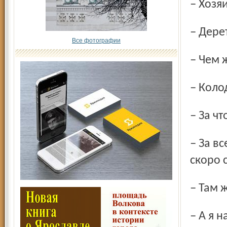
– Хоз
– Дере
Все фотографии
– Чем 
– Кол
– За ч
– За все: дом не подмету, дратву не налажу, за водкой не
скоро 
– Там
– А я на улице жду, когда дяденька какой идет в лавку, я