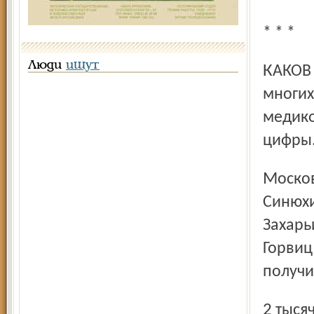
* * *
Люди
ищут
КАКОВ ОН – ДОКТОР-СКИЙ ГОНОРАР? Этот, интересующий
многих
медико
цифры
Московские миллионеры Третьяковы, Морозовы,
Синюхи
Захарь
Горвиц
получи
2 тысячи рублей да за прием 5 тысяч. На ежедневное