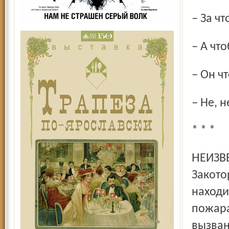
– За ч
– А чт
– Он 
– Не, 
* * *
НЕИЗВЕСТНО ОТЧЕГО ЗАГОРЕЛАСЬ ПОЛИЦЕЙСКАЯ БУДКА в
Закото
находи
пожара
вызван