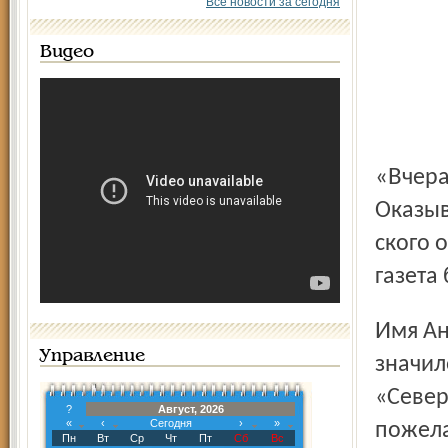
Все новости за сегодня
Видео
«Вчера прилетел ко мне радостный редактор.
Оказыв
ского 
газета
Имя Антона Павловича Чехова уже с первого номера
Управление
значил
«Север
?
Август, 2026
«
‹
Сегодня
›
»
пожела
Пн
Вт
Ср
Чт
Пт
Сб
Вс