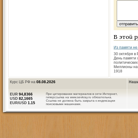
В этой 
Из памяти не
30 октября в
День памяти 
политических
Миллионы на
1918
Курс ЦБ РФ на
08.08.2026
Наши
EUR
94,8366
При цитировании материалов в сети Интернет,
гиперссылка на www.sevkray.ru обязательна.
USD
82,1665
Ссылка не должна быть закрыта к индексации
EUR/USD
1.15
поисковыми машинами.