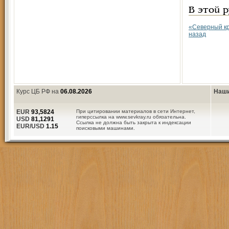
В этой 
«Северный кр
назад
Курс ЦБ РФ на
06.08.2026
Наши
EUR
93,5824
При цитировании материалов в сети Интернет,
гиперссылка на www.sevkray.ru обязательна.
USD
81,1291
Ссылка не должна быть закрыта к индексации
EUR/USD
1.15
поисковыми машинами.