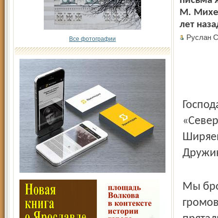
письма 
М. Михе
лет наза
Руслан С
Все фотографии
Господ
«Север
Ширяеву
Дружи
Мы бро
громов