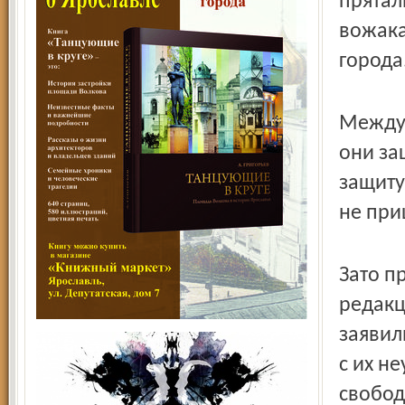
прятал
вожака
города
Между 
они за
защиту
не при
Зато п
редакц
заявил
с их н
свобод