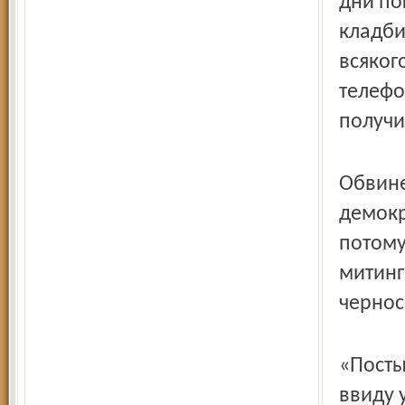
дни по
кладби
всяког
телефо
получи
Обвине
демокр
потому
митинг
чернос
«Посты
ввиду 