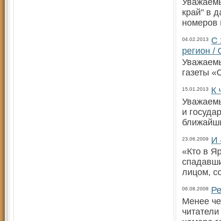
Уважаемы
край" в 
номеров 
С 
04.02.2013
регион /
Уважаемы
газеты «
К 
15.01.2013
Уважаемы
и госуда
ближайш
И 
23.06.2009
«Кто в Я
спадавши
лицом, с
Ре
06.08.2008
Менее че
читатели