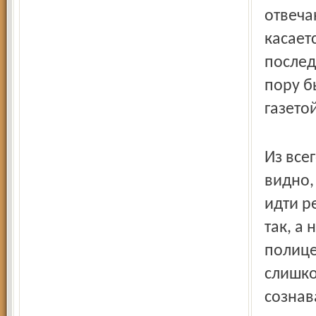
отвеча
касает
послед
пору б
газето
Из все
видно,
идти р
так, а
полице
слишко
сознав