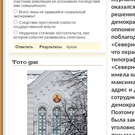
участники революций не осознавали последствий
ими совершённого
оказалс
Всего лишь не удавшийся социальный
решение
эксперимент
демокра
Следствие преступной слабости
государственной власти
оппонен
Неудачное стечение обстоятельств, при
поблаго
котором события развивались спонтанно
«Северн
Архив
что охр
типограф
Фото дня
«Северн
имела н
максима
адрес и
сотрудни
демокра
Поэтому
была зак
уголовн