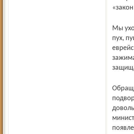
«закон
Мы ухо
пух, п
еврейс
зажима
защища
Обраща
подвор
доволь
минист
появле