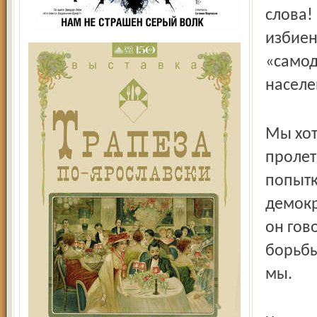
слова!
избиен
«самод
населе
Мы хот
пролет
попытк
демокр
он гов
борьбы
мы.