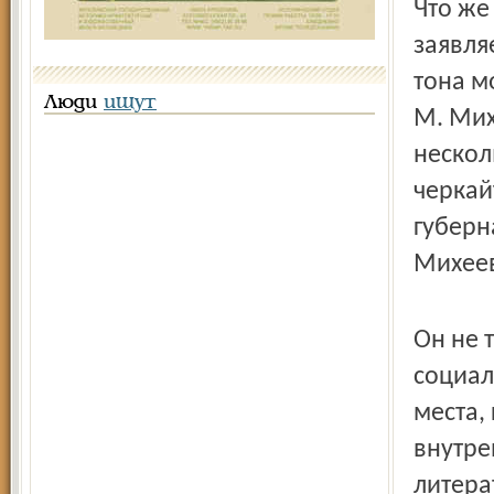
Что же
заявля
тона м
Люди
ищут
М. Мих
нескол
черкай
губерн
Михеев
Он не 
социал
места,
внутре
литера