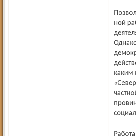
Позвол
ной ра
деятел
Однако
демокр
действ
каким 
«Север
частно
провин
социал
Работа