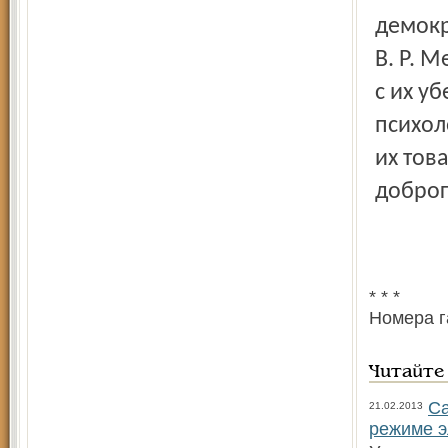
демокр
В. Р. 
с их у
психол
их тов
доброг
* * *
Номера г
Читайте
Са
21.02.2013
режиме э