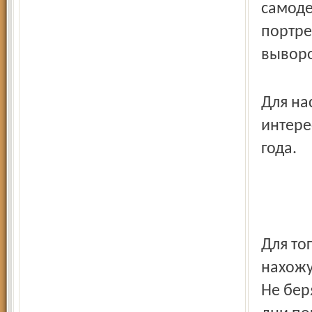
самоде
портре
выворо
Для на
интере
года.
Для то
нахожу
Не беря