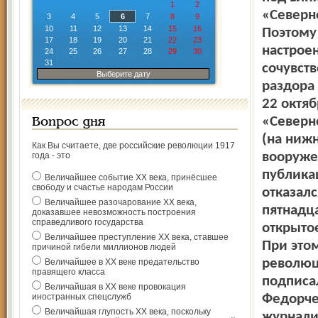
1
2
«Северн
3
4
5
6
7
8
9
10
11
12
13
14
15
16
Поэтому
17
18
19
20
21
22
23
настрое
24
25
26
27
28
29
30
31
сочувст
Выберите дату
раздора
22 октяб
«Северн
Вопрос дня
(на ниж
Как Вы считаете, две российские революции 1917
вооруже
года - это
публика
Величайшее событие ХХ века, принёсшее
свободу и счастье народам России
отказал
Величайшее разочарование ХХ века,
пятнадц
доказавшее невозможность построения
справедливого государства
открытое
Величайшее преступление ХХ века, ставшее
При это
причиной гибели миллионов людей
революц
Величайшее в ХХ веке предательство
правящего класса
подписа
Величайшая в ХХ веке провокация
иностранных спецслужб
Федорче
Величайшая глупость ХХ века, поскольку
журнали