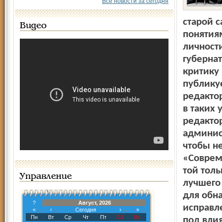
Все новости за сегодня
старой 
Видео
понятия
личност
губернат
критику 
публику
редакто
в таких
редакто
админист
чтобы не
«Совреме
той толь
Управление
лучшего
для обна
?
Август, 2026
исправле
«
‹
Сегодня
›
»
Пн
Вт
Ср
Чт
Пт
Сб
Вс
под вли