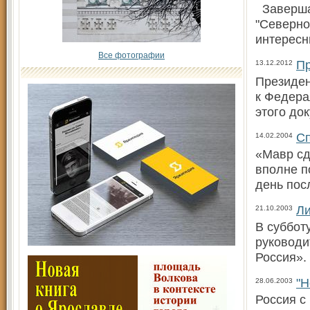
Завершае
"Северно
интересн
Все фотографии
Пр
13.12.2012
Президен
к Федера
этого до
Сп
14.02.2004
«Мавр сд
вполне п
день пос
Ли
21.10.2003
В суббот
руководи
Россия».
"Н
28.06.2003
Россия с