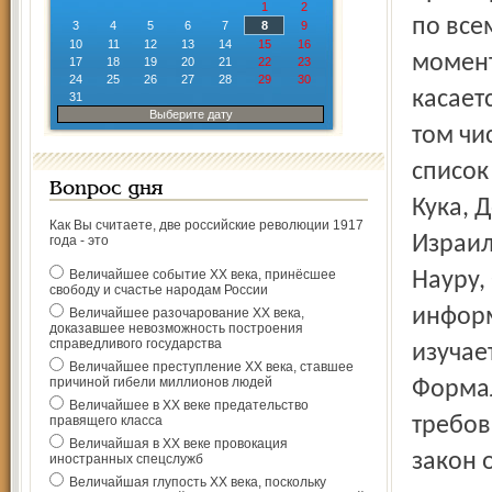
1
2
по все
3
4
5
6
7
8
9
10
11
12
13
14
15
16
момент
17
18
19
20
21
22
23
24
25
26
27
28
29
30
касает
31
Выберите дату
том чи
список
Вопрос дня
Кука, 
Как Вы считаете, две российские революции 1917
Израил
года - это
Величайшее событие ХХ века, принёсшее
Науру,
свободу и счастье народам России
информ
Величайшее разочарование ХХ века,
доказавшее невозможность построения
справедливого государства
изучае
Величайшее преступление ХХ века, ставшее
причиной гибели миллионов людей
Формал
Величайшее в ХХ веке предательство
правящего класса
требов
Величайшая в ХХ веке провокация
закон 
иностранных спецслужб
Величайшая глупость ХХ века, поскольку