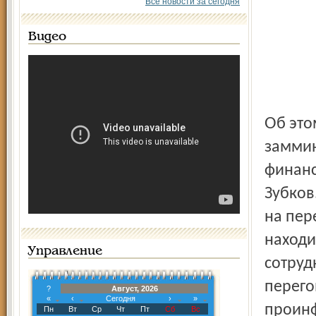
Все новости за сегодня
Видео
Об этом на сессии FATF в Париже заявил первый
заммин
финанс
Зубков
на пер
находи
Управление
сотруд
перего
?
Август, 2026
«
‹
Сегодня
›
»
проинф
Пн
Вт
Ср
Чт
Пт
Сб
Вс