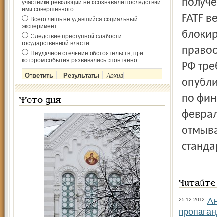
получе
участники революций не осознавали последствий
ими совершённого
FATF в
Всего лишь не удавшийся социальный
эксперимент
блокир
Следствие преступной слабости
государственной власти
правоо
Неудачное стечение обстоятельств, при
котором события развивались спонтанно
РФ тре
Архив
опубли
по фин
Фото дня
феврал
отмыва
станда
Читайте
Ан
25.12.2012
пропаган