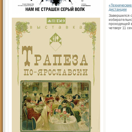
«Технические
дистанции
Завершился 
избирательно
проходящей в
четверг 11 с