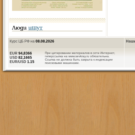
Люди
ищут
Курс ЦБ РФ на
08.08.2026
Наши
EUR
94,8366
При цитировании материалов в сети Интернет,
гиперссылка на www.sevkray.ru обязательна.
USD
82,1665
Ссылка не должна быть закрыта к индексации
EUR/USD
1.15
поисковыми машинами.