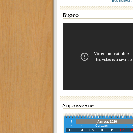
Все новости
Видео
Управление
?
Август, 2026
«
‹
Сегодня
›
Пн
Вт
Ср
Чт
Пт
Сб
В