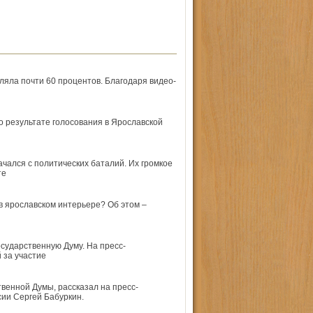
вляла почти 60 процентов. Благодаря видео­
о результате голосования в Ярославской
чался с политических баталий. Их громкое
те
 в ярославском интерьере? Об этом –
сударственную Думу. На пресс-
 за участие
твенной Думы, рассказал на пресс-
ии Сергей Бабуркин.