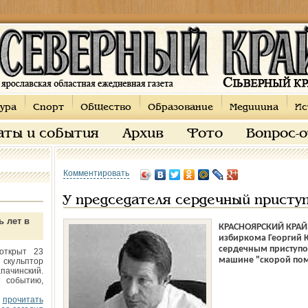
ура
Спорт
Общество
Образование
Медицина
Ис
аты и события
Архив
Фото
Вопрос-
Комментировать
У председателя сердечный присту
ь лет в
КРАСНОЯРСКИЙ КРАЙ.
избиркома Георгий 
сердечным приступом
открыт 23
машине "скорой по
 скульптор
пачинский.
 событию,
прочитать