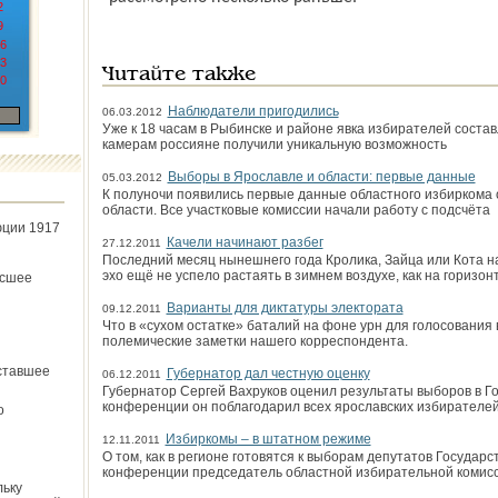
2
9
6
3
Читайте также
0
Наблюдатели пригодились
06.03.2012
Уже к 18 часам в Рыбин­ске и районе явка избирателей соста
камерам россияне получили уникальную возможность
Выборы в Ярославле и области: первые данные
05.03.2012
К полуночи появились первые данные областного избиркома 
области. Все участковые комиссии начали работу с подсчёта
юции 1917
Качели начинают разбег
27.12.2011
Последний месяц нынешнего года Кролика, Зайца или Кота на
эхо ещё не успело растаять в зимнем воздухе, как на горизон
ёсшее
Варианты для диктатуры электората
09.12.2011
Что в «сухом остатке» баталий на фоне урн для голосования
полемические заметки нашего корреспондента.
ставшее
Губернатор дал честную оценку
06.12.2011
Губернатор Сергей Вахруков оценил результаты выборов в Го
конференции он поблагодарил всех ярославских избирателей
о
Избиркомы – в штатном режиме
12.11.2011
О том, как в регионе готовятся к выборам депутатов Государс
конференции председатель областной избирательной комисс
льку