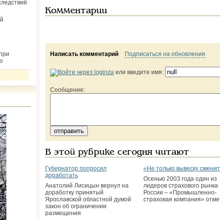
следствий
Комментарии
й
Написать комментарий
Подписаться на обновления
при
о
или введите имя:
Сообщение:
В этой рубрике сегодня читают
Губернатор попросил
«Не только вывеску смени
доработать
Осенью 2003 года один из
Анатолий Лисицын вернул на
лидеров страхового рынка
доработку принятый
России – «Промышленно-
Ярославской областной думой
страховая компания» отме
закон об ограничении
размещения