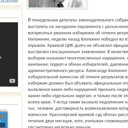
 за сегодня
В понедельник депутаты законодательного собрания края пригласили Кострыкина
выступить на заседании парламента с разъяснени
воскресенье решения избиркома об отмене резуль
Напомним, неделю назад Хлопонин победил во вт
отрывом. Краевой ЦИК долго не объявлял официал
выстрелил сенсационным заявлением. В качестве
выборов называют многочисленные нарушения, 
кампании: подкуп и обман избирателей, давление
административного ресурса. Александр Хлопонин
избирательной комиссии об отмене результатов 
избирком должен был объявить официальные итог
выявления каких-либо нарушений признать неде
каким-либо отдельным округам, и только после эт
всему краю. У истца также вызвало недоумение 
тыс. человек, достоверность волеизъявления кот
комиссии. Красноярский краевой суд обязан расс
течение двух месяцев, хотя, учитывая сложившую
»
с
рассмотрено несколько раньше.