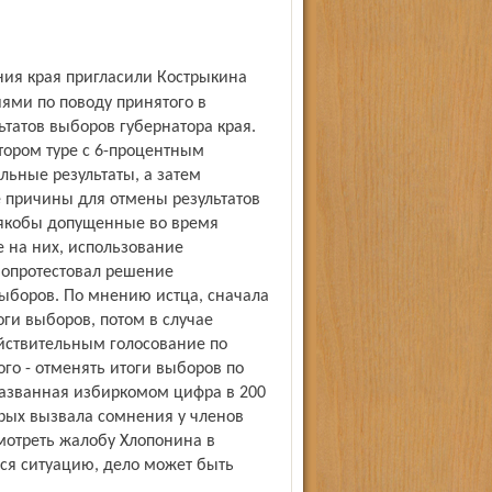
ями по поводу принятого в
татов выборов губернатора края.
ором туре с 6-процентным
ьные результаты, а затем
 причины для отмены результатов
якобы допущенные во время
 на них, использование
 опротестовал решение
выборов. По мнению истца, сначала
и выборов, потом в случае
йствительным голосование по
ого - отменять итоги выборов по
названная избиркомом цифра в 200
орых вызвала сомнения у членов
мотреть жалобу Хлопонина в
ся ситуацию, дело может быть