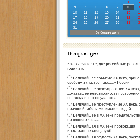
1
3
4
5
6
7
8
10
11
12
13
14
15
1
17
18
19
20
21
22
2
24
25
26
27
28
29
3
31
Выберите дату
Вопрос дня
Как Вы считаете, две российские револ
года - это
Величайшее событие ХХ века, прин
свободу и счастье народам России
Величайшее разочарование ХХ века,
доказавшее невозможность построения
справедливого государства
Величайшее преступление ХХ века, 
причиной гибели миллионов людей
Величайшее в ХХ веке предательств
правящего класса
Величайшая в ХХ веке провокация
иностранных спецслужб
Величайшая глупость ХХ века, поско