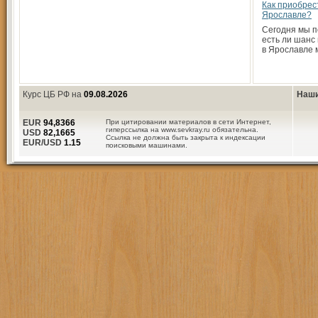
Как приобрес
Ярославле?
Сегодня мы п
есть ли шанс
в Ярославле
Курс ЦБ РФ на
09.08.2026
Наши
EUR
94,8366
При цитировании материалов в сети Интернет,
гиперссылка на www.sevkray.ru обязательна.
USD
82,1665
Ссылка не должна быть закрыта к индексации
EUR/USD
1.15
поисковыми машинами.