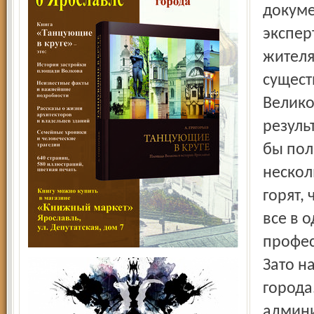
докуме
экспер
жителя
сущест
Велико
резуль
бы пол
нескол
горят,
все в 
профес
Зато н
города
админи