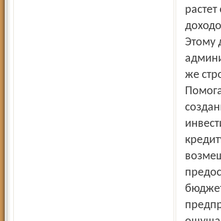
растет
доходо
Этому 
админи
же стр
Помога
создан
инвест
кредит
возмещ
предос
бюджет
предпр