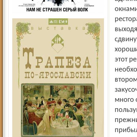
окнами
рестора
выходя
сдвину
хороши
этот р
необхо
втором
закусо
много 
пользу
прежни
прибыл