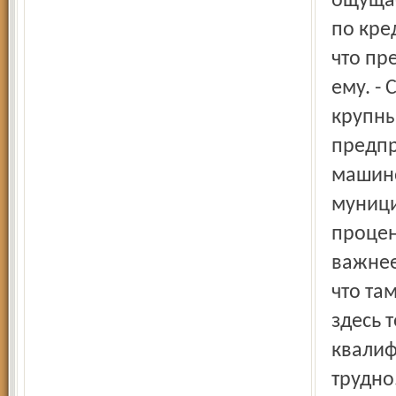
ощущае
по кре
что пр
ему. -
крупны
предпр
машино
муници
процен
важнее
что та
здесь 
квалиф
трудно.