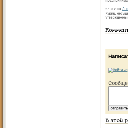
предпринимат
Льг
27.03.2003
Куриц, несущ
утвержденный
Коммен
Написа
Сообще
В этой 