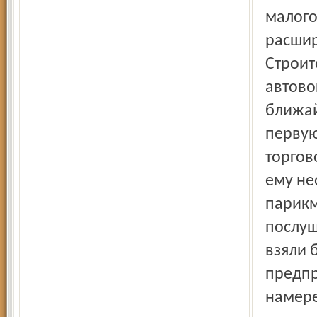
малого
расшир
Строит
автово
ближай
первую
торгов
ему не
парикм
послуш
взяли 
предпр
намере