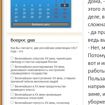
дома, 
1
2
3
4
5
6
7
8
9
этого 
10
11
12
13
14
15
16
17
18
19
20
21
22
23
деле, 
24
25
26
27
28
29
30
31
сложна
Выберите дату
- да п
ведь в
Вопрос дня
- Нет,
Как Вы считаете, две российские революции 1917
года - это
Потому
Величайшее событие ХХ века, принёсшее
свободу и счастье народам России
вот и 
Величайшее разочарование ХХ века,
доказавшее невозможность построения
работы
справедливого государства
Польза
Величайшее преступление ХХ века, ставшее
причиной гибели миллионов людей
наприм
Величайшее в ХХ веке предательство
правящего класса
зиме, 
Величайшая в ХХ веке провокация
иностранных спецслужб
уборке
Величайшая глупость ХХ века, поскольку