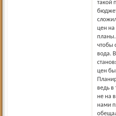
такой 
бюджет
сложил
цен на
планы.
чтобы 
вода. 
станов
цен бы
Планир
ведь в
не на 
нами п
обещал