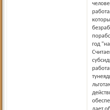
челове
работа
которы
безраб
порабо
год "н
Считае
субсид
работа
тунеяд
льгота
действ
обеспе
дает о