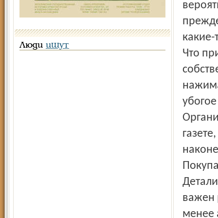
вероят
прежде
какие-
Люди
ищут
Что пр
собств
нажима
убогое
Органи
газете
наконе
Покупа
Детали
важен 
менее 