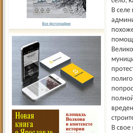
село, 
В селе
админи
Все фотографии
похоже
помощн
Велико
муници
протес
полиго
попрос
полной
вреден?
строит
В свое