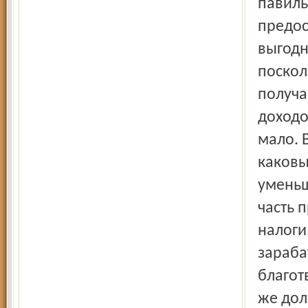
павиль
предос
выгодн
поскол
получа
доходо
мало. 
каковы
уменьша
часть 
налоги
зараба
благот
же дол