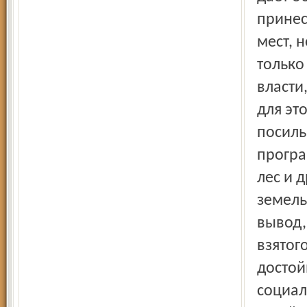
принес
мест, 
только
власти
для эт
посил
програ
лес и 
земель
вывод,
взятог
достой
социал