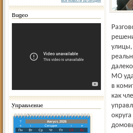
Все новости за сегодня
Видео
Разговоры о том, что люди должны принимать участие в
решени
улицы,
реальн
далеко
МО уда
в коми
как чл
управл
Управление
округа
?
Август, 2026
домовы
«
‹
Сегодня
›
»
Пн
Вт
Ср
Чт
Пт
Сб
Вс