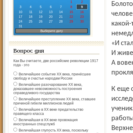
1
2
Болото
3
4
5
6
7
8
9
10
11
12
13
14
15
16
человек
17
18
19
20
21
22
23
24
25
26
27
28
29
30
какой-
31
Выберите дату
немедл
«И ста
Вопрос дня
И живе
Как Вы считаете, две российские революции 1917
А вове
года - это
прокля
Величайшее событие ХХ века, принёсшее
свободу и счастье народам России
Величайшее разочарование ХХ века,
К еще одной версии появления слова «берендеи»
доказавшее невозможность построения
справедливого государства
исслед
Величайшее преступление ХХ века, ставшее
причиной гибели миллионов людей
ученик
Величайшее в ХХ веке предательство
правящего класса
работы
Величайшая в ХХ веке провокация
иностранных спецслужб
Верхне
Величайшая глупость ХХ века, поскольку