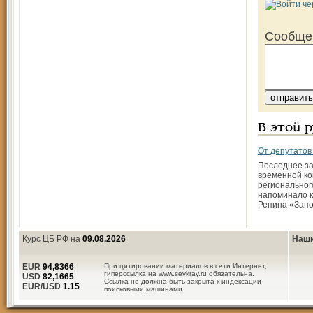
Сообще
В этой 
От депутатов
Последнее з
временной к
региональног
напоминало к
Репина «Зап
Курс ЦБ РФ на
09.08.2026
Наши
EUR
94,8366
При цитировании материалов в сети Интернет,
гиперссылка на www.sevkray.ru обязательна.
USD
82,1665
Ссылка не должна быть закрыта к индексации
EUR/USD
1.15
поисковыми машинами.