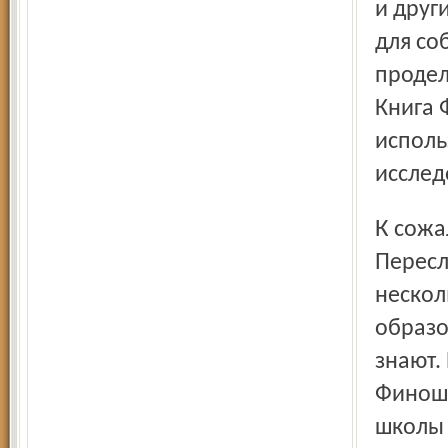
и друг
для со
продел
Книга 
исполь
исслед
К сожалению, ее труд почти неизвестен за пределами
Пересл
нескол
образо
знают.
Финоши
школы 