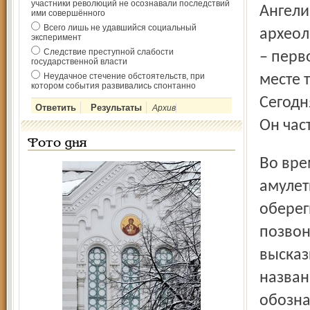
участники революций не осознавали последствий
Ангели
ими совершённого
Всего лишь не удавшийся социальный
археол
эксперимент
Следствие преступной слабости
– перв
государственной власти
Неудачное стечение обстоятельств, при
месте 
котором события развивались спонтанно
Сегодн
Архив
Он час
Фото дня
Во время той экспедиции в одном из захоронений нашли
амулет
оберег
позвон
высказ
назван
обозна