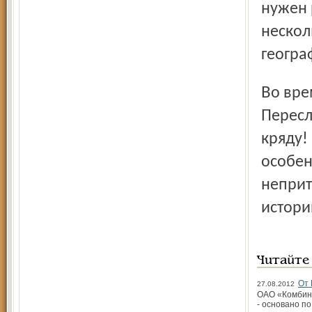
нужен 
нескол
геогра
Во время презентации книги в детской библиотеке
Пересл
кряду!
особен
неприт
истори
Читайте
От 
27.08.2012
ОАО «Комбина
- основано по