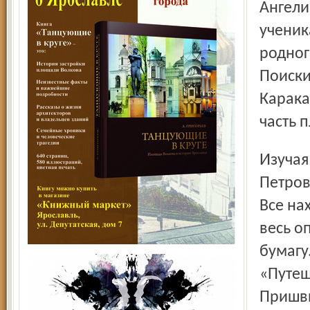
Ангели
ученик
родног
Поиски
Карака
часть 
Изучая историю своей земли уже много лет, Ангелина
Петров
Все на
весь о
бумагу
«Путеш
Пришв