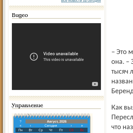
Все новости за сегодня
Видео
– Это место очень интересное и таинственное, – говорит
она. –
тысяч 
назван
Беренд
Управление
Как выяснилось, даже история появления берендеев на
Пересл
?
Август, 2026
«
‹
Сегодня
›
»
что на
Пн
Вт
Ср
Чт
Пт
Сб
Вс