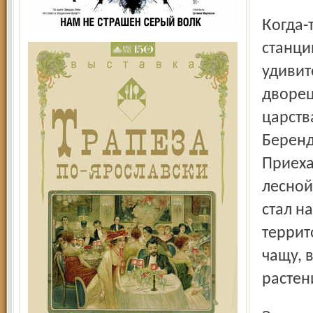
Когда-то, впервые услышав название железнодорожной
станци
удивит
дворец
царств
Беренд
Приеха
лесной
стал н
террит
чащу, 
растен