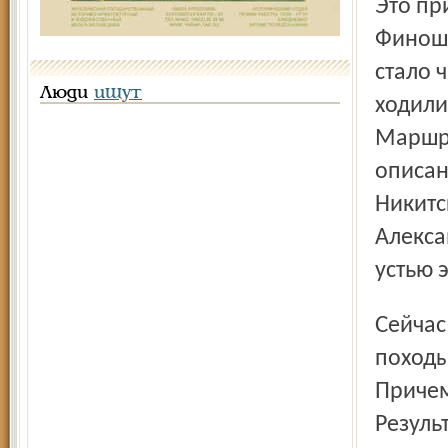
Это пришвинское восприятие земли поразило Ангелину
Финоши
стало 
Люди
ищут
ходили
Маршру
описан
Никитс
Алекса
устью 
Сейчас очень модно говорить о проектах. А вот эти
походы
Причем
Резуль