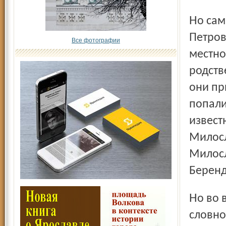
Но самая правдоподобная версия, по словам Ангелины
Петров
Все фотографии
местно
родств
они пр
попали
извест
Милосл
Милосл
Беренд
Но во времена Ивана Грозного кочевники вдруг исчезли,
словно