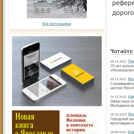
рефере
дорого
Все фотографии
Читайте
Три
28.12.2012
75 лет испол
«Резиноасбоп
Мы 
28.12.2012
Случившийся 
центре Яросл
Нак
14.12.2012
Областные па
Молодкина вы
Яро
18.10.2012
Городской це
ярославцев п
И в
26.09.2012