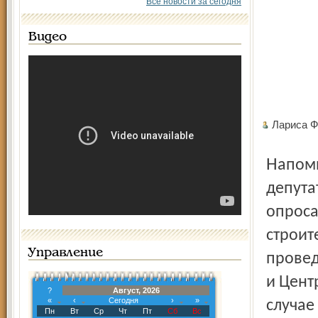
Все новости за сегодня
Видео
Лариса 
Напомним, что 12 сентября на заседании муниципалитета
депута
опроса
строит
Управление
провед
и Цент
?
Август, 2026
«
‹
Сегодня
›
»
случае
Пн
Вт
Ср
Чт
Пт
Сб
Вс