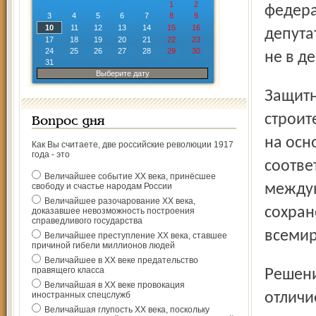
1
2
федера
3
4
5
6
7
8
9
10
11
12
13
14
15
16
депута
17
18
19
20
21
22
23
24
25
26
27
28
29
30
не в д
31
Выберите дату
Защитники старины считают, что решение по
строит
Вопрос дня
на осн
Как Вы считаете, две российские революции 1917
года - это
соотве
Величайшее событие ХХ века, принёсшее
свободу и счастье народам России
междун
Величайшее разочарование ХХ века,
сохран
доказавшее невозможность построения
справедливого государства
всемир
Величайшее преступление ХХ века, ставшее
причиной гибели миллионов людей
Величайшее в ХХ веке предательство
правящего класса
Решения референдума имеют правовые последствия в
Величайшая в ХХ веке провокация
иностранных спецслужб
отличи
Величайшая глупость ХХ века, поскольку