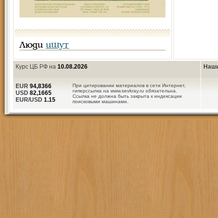
Люди
ищут
Курс ЦБ РФ на
10.08.2026
Наши
EUR
94,8366
При цитировании материалов в сети Интернет,
гиперссылка на www.sevkray.ru обязательна.
USD
82,1665
Ссылка не должна быть закрыта к индексации
EUR/USD
1.15
поисковыми машинами.