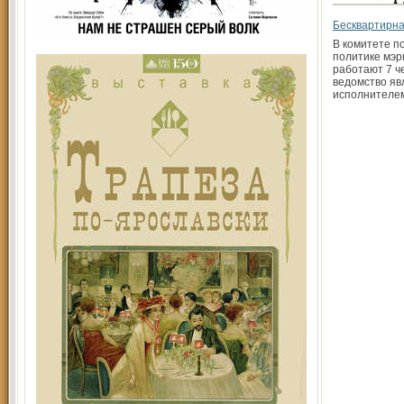
Бесквартирн
В комитете п
политике мэр
работают 7 че
ведомство яв
исполнителе