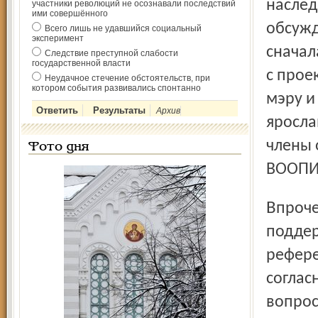
наслед
участники революций не осознавали последствий
ими совершённого
обсужд
Всего лишь не удавшийся социальный
эксперимент
сначал
Следствие преступной слабости
государственной власти
с прое
Неудачное стечение обстоятельств, при
котором события развивались спонтанно
мэру и
Архив
яросла
члены 
Фото дня
ВООПИ
Впрочем, мэр Ярославля Евгений Урлашов также не
поддер
рефере
соглас
вопрос