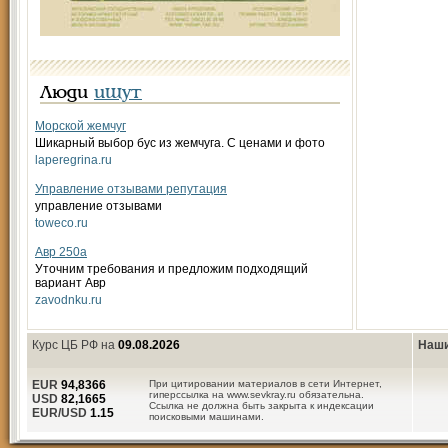
Люди
ищут
Морской жемчуг
Шикарный выбор бус из жемчуга. С ценами и фото
laperegrina.ru
Управление отзывами репутация
управление отзывами
toweco.ru
Авр 250а
Уточним требования и предложим подходящий
вариант Авр
zavodnku.ru
Курс ЦБ РФ на
09.08.2026
Наши
EUR
94,8366
При цитировании материалов в сети Интернет,
гиперссылка на www.sevkray.ru обязательна.
USD
82,1665
Ссылка не должна быть закрыта к индексации
EUR/USD
1.15
поисковыми машинами.