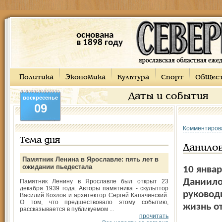
основана
в 1898 году
Политика
Экономика
Культура
Спорт
Общес
Даты и события
воскресенье
09
Комментиров
Тема дня
Данило
Памятник Ленина в Ярославле: пять лет в
ожидании пьедестала
10 янва
Даниило
Памятник Ленину в Ярославле был открыт 23
декабря 1939 года. Авторы памятника - скульптор
руковод
Василий Козлов и архитектор Сергей Капачинский.
О том, что предшествовало этому событию,
жизнь о
рассказывается в публикуемом ...
прочитать