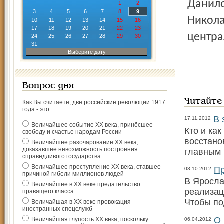
Даниловцы простились с Юрием Данииловичем
1
2
3
4
5
6
7
8
9
Никола
10
11
12
13
14
15
16
17
18
19
20
21
22
23
центра
24
25
26
27
28
29
30
31
Выберите дату
Вопрос дня
Читайте
Как Вы считаете, две российские революции 1917
года - это
В 
17.11.2012
Величайшее событие ХХ века, принёсшее
Кто и ка
свободу и счастье народам России
восстано
Величайшее разочарование ХХ века,
доказавшее невозможность построения
главным
справедливого государства
Величайшее преступление ХХ века, ставшее
Пр
03.10.2012
причиной гибели миллионов людей
В Яросла
Величайшее в ХХ веке предательство
реализац
правящего класса
Чтобы по
Величайшая в ХХ веке провокация
иностранных спецслужб
О 
Величайшая глупость ХХ века, поскольку
06.04.2012