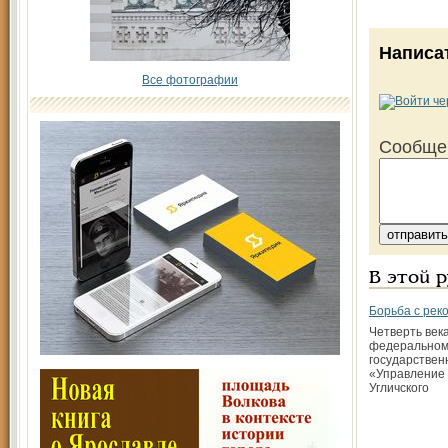
Написа
Все фотографии
Сообще
В этой 
Борьба с рек
Четверть век
федеральном
государстве
«Управление 
Угличского