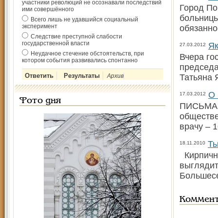
участники революций не осознавали последствий
Город По
ими совершённого
больницы
Всего лишь не удавшийся социальный
эксперимент
обязаннос
Следствие преступной слабости
государственной власти
Як
27.03.2012
Неудачное стечение обстоятельств, при
Вчера го
котором события развивались спонтанно
председа
Архив
Татьяна 
О 
17.03.2012
Фото дня
ПИСЬМА 
обществе
врачу – 
Ты
18.11.2010
Кирпична
выглядит
Большес
Коммен