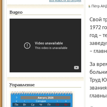
Все новости за сегодня
Пётр АН
Видео
Свой трудовой путь Юрий Даниилович начал 15 августа
1972 г
год – 
заведу
– глав
За время его руководства Даниловская ЦРБ из районной
больни
Труд Ю
Управление
звания
главны
?
Август, 2026
«
‹
Сегодня
›
»
Пн
Вт
Ср
Чт
Пт
Сб
Вс