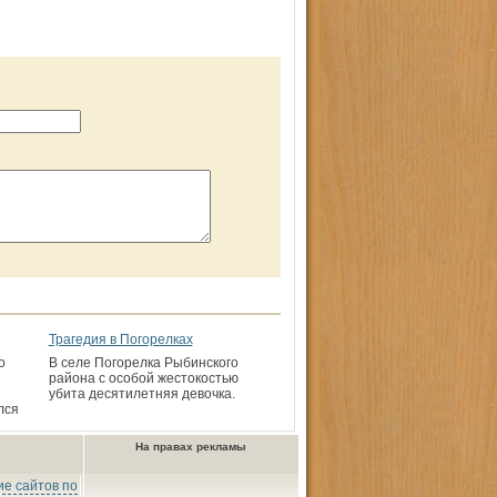
Трагедия в Погорелках
о
В селе Погорелка Рыбинского
района с особой жестокостью
убита десятилетняя девочка.
лся
На правах рекламы
е сайтов по