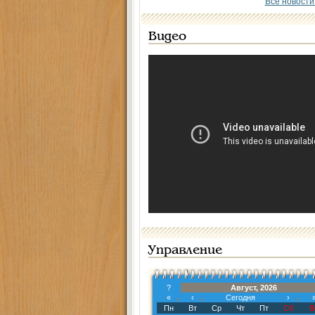
Все новости
Видео
Управление
?
Август, 2026
«
‹
Сегодня
›
Пн
Вт
Ср
Чт
Пт
Сб
В