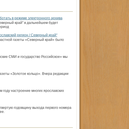
ботать в режиме электронного архива
еверный край" в дальнейшем будет
ериод
ославский регион / Северный край"
ластной газеты «Северный край» было
йские СМИ и государ­ство Российское» мы
азеты «Золотое кольцо». Вчера редакции
м году настроение многих ярославских
етвертую годовщину выхода первого номера
ее.