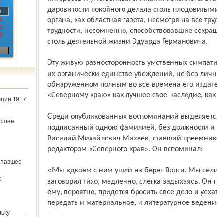
2
даровитости покойного делала столь плодовитыми
9
6
органа, как областная газета, несмотря на все труд
3
трудности, несомненно, способствовавшие сокр
0
столь деятельной жизни Эдуарда Германовича.
Эту живую разносторонность умственных симпатий и интересов, при связывающем
их органически единстве убеждений, не без лич
обнаруженном полным во все времена его издате
«Северному краю» как лучшее свое наследие, как
юции 1917
Среди опубликованных воспоминаний выделяется очерк «Августовский вечер»,
ёсшее
подписанный одною фамилией, без должности и з
Василий Михайлович Михеев, ставший преемник
редактором «Северного края». Он вспоминал:
ставшее
«Мы вдвоем с ним ушли на берег Волги. Мы сели на откос и внезапно затихли. Он
о
заговорил тихо, медленно, слегка задыхаясь. Он го
ему, вероятно, придется бросить свое дело и уехат
передать и материальное, и литературное ведение
льку