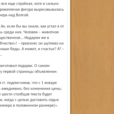
широкоплечая фигура вырисовывалась
чера над Волгой.
шь среди них. Человек – животное
щественное... Недаром же в
бчество»! – произнес он шутливо на
наши беды. А может, и счастье? А? –
..
у первой страницы объявлении:
ь ежедневно, без изменения цены,
шести столбцов текста будет
, когда с целью доставить отдых
номера в половинном размере)».