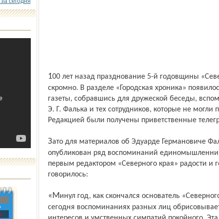
 за сегодня
100 лет назад празднование 5-й годовщины «Северного» проводилось очень
скромно. В разделе «Городская хроника» появило
газеты, собравшись для дружеской беседы, вспом
Э. Г. Фалька и тех сотрудников, которые не могли 
Редакцией были получены приветственные телегр
Зато для материалов об Эдуарде Германовиче Фальке места не пожалели. Был
опубликован ряд воспоминаний единомышленник
первым редактором «Северного края» радости и г
говорилось:
«Минул год, как скончался основатель «Северного края». В помещенных нами
сегодня воспоминаниях разных лиц обрисовывает
»
с
интересов и умственных симпатий покойного. Эта