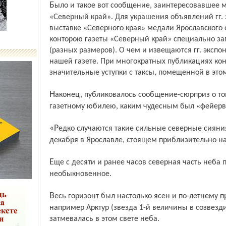
Было и такое вот сообщение, заинтересовавшее многих: «От конторы газеты
«Северный край». Для украшения объявлений гг. 
выставке «Северного края» медали Ярославского 
конторою газеты «Северный край» специально за
(разных размеров). О чем и извещаются гг. эксп
нашей газете. При многократных публикациях ко
значительные уступки с таксы, помещенной в это
Наконец, публиковалось сообщение-сюрприз о том, как «салютовал» Ярославль
газетному юбилею, каким чудесным был «фейерв
«Редко случаются такие сильные северные сияния, какое наблюдалось в ночь на 1
декабря в Ярославле, стоящем приблизительно на
Еще с десяти и ранее часов северная часть неба представляла из себя что-то
необыкновенное.
Весь горизонт был настолько ясен и по-летнему прозрачен, что самые яркие звезды,
например Арктур (звезда 1-й величины в созвезди
затмевалась в этом свете неба.