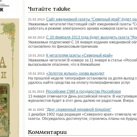
Читайте также
Сайт ежедневной газеты "Северный край" будет ра
21.02.2013
Уважаемые читатели! Настоящий сайт ежедневной газеты "С
работать в режиме электронного архива номеров газеты за п
С 20 февраля 2013 года будет выходить газета "Яр
04.02.2013
Уважаемые подписчики! С 16 января издание ежедневной об
остановлено по финансовым причинам.
К читателям газеты «Северный край»
15.01.2013
Уважаемые читатели! В номере за 11 января в статье «Росси
высказывали опасение, что в ближайшие
«Золотое кольцо» снова выходит
15.01.2013
На прошлой неделе типография остановила за долги выход г
удалось найти сред­ства на оплату полиграфических услуг.
Российские СМИ и государство Российское
11.01.2013
13 января отмечается День российской печати. В наступивше
журналистов будет в этот день далеко не радостным. Вчера
"Друг, сраженный неравной борьбою"
30.11.2002
1 декабря 1902 года редакция «Северного края» отмечала ч
газеты. Обсуждалось достигнутое, строились планы на будущ
Комментарии