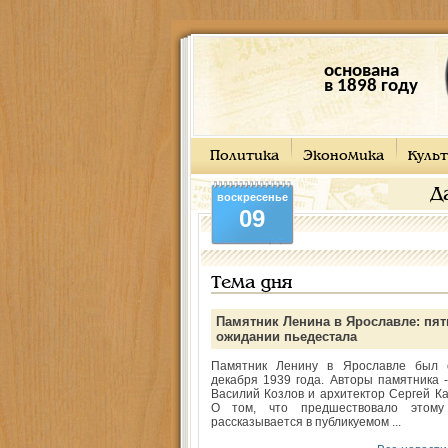
основана
в 1898 году
Политика
Экономика
Культ
Д
воскресенье
09
Тема дня
Памятник Ленина в Ярославле: пят
ожидании пьедестала
Памятник Ленину в Ярославле был 
декабря 1939 года. Авторы памятника -
Василий Козлов и архитектор Сергей Ка
О том, что предшествовало этому
рассказывается в публикуемом ...