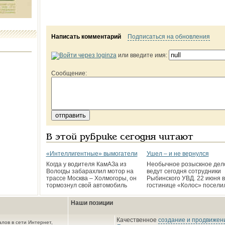
Написать комментарий
Подписаться на обновления
или введите имя:
Сообщение:
В этой рубрике сегодня читают
«Интеллигентные» вымогатели
Ушел – и не вернулся
Когда у водителя КамАЗа из
Необычное розыскное дел
Вологды забарахлил мотор на
ведут сегодня сотрудники
трассе Москва – Холмогоры, он
Рыбинского УВД. 22 июня в
тормознул свой автомобиль
гостинице «Колос» посели
Наши позиции
Качественное
создание и продвижени
лов в сети Интернет,