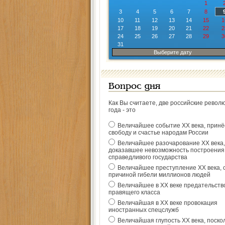
1
3
4
5
6
7
8
10
11
12
13
14
15
1
17
18
19
20
21
22
2
24
25
26
27
28
29
3
31
Выберите дату
Вопрос дня
Как Вы считаете, две российские револ
года - это
Величайшее событие ХХ века, прин
свободу и счастье народам России
Величайшее разочарование ХХ века,
доказавшее невозможность построения
справедливого государства
Величайшее преступление ХХ века, 
причиной гибели миллионов людей
Величайшее в ХХ веке предательств
правящего класса
Величайшая в ХХ веке провокация
иностранных спецслужб
Величайшая глупость ХХ века, поско