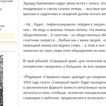
следствий
Эдуард Германович вдруг резко встал с откоса. его все еще стройная, хотя и сильно
похудевшая и слегка сутулая теперь, – высокая 
й
красиво и задумчиво в лазурной дымке ясного ве
– Ну... будет... пофантазировали, пойдем к людям. Ах, если бы вы знали, как устал я от
при
о
них... Но ведь и живешь только потому, что живе
общественное... А газетчик – из общественных об
газетчики запрягся... Любим мы с вами людей, «о
мужицкий манер последнее слово, – в этом и все 
закончил он свои слова этим обращением ко мне.
В свой юбилей «Северный край» для читателей приготовил подарки. О самом
интересном говорилось в большом, во всю ширин
«Редакция «Северного края» доводит до сведения гг. подписчиков, что с 1 января
1904 года газета «Северный край» будет выходит
в увеличенном формате (вместо печатаемых ныне 
печататься семь столбцов, исключая понедельники
служащим и рабочим, предполагается выпускать 