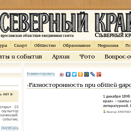
ура
Спорт
Общество
Образование
Медицина
Ис
аты и события
Архив
Фото
Вопрос-
Комментировать
«Разносторонность при общей дар
ь лет в
1 декабря 189
края» – газеты
литературной. В
открыт 23
 скульптор
Виктор ХРАПЧЕ
пачинский.
 событию,
прочитать