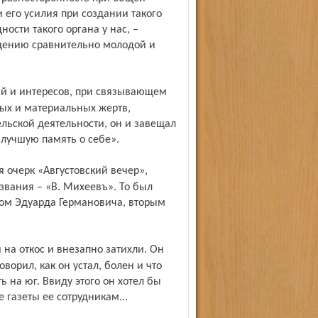
 его усилия при создании такого
ности такого органа у нас, –
ащению сравнительно молодой и
ных и материальных жертв,
льской деятельности, он и завещал
 лучшую память о себе».
вания – «В. Михеевъ». То был
ом Эдуарда Германовича, вторым
ворил, как он устал, болен и что
ь на юг. Ввиду этого он хотел бы
 газеты ее сотрудникам...