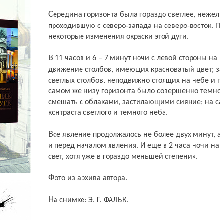
Середина горизонта была гораздо светлее, нежели края, и представляла из себя дугу,
проходившую с северо-запада на северо-восток.
некоторые изменения окраски этой дуги.
В 11 часов и 6 – 7 минут ночи с левой стороны на правую началось волнообразное
движение столбов, имеющих красноватый цвет; з
светлых столбов, неподвижно стоящих на небе и
самом же низу горизонта было совершенно темно,
смешать с облаками, застилающими сияние; на с
контраста светлого и темного неба.
Все явление продолжалось не более двух минут, а потом небо осталось таким же, как
и перед началом явления. И еще в 2 часа ночи н
свет, хотя уже в гораздо меньшей степени».
Фото из архива автора.
На снимке: Э. Г. ФАЛЬК.