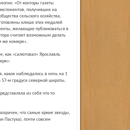
экспонентов, получивших на
общества сельского хозяйства,
готовлены клише этих медалей
оненты, желающие публиковаться в
нтора считает возможным делать
м же номере».
ерк»:
 57-м градусе северной широты.
и Пастуха), почти совсем