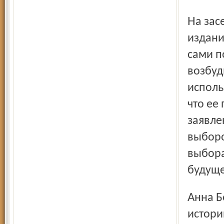
На заседании суда 4 июня представители столичного
издани
сами п
возбуд
исполь
что ее
заявле
выборо
выбора
будуще
Анна Бобонина рассказала настоящую детективную
истори