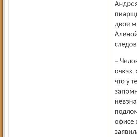
Андрея
пиарщи
двое м
Аленой
следов
– Человек маленького роста, с характерным лицом, в
очках, 
что у 
запомн
невзна
подлом
офисе 
заявил