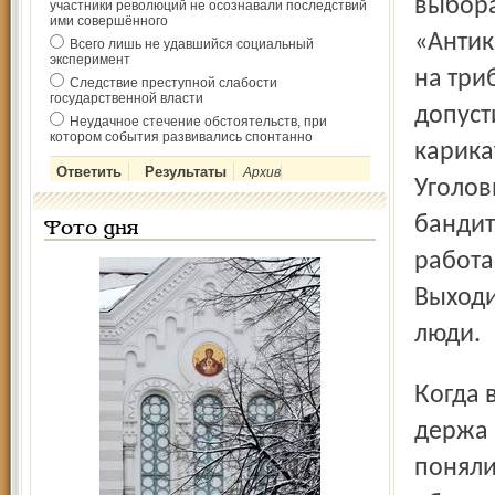
выбора
участники революций не осознавали последствий
ими совершённого
«Антик
Всего лишь не удавшийся социальный
эксперимент
на три
Следствие преступной слабости
государственной власти
допуст
Неудачное стечение обстоятельств, при
котором события развивались спонтанно
карика
Архив
Уголов
бандит
Фото дня
работа
Выходи
люди.
Когда все пострадавшие от подобных агиток встретились,
держа 
поняли