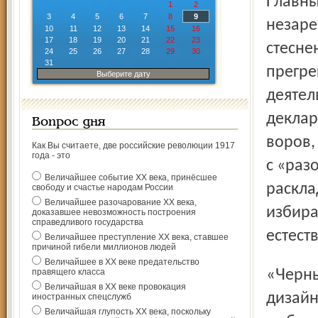
Главным оружием в грязных руках стал выпуск
1
2
3
4
5
6
7
8
9
незаре
10
11
12
13
14
15
16
17
18
19
20
21
22
23
стесне
24
25
26
27
28
29
30
31
прегре
Выберите дату
деятел
деклар
Вопрос дня
воров,
Как Вы считаете, две российские революции 1917
года - это
с «раз
Величайшее событие ХХ века, принёсшее
раскла
свободу и счастье народам России
Величайшее разочарование ХХ века,
избира
доказавшее невозможность построения
справедливого государства
естест
Величайшее преступление ХХ века, ставшее
причиной гибели миллионов людей
Величайшее в ХХ веке предательство
«Черный пиар» оказался настолько эффективным, что
правящего класса
Величайшая в ХХ веке провокация
дизайн
иностранных спецслужб
Величайшая глупость ХХ века, поскольку