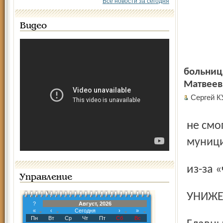
Все новости за сегодня
Видео
больниц
Матвеев
Сергей К
не смог подтвердить своих полномочий депутата
муниц
из-за
Управление
УНИЖ
?
Август, 2026
«
‹
Сегодня
›
»
Пн
Вт
Ср
Чт
Пт
Сб
Вс