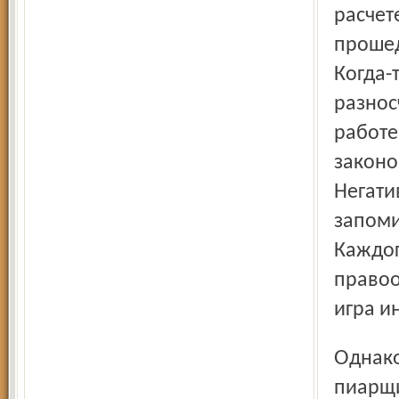
расчет
прошед
Когда-
разнос
работе
законо
Негати
запоми
Каждог
правоо
игра и
Однако правовым путем пресечь действия «черных
пиарщ