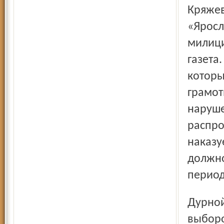
Кряжев
«Яросл
милици
газета.
которы
грамот
наруше
распро
наказу
должно
период
Дурной пример заразителен. Максима Гейко не сняли с
выборо