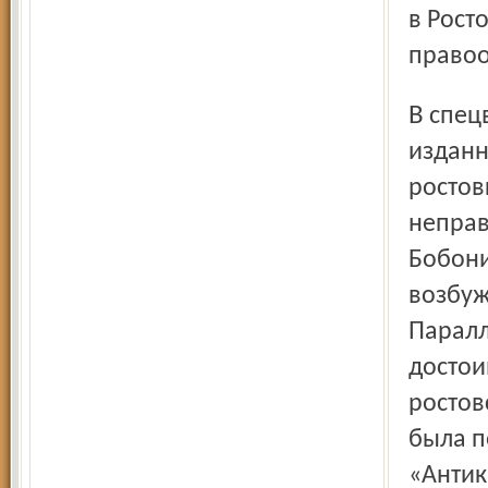
в Рост
правоо
В спецвыпуске «Антикриминальный вестник», якобы
изданн
ростов
неправ
Бобони
возбуж
Паралл
достои
ростов
была п
«Антик