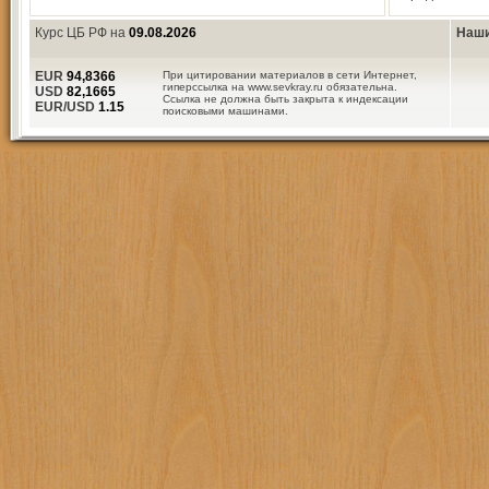
Курс ЦБ РФ на
09.08.2026
Наши
EUR
94,8366
При цитировании материалов в сети Интернет,
гиперссылка на www.sevkray.ru обязательна.
USD
82,1665
Ссылка не должна быть закрыта к индексации
EUR/USD
1.15
поисковыми машинами.