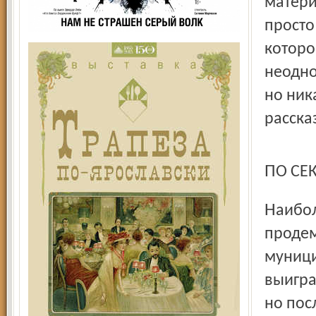
матери
просто
которо
неодно
но ник
расска
ПО С
Наиболее ярко эффективность «черных технологий» была
продем
муници
выигра
но пос