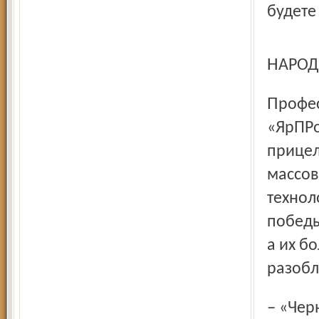
будете
НАРОД
Профессиональный психолог, директор агентства
«ЯрПРо
прицел
массов
технол
победы
а их б
разобл
– «Черный пиар» основан на тонком психологическом