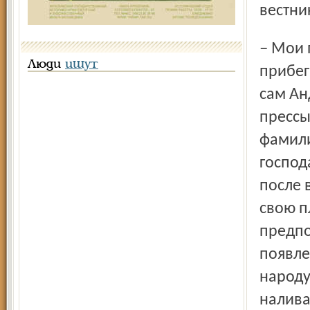
вестни
– Мои политические оппоненты вынуждены были
Люди
ищут
прибег
сам Ан
прессы
фамили
господ
после 
свою п
предпо
появле
народу
налива