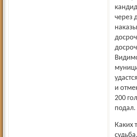
кандид
через 
наказы
досроч
досроч
Видимо
муници
удастс
и отме
200 го
подал.
Каких только выкрутасов не выделывает предвыборная
судьба