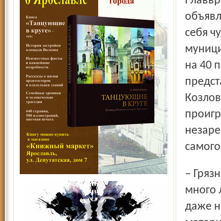
Главврач больницы № 8 Юрий Тихонов, как было
объявл
себя ч
муници
на 40 
предст
Козлов
проигр
незаре
самого
– Грязная информация была подана от их имени. Очень
много 
даже н