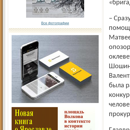
«брига
– Сразу несколько главврачей были жестоко опорочены с
Все фотографии
помощь
Матвее
опозо
оклеве
Шошин,
Валент
была р
конкур
челове
прокур