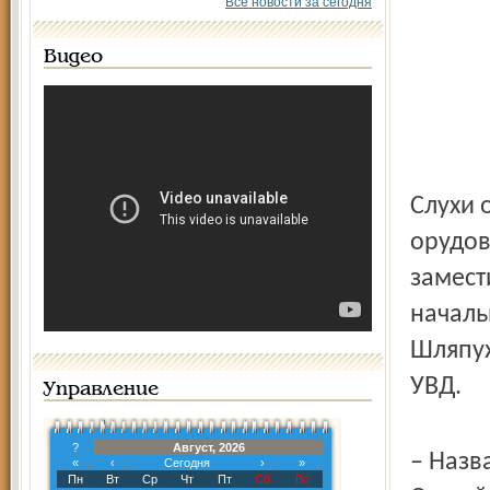
Все новости за сегодня
Видео
Слухи 
орудов
замест
началь
Шляпуж
УВД.
Управление
?
Август, 2026
– Назв
«
‹
Сегодня
›
»
Пн
Вт
Ср
Чт
Пт
Сб
Вс