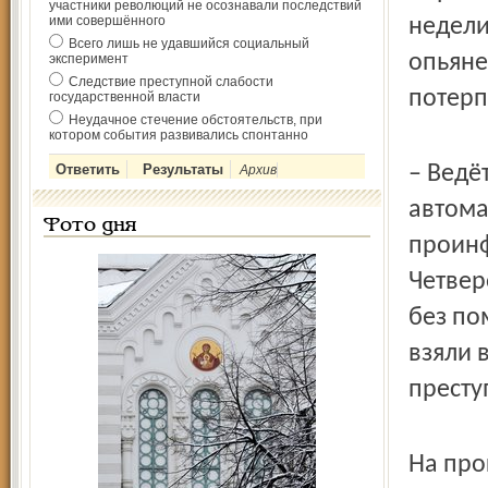
участники революций не осознавали последствий
ими совершённого
недели
Всего лишь не удавшийся социальный
опьяне
эксперимент
Следствие преступной слабости
потер
государственной власти
Неудачное стечение обстоятельств, при
котором события развивались спонтанно
– Ведё
Архив
автома
Фото дня
проинф
Четвер
без по
взяли 
престу
На про