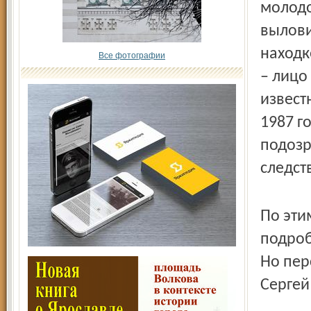
молодо
вылови
находк
Все фотографии
– лицо
извест
1987 г
подозр
следст
По эти
подроб
Но пер
Сергей