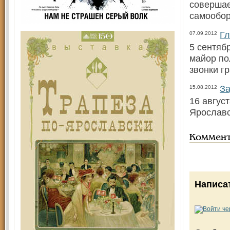
совершае
самообо
Гл
07.09.2012
5 сентяб
майор по
звонки г
За
15.08.2012
16 авгус
Ярославс
Коммен
Написа