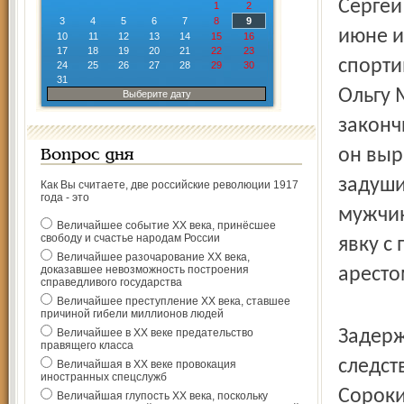
Сергей
1
2
3
4
5
6
7
8
9
июне и
10
11
12
13
14
15
16
17
18
19
20
21
22
23
спорти
24
25
26
27
28
29
30
31
Ольгу 
Выберите дату
законч
он выр
Вопрос дня
задуши
Как Вы считаете, две российские революции 1917
года - это
мужчин
Величайшее событие ХХ века, принёсшее
свободу и счастье народам России
явку с
Величайшее разочарование ХХ века,
доказавшее невозможность построения
аресто
справедливого государства
Величайшее преступление ХХ века, ставшее
причиной гибели миллионов людей
Величайшее в ХХ веке предательство
Задерж
правящего класса
следст
Величайшая в ХХ веке провокация
иностранных спецслужб
Сороки
Величайшая глупость ХХ века, поскольку