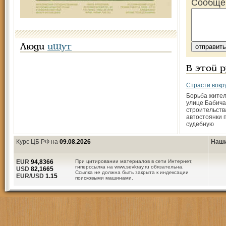
Сообще
Люди
ищут
В этой 
Страсти вокр
Борьба жител
улице Бабича
строительств
автостоянки 
судебную
Курс ЦБ РФ на
09.08.2026
Наши
EUR
94,8366
При цитировании материалов в сети Интернет,
гиперссылка на www.sevkray.ru обязательна.
USD
82,1665
Ссылка не должна быть закрыта к индексации
EUR/USD
1.15
поисковыми машинами.