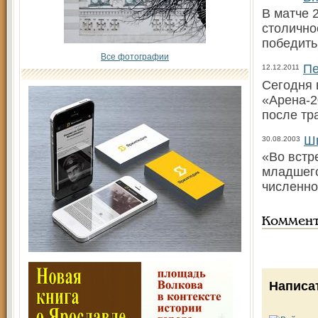
В матче 
столичное
победить 
Все фотографии
Пе
12.12.2011
Сегодня 
«Арена-2
после тр
Шв
30.08.2003
«Во встр
младшего
численно
Коммен
Написа