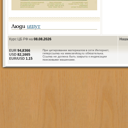
Люди
ищут
Курс ЦБ РФ на
08.08.2026
Наши
EUR
94,8366
При цитировании материалов в сети Интернет,
гиперссылка на www.sevkray.ru обязательна.
USD
82,1665
Ссылка не должна быть закрыта к индексации
EUR/USD
1.15
поисковыми машинами.