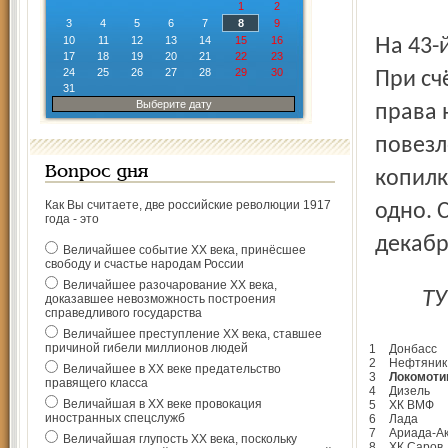
1
2
3
4
5
6
7
8
9
10
11
12
13
14
15
16
На 43-й минуте Олег Яшин снова восстановил равновесие.
17
18
19
20
21
22
23
24
25
26
27
28
29
30
При сч
31
Выберите дату
права 
повезл
Вопрос дня
копилк
Как Вы считаете, две российские революции 1917
одно. 
года - это
декабр
Величайшее событие ХХ века, принёсшее
свободу и счастье народам России
Величайшее разочарование ХХ века,
Т
доказавшее невозможность построения
справедливого государства
Величайшее преступление ХХ века, ставшее
причиной гибели миллионов людей
1
Донбасс
2
Нефтяник
Величайшее в ХХ веке предательство
3
Локомоти
правящего класса
4
Дизель
Величайшая в ХХ веке провокация
5
ХК ВМФ
иностранных спецслужб
6
Лада
7
Ариада-А
Величайшая глупость ХХ века, поскольку
8
ХК Саров