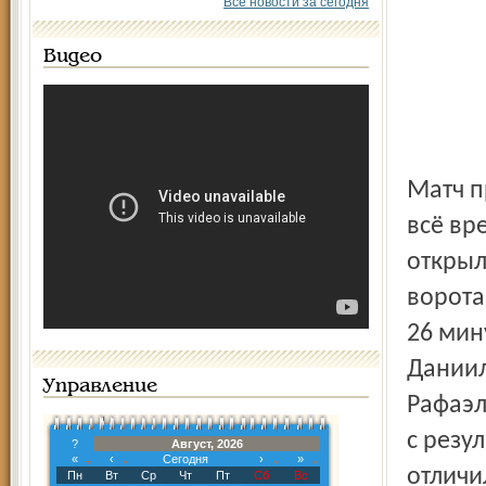
Все новости за сегодня
Видео
Матч проходил в упорной борьбе, в которой "Локомотив"
всё вр
открыл
ворота
26 мин
Даниил
Управление
Рафаэл
с резу
?
Август, 2026
«
‹
Сегодня
›
»
отличи
Пн
Вт
Ср
Чт
Пт
Сб
Вс