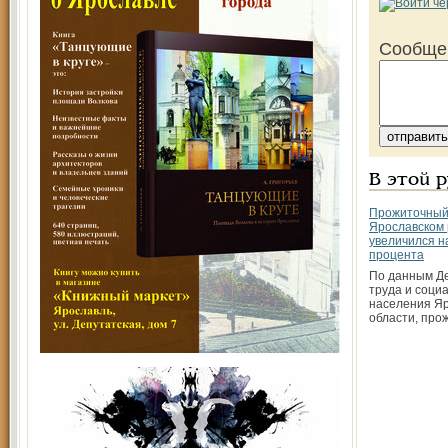
Сообще
В этой 
Прожиточный
Ярославском 
увеличился н
процента
По данным Д
труда и соци
населения Я
области, про