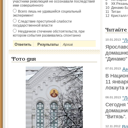
участники революций не осознавали последствий
9
ХК Рязань
ими совершённого
10
Динамо Б
Всего лишь не удавшийся социальный
11
Титан
эксперимент
12
Кристалл
Следствие преступной слабости
государственной власти
Читайте
Неудачное стечение обстоятельств, при
котором события развивались спонтанно
"Л
10.01.2013
Архив
Ярославс
домашнюю
"Динамо" 
Фото дня
Ан
07.01.2013
В Национ
11 январ
локаута 
"Л
06.01.2013
Сегодня 
домашний
"Витязь".
Вп
12.11.2012