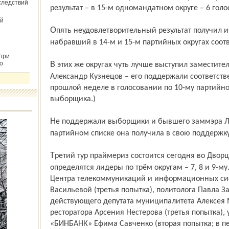
следствий
результат – в 15-м одномандатном округе – 6 голо
й
Опять неудовлетворительный результат получил известный политолог Павел Зарубин,
набравший в 14-м и 15-м партийных округах соотве
при
о
В этих же округах чуть лучше выступил заместитель председателя муниципалитета
Александр Кузнецов – его поддержали соответств
прошлой неделе в голосовании по 10-му партийном
выборщика.)
Не поддержали выборщики и бывшего заммэра Людмилу Сопотову: в одном
партийном списке она получила в свою поддержку 2
Третий тур праймериз состоится сегодня во Дворце молодёжи «Гигант». В нём
определятся лидеры по трём округам – 7, 8 и 9-м
Центра телекоммуникаций и информационных си
Васильевой (третья попытка), политолога Павла За
действующего депутата муниципалитета Алексея 
ресторатора Арсения Нестерова (третья попытка
«БИНБАНК» Ефима Савченко (вторая попытка; в пе