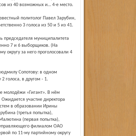
сов из 40 возможных и… 4-е место.
тственно 3 голоса из 50 и 5 из 41.
енно 7 и 6 выборщиков. (На
у округу за него проголосовали 4
 голоса, в другом - 1.
у. Ожидается участие директора
стем в образовании Ирины
рубина (третья попытка),
Малютина (первая попытка),
), управляющего филиалом ОАО
рвой по 11-му партийному округу