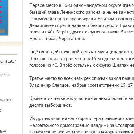
2
Первое место в 15-м одномандатном округе (где Черепанин не выдвигался) занял
9
6
бывший глава Ленинского района, а ныне замести
3
взаимодействию с правоохранительными органа
0
Департамента региональной безопасности Правит
голос из 40). В трёх других округах он также балл
место – после Черепанина.
Ещё один действующий депутат муниципалитета, директор ООО «Дикон» Константин
Шлапак занял второе место в 15-м одномандатном 
юции 1917
голосов из 40. В трёх остальных округах Шлапак н
ёсшее
Третье место во всех четырёх списках занял бывший первый заместитель мэра
Владимир Слепцов, набрав соответственно 15, 17,
Кроме этих четверых участников никто больше не смог заручиться поддержкой более
ставшее
десяти выборщиков.
о
Из других участников второго тура праймериз отметим председателя Ассоциации
малоэтажного домостроения Владимира Столярова.
льку
записался во все четыре списка, в которых получил