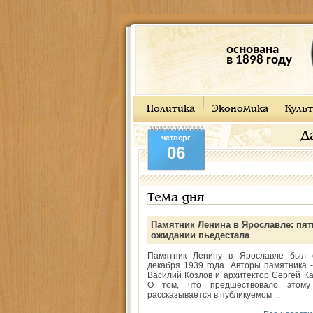
основана
в 1898 году
Политика
Экономика
Культ
Д
четверг
06
Тема дня
Памятник Ленина в Ярославле: пят
ожидании пьедестала
Памятник Ленину в Ярославле был 
декабря 1939 года. Авторы памятника -
Василий Козлов и архитектор Сергей Ка
О том, что предшествовало этому
рассказывается в публикуемом ...