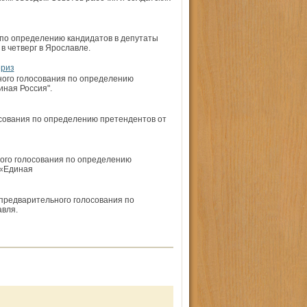
 по определению кандидатов в депутаты
в четверг в Ярославле.
ериз
ного голосования по определению
иная Россия".
осования по определению претендентов от
ного голосования по определению
 «Единая
 предварительного голосования по
вля.