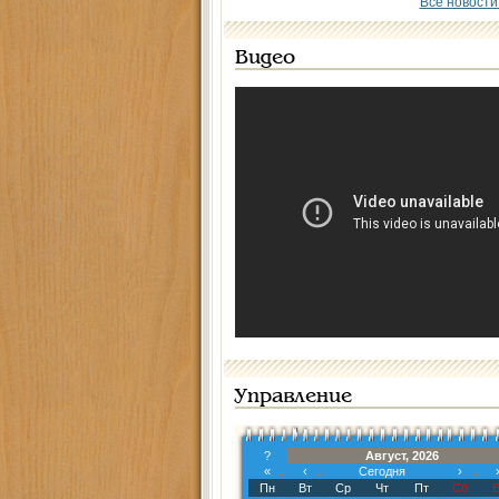
Все новости
Видео
Управление
?
Август, 2026
«
‹
Сегодня
›
Пн
Вт
Ср
Чт
Пт
Сб
В