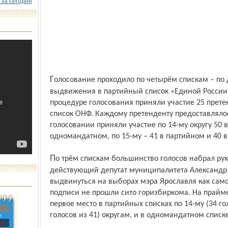
 за сегодня
Голосование проходило по четырём спискам – по два в каждом округе: для
выдвижения в партийный список «Единой России»
процедуре голосования приняли участие 25 прет
список ОНФ. Каждому претенденту предоставлялос
голосовании приняли участие по 14-му округу 50
одномандатном, по 15-му – 41 в партийном и 40 
По трём спискам большинство голосов набрал руководитель «Гильдии ТСЖ»,
действующий депутат муниципалитета Александр 
выдвинуться на выборах мэра Ярославля как са
подписи не прошли сито горизбиркома. На прайм
первое место в партийных списках по 14-му (34 го
голосов из 41) округам, и в одномандатном списке 
»
с