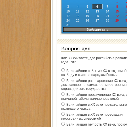
1
3
4
5
6
7
8
10
11
12
13
14
15
1
17
18
19
20
21
22
2
24
25
26
27
28
29
3
31
Выберите дату
Вопрос дня
Как Вы считаете, две российские револ
года - это
Величайшее событие ХХ века, прин
свободу и счастье народам России
Величайшее разочарование ХХ века,
доказавшее невозможность построения
справедливого государства
Величайшее преступление ХХ века, 
причиной гибели миллионов людей
Величайшее в ХХ веке предательств
правящего класса
Величайшая в ХХ веке провокация
иностранных спецслужб
Величайшая глупость ХХ века, поско