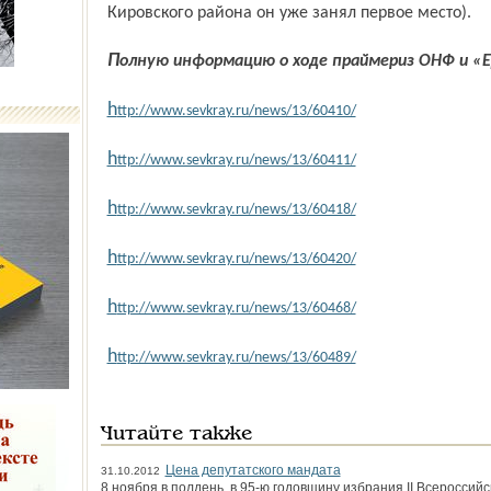
Кировского района он уже занял первое место).
Полную информацию о ходе праймериз ОНФ и «
h
ttp://www.sevkray.ru/news/13/60410/
h
ttp://www.sevkray.ru/news/13/60411/
h
ttp://www.sevkray.ru/news/13/60418/
h
ttp://www.sevkray.ru/news/13/60420/
h
ttp://www.sevkray.ru/news/13/60468/
h
ttp://www.sevkray.ru/news/13/60489/
Читайте также
Цена депутатского мандата
31.10.2012
8 ноября в полдень, в 95-ю годовщину избрания II Всероссий