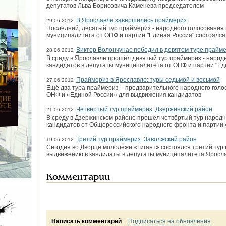
депутатов Льва Борисовича Каменева председателем
В Ярославле завершились праймериз
29.06.2012
Последний, десятый тур праймериз - народного голосования
муниципалитета от ОНФ и партии "Единая Россия" состоялся 
Виктор Волончунас победил в девятом туре прайм
28.06.2012
В среду в Ярославле прошёл девятый тур праймериз - народ
кандидатов в депутаты муниципалитета от ОНФ и партии "Ед
Праймериз в Ярославле: туры седьмой и восьмой
27.06.2012
Ещё два тура праймериз – предварительного народного гол
ОНФ и «Единой России» для выдвижения кандидатов
Четвёртый тур праймериз: Дзержинский район
21.06.2012
В среду в Дзержинском районе прошёл четвёртый тур народ
кандидатов от Общероссийского народного фронта и партии
Третий тур праймериз: Заволжский район
19.06.2012
Сегодня во Дворце молодёжи «Гигант» состоялся третий тур
выдвижению в кандидаты в депутаты муниципалитета Яросла
Комментарии
Написать комментарий
Подписаться на обновления