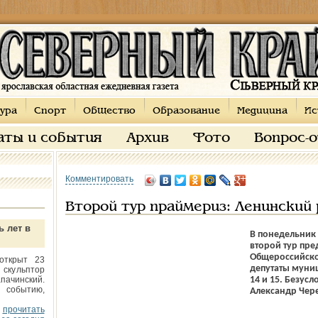
ура
Спорт
Общество
Образование
Медицина
Ис
аты и события
Архив
Фото
Вопрос-
Комментировать
Второй тур праймериз: Ленинский 
ь лет в
В понедельник
второй тур пре
Общероссийско
открыт 23
депутаты муни
 скульптор
пачинский.
14 и 15. Безус
 событию,
Александр Чер
прочитать