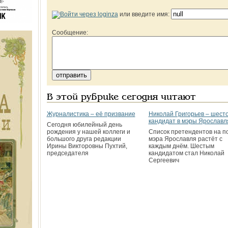
или введите имя:
Сообщение:
В этой рубрике сегодня читают
Журналистика – её призвание
Николай Григорьев – шест
кандидат в мэры Ярославл
Сегодня юбилейный день
рождения у нашей коллеги и
Список претендентов на п
большого друга редакции
мэра Ярославля растёт с
Ирины Викторовны Пухтий,
каждым днём. Шестым
председателя
кандидатом стал Николай
Сергеевич