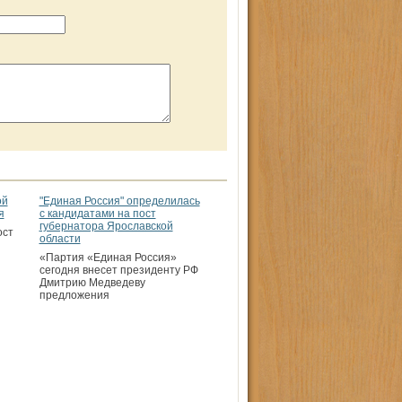
ой
"Единая Россия" определилась
я
с кандидатами на пост
губернатора Ярославской
ост
области
«Партия «Единая Россия»
сегодня внесет президенту РФ
Дмитрию Медведеву
предложения