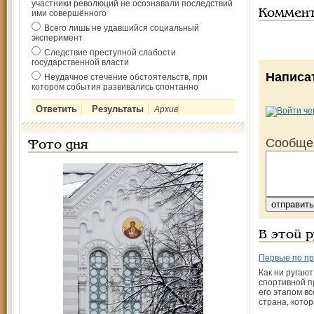
участники революций не осознавали последствий
Коммен
ими совершённого
Всего лишь не удавшийся социальный
эксперимент
Следствие преступной слабости
государственной власти
Написа
Неудачное стечение обстоятельств, при
котором события развивались спонтанно
Архив
Сообще
Фото дня
В этой 
Первые по пр
Как ни ругают
спортивной п
его этапом вс
страна, кото