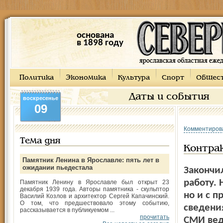
основана
в 1898 году
Политика
Экономика
Культура
Спорт
Общес
Даты и события
воскресенье
09
Комментиров
Тема дня
Контра
Памятник Ленина в Ярославле: пять лет в
ожидании пьедестала
Закончи
работу. 
Памятник Ленину в Ярославле был открыт 23
декабря 1939 года. Авторы памятника - скульптор
но и с 
Василий Козлов и архитектор Сергей Капачинский.
О том, что предшествовало этому событию,
сведения
рассказывается в публикуемом ...
прочитать
СМИ веду