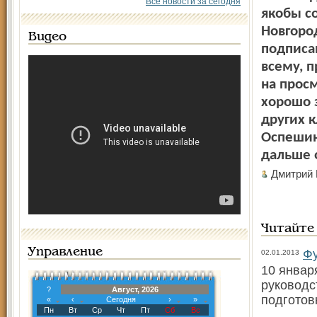
Все новости за сегодня
якобы с
Новгоро
Видео
подписав
всему, 
на прос
хорошо 
других 
Оспешин
дальше 
Дмитрий
Читайте
Управление
Фу
02.01.2013
10 январ
руководс
?
Август, 2026
подготов
«
‹
Сегодня
›
»
Пн
Вт
Ср
Чт
Пт
Сб
Вс