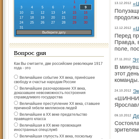
1
2
«Ш
13.12.2012
3
4
5
6
7
8
9
Полузащи
10
11
12
13
14
15
16
продолжи
17
18
19
20
21
22
23
24
25
26
27
28
29
30
31
«Ш
12.12.2012
Выберите дату
Перед пр
Правда, 
поле, по
Вопрос дня
Эт
27.11.2012
Как Вы считаете, две российские революции 1917
В минувш
года - это
этот ден
Величайшее событие ХХ века, принёсшее
команды.
свободу и счастье народам России
Величайшее разочарование ХХ века,
Эк
24.10.2012
доказавшее невозможность построения
справедливого государства
«ШИННИК»
Величайшее преступление ХХ века, ставшее
Ярославл
причиной гибели миллионов людей
Величайшее в ХХ веке предательство
Де
09.10.2012
правящего класса
Состояла
Величайшая в ХХ веке провокация
зрителям
иностранных спецслужб
Величайшая глупость ХХ века, поскольку