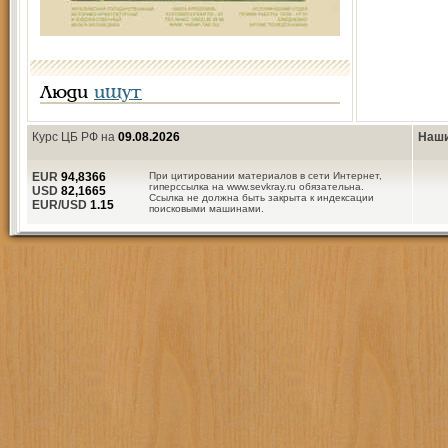
Люди
ищут
Курс ЦБ РФ на
09.08.2026
Наши
EUR
94,8366
При цитировании материалов в сети Интернет,
гиперссылка на www.sevkray.ru обязательна.
USD
82,1665
Ссылка не должна быть закрыта к индексации
EUR/USD
1.15
поисковыми машинами.