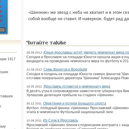
2
9
6
«Шинник» же звезд с неба не хватает и в этом се
3
собой вообще не ставит. И наверное, будет рад д
0
Читайте также
Юные ярославцы хотят увидеть чемпионат мира по
28.09.2012
Сегодня в Ярославле на площади Юности прошла акция в под
юции 1917
кандидата на проведение чемпионата мира по футболу в 2018
Семь фанатов и Воробьёв
22.08.2012
ёсшее
Сегодня в полдень на площади Юности семеро фанатов "Шин
отставке генерального директора "Шинника" Александра Рожн
Ярославль готовится к чемпионату мира
16.05.2012
В десять утра в сопровождении заместителя губернатора Ви
Урлашова делегация прибыла на стадион «Шинник».
ставшее
Обретения и потери большого спорта
30.12.2011
о
Футбол: победный финиш «Шинника» Ярославский «Шинник» в 
этапа в чемпионате Футбольной национальной лиги.
Из Сочи в Ярославль
10.08.2011
Ярославский «Шинник» близок к подписанию контракта с за
льку