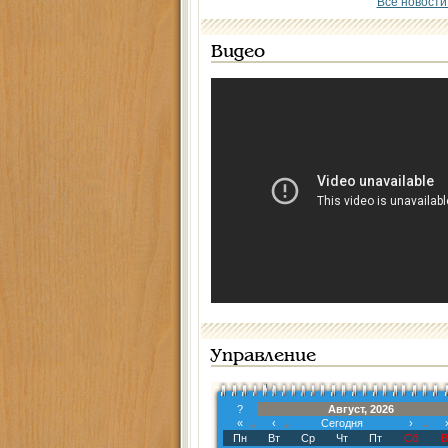
Все новости
Видео
Управление
?
Август, 2026
«
‹
Сегодня
›
Пн
Вт
Ср
Чт
Пт
Сб
В