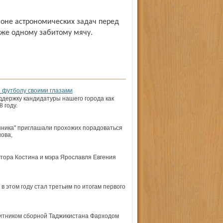
зоне астрономических задач перед
аже одному забитому мячу.
 футболу своими глазами
держку кандидатуры нашего города как
 году.
ника" приглашали прохожих порадоваться
ова,
ктора Костина и мэра Ярославля Евгения
этом году стал третьим по итогам первого
щитником сборной Таджикистана Фарходом