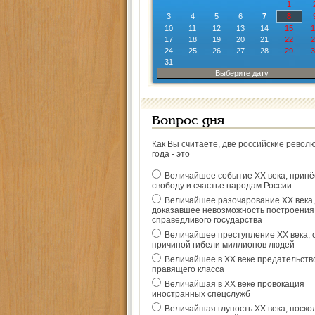
1
3
4
5
6
7
8
10
11
12
13
14
15
1
17
18
19
20
21
22
2
24
25
26
27
28
29
3
31
Выберите дату
Вопрос дня
Как Вы считаете, две российские револ
года - это
Величайшее событие ХХ века, прин
свободу и счастье народам России
Величайшее разочарование ХХ века,
доказавшее невозможность построения
справедливого государства
Величайшее преступление ХХ века, 
причиной гибели миллионов людей
Величайшее в ХХ веке предательств
правящего класса
Величайшая в ХХ веке провокация
иностранных спецслужб
Величайшая глупость ХХ века, поско