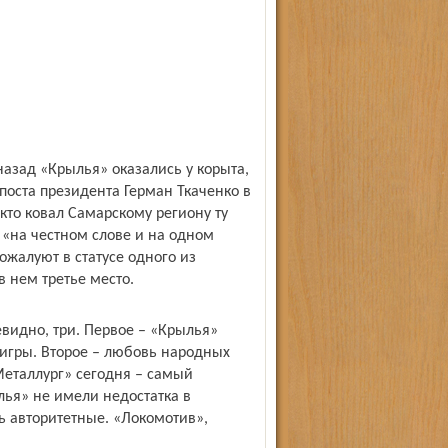
назад «Крылья» оказались у корыта,
поста президента Герман Ткаченко в
кто ковал Самарскому региону ту
 «на честном слове и на одном
ожалуют в статусе одного из
 нем третье место.
евидно, три. Первое – «Крылья»
 игры. Второе – любовь народных
Металлург» сегодня – самый
лья» не имели недостатка в
ь авторитетные. «Локомотив»,