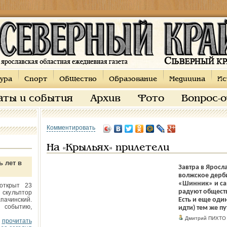
ура
Спорт
Общество
Образование
Медицина
Ис
аты и события
Архив
Фото
Вопрос-
Комментировать
На «Крыльях» прилетели
ь лет в
Завтра в Яросл
волжское дерби.
«Шинник» и сам
открыт 23
радуют общест
 скульптор
пачинский.
Есть и еще оди
 событию,
идти) тем же п
Дмитрий ПИХТО
прочитать