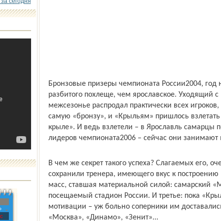
 за сегодня
Бронзовые призеры чемпионата России­2004, год 
разбитого похлеще, чем ярославское. Уходящий с 
межсезонье распродал практически всех игроков, 
самую «бронзу», и «Крыльям» пришлось взлетать
крыле». И ведь взлетели – в Ярославль самарцы п
лидеров чемпионата­2006 – сейчас они занимают в
В чем же секрет такого успеха? Слагаемых его, оч
сохранили тренера, имеющего вкус к построению
масс, ставшая материальной силой: самарский «
посещаемый стадион России. И третье: пока «Кры
мотивации – уж больно соперники им доставалис
»
с
«Москва», «Динамо», «Зенит»...