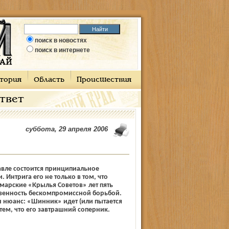
поиск в новостях
поиск в интернете
тория
Область
Происшествия
ответ
суббота, 29 апреля 2006
авле состоится принципиальное
 Интрига его не только в том, что
арские «Крылья Советов» лет пять
венность бескомпромиссной борьбой.
н нюанс: «Шинник» идет (или пытается
утем, что его завтрашний соперник.