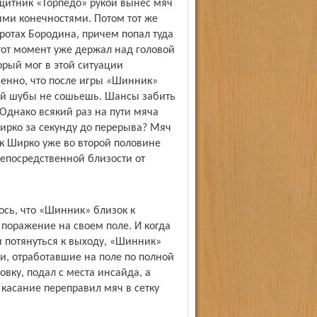
щитник «Торпедо» рукой вынес мяч
ими конечностями. Потом тот же
оротах Бородина, причем попал туда
тот момент уже держал над головой
орый мог в этой ситуации
твенно, что после игры «Шинник»
рной шубы не сошьешь. Шансы забить
Однако всякий раз на пути мяча
Ширко за секунду до перерыва? Мяч
как Ширко уже во второй половине
епосредственной близости от
ось, что «Шинник» близок к
 поражение на своем поле. И когда
 потянуться к выходу, «Шинник»
ки, отработавшие на поле по полной
вку, подал с места инсайда, а
 касание переправил мяч в сетку