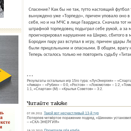
Спасение? Как бы не так, тут­то настоящий футбол
вынуждено уже «Торпедо», причем уповало оно в 
себя, но и на МЧС в лице Гвардиса. Сначала тот 
штрафной торпедовец подыграл себе рукой, а за 
проигнорировал нарушение на Ширко, сбитого в м
Бородин пару раз вступал в игру, причем удары Л
были прицельными и опасными. В общем, врагу н
Теперь осталось только не повторить судьбу «Тита
* * *
Результаты остальных игр 15­го тура: «Луч­Энергия» – «Спарта
«Амкар» – «Рубин» – 0:0, «Ростов» – «Локомотив» – 1:2, «Том
1:1, «Спартак» (М) – «Крылья Советов» – 3:2.
Читайте также
Такой вот несчастливый 13-й тур
07.06.2011
Потерпев четвёртое поражение подряд, «Шинник» установи
– «СКА-ЭНЕРГИЯ»
Проиграли оба клуба
19.10.2010