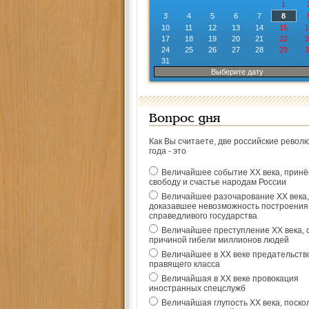
1
3
4
5
6
7
8
10
11
12
13
14
15
1
17
18
19
20
21
22
2
24
25
26
27
28
29
3
31
Выберите дату
Вопрос дня
Как Вы считаете, две российские револ
года - это
Величайшее событие ХХ века, прин
свободу и счастье народам России
Величайшее разочарование ХХ века,
доказавшее невозможность построения
справедливого государства
Величайшее преступление ХХ века, 
причиной гибели миллионов людей
Величайшее в ХХ веке предательств
правящего класса
Величайшая в ХХ веке провокация
иностранных спецслужб
Величайшая глупость ХХ века, поско