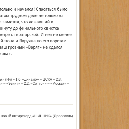
 только и начался! Спасаться было
этом трудном деле не только на
не заметил, что лежавший в
минуту до финального свистка
етре от вратарской. И тем не менее
ейлтона и Явруяна по его воротам
аш грозный «Варяг» не сдался.
ника».
к» (Нч) – 1:0, «Динамо» – ЦСКА – 2:3,
ь» – «Зенит» – 2:2, «Сатурн» – «Москва» –
л новый антирекорд «ШИННИК» (Ярославль)