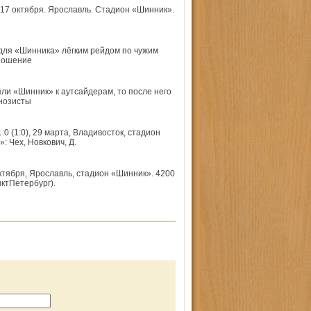
17 октября. Ярославль. Стадион «Шинник».
для «Шинника» лёгким рейдом по чужим
тношение
и «Шинник» к аутсайдерам, то после него
гнозисты
(1:0), 29 марта, Владивосток, стадион
 Чех, Новкович, Д.
ктября, Ярославль, стадион «Шинник». 4200
кт­Петербург).