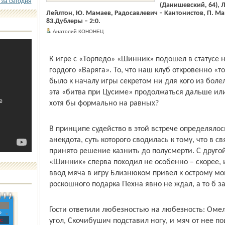
 за сегодня
(Данишевский, 64), 
Лейлтон, Ю. Мамаев, Радосавлевич – Кантонистов, П. Ма­ма
83.Дублеры – 2:0.
Анатолий КОНОНЕЦ
К игре с «Торпедо» «Шинник» подошел в статусе 
гордого «Варяга». То, что наш клуб откровенно «т
было к началу игры секретом ни для кого из болел
эта «битва при Цусиме» продолжаться дальше ил
хотя бы формально на равных?
В принципе судейство в этой встрече определялос
анекдота, суть которого сводилась к тому, что в 
принято решение казнить до полусмерти. С друго
«Шинник» сперва походил не особенно – скорее, 
ввод мяча в игру Близнюком привел к острому мом
роскошного подарка Пехна явно не ждал, а то б з
Гости ответили любезностью на любезность: Оме
»
с
угол, Скочибушич подставил ногу, и мяч от нее по