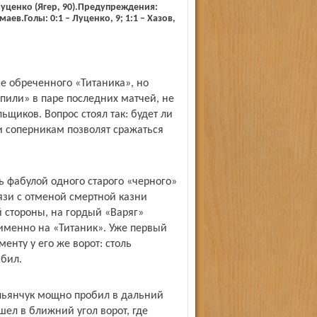
Луценко (Ягер, 90).Предупреждения:
ев.Голы: 0:1 – Луценко, 9; 1:1 – Хазов,
не обреченного «Титаника», но
опили» в паре последних матчей, не
ьщиков. Вопрос стоял так: будет ли
и соперникам позволят сражаться
ь фабулой одного старого «черного»
связи с отменой смертной казни
й стороны, на гордый «Варяг»
именно на «Титаник». Уже первый
енту у его же ворот: столь
абил.
льянчук мощно пробил в дальний
шел в ближний угол ворот, где