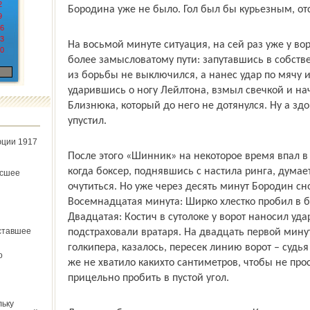
2
Бородина уже не было. Гол был бы курьезным, отс
9
6
3
На восьмой минуте ситуация, на сей раз уже у в
0
более замысловатому пути: запутавшись в собстве
из борьбы не выключился, а нанес удар по мячу 
ударившись о ногу Лейлтона, взмыл свечкой и на
Близнюка, который до него не дотянулся. Ну а з
упустил.
юции 1917
После этого «Шинник» на некоторое время впал в 
когда боксер, поднявшись с настила ринга, думает
ёсшее
очутиться. Но уже через десять минут Бородин сно
Восемнадцатая минута: Ширко хлестко пробил в б
Двадцатая: Костич в сутолоке у ворот наносил уд
ставшее
подстраховали вратаря. На двадцать первой минут
голкипера, казалось, пересек линию ворот – судь
о
же не хватило каких­то сантиметров, чтобы не прос
прицельно пробить в пустой угол.
льку