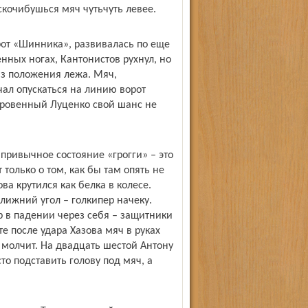
кочибушься мяч чуть­чуть левее.
орот «Шинника», развивалась по еще
нных ногах, Кантонистов рухнул, но
из положения лежа. Мяч,
чал опускаться на линию ворот
доровенный Луценко свой шанс не
привычное состояние «грогги» – это
 только о том, как бы там опять не
ва крутился как белка в колесе.
лижний угол – голкипер начеку.
ар в падении через себя – защитники
е после удара Хазова мяч в руках
я молчит. На двадцать шестой Антону
то подставить голову под мяч, а