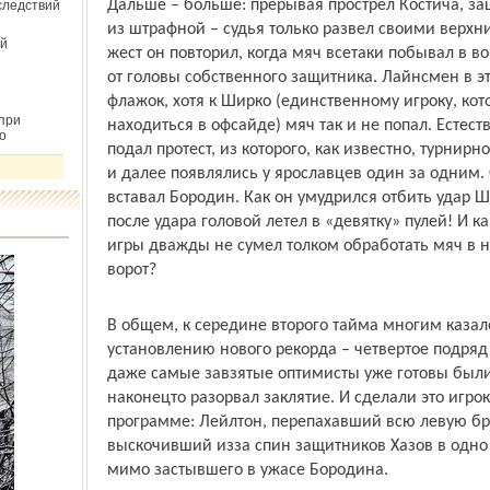
Дальше – больше: прерывая прострел Костича, за
следствий
из штрафной – судья только развел своими верхн
й
жест он повторил, когда мяч все­таки побывал в в
от головы собственного защитника. Лайнсмен в э
флажок, хотя к Ширко (един­ственному игроку, кот
при
находиться в офсайде) мяч так и не попал. Естес
о
подал протест, из которого, как известно, турни
и далее появлялись у ярославцев один за одним. 
вставал Бородин. Как он умудрился отбить удар 
после удара головой летел в «девятку» пулей! И 
игры дважды не сумел толком обработать мяч в н
ворот?
В общем, к середине второго тайма многим казал
установлению нового рекорда – четвертое подряд
даже самые завзятые оптимисты уже готовы были
наконец­то разорвал заклятие. И сделали это игро
программе: Лейлтон, перепахавший всю левую бро
выскочивший из­за спин защитников Хазов в одно
мимо застывшего в ужасе Бородина.