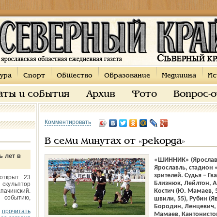
ура
Спорт
Общество
Образование
Медицина
Ис
аты и события
Архив
Фото
Вопрос-
Комментировать
В семи минутах от «рекорда»
ь лет в
«ШИННИК» (Ярославль
Ярославль, стадион 
зрителей. Судья – Г
открыт 23
Близнюк, Лейлтон, 
 скульптор
пачинский.
Костич (Ю. Мамаев, 
 событию,
швили, 55), Рубин (
Бородин, Ленцевич, 
прочитать
Мамаев, Кантонистов