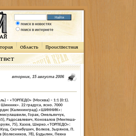
поиск в новостях
поиск в интернете
тория
Область
Происшествия
ответ
вторник, 15 августа 2006
) – «ТОРПЕДО» (Москва) – 1:1 (0:1).
«Шинник». 22 градуса, ясно. 7000
вардис (Калининград).«ШИННИК»:
Амисулашвили, Горак, Омельянчук,
55), Радосавлевич, Коновалов (Ментеша­
Явруян, 75), Хазов, Ширко.«ТОРПЕДО»:
Кущ, Скочибушич, Волков, Зырянов, П.
 (Колесников, 78), Будылин, Пехна