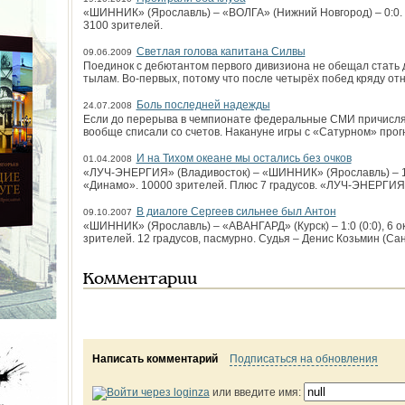
«ШИННИК» (Ярославль) – «ВОЛГА» (Нижний Новгород) – 0:0. 
3100 зрителей.
Светлая голова капитана Силвы
09.06.2009
Поединок с дебютантом первого дивизиона не обещал стать 
тылам. Во-первых, потому что после четырёх побед кряду о
Боль последней надежды
24.07.2008
Если до перерыва в чемпионате федеральные СМИ причислял
вообще списали со счетов. Накануне игры с «Сатурном» про
И на Тихом океане мы остались без очков
01.04.2008
«ЛУЧ-ЭНЕРГИЯ» (Владивосток) – «ШИННИК» (Ярославль) – 1:0 
«Динамо». 10000 зрителей. Плюс 7 градусов. «ЛУЧ-ЭНЕРГИЯ»:
В диалоге Сергеев сильнее был Антон
09.10.2007
«ШИННИК» (Ярославль) – «АВАНГАРД» (Курск) – 1:0 (0:0), 6 о
зрителей. 12 градусов, пасмурно. Судья – Денис Козьмин (Сан
Комментарии
Написать комментарий
Подписаться на обновления
или введите имя: