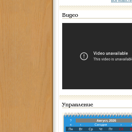
Все новости
Видео
Управление
?
Август, 2026
«
‹
Сегодня
›
Пн
Вт
Ср
Чт
Пт
Сб
В