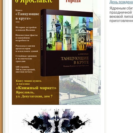
День рождени
Ядреным сбит
празд­ничной
вековой липо
приготовленн