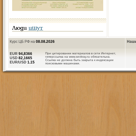
Люди
ищут
Курс ЦБ РФ на
08.08.2026
Наши
EUR
94,8366
При цитировании материалов в сети Интернет,
гиперссылка на www.sevkray.ru обязательна.
USD
82,1665
Ссылка не должна быть закрыта к индексации
EUR/USD
1.15
поисковыми машинами.