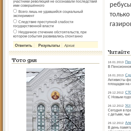
участники революций не осознавали последствий
ребусы
ими совершённого
Всего лишь не удавшийся социальный
только
эксперимент
Следствие преступной слабости
газиро
государственной власти
Неудачное стечение обстоятельств, при
котором события развивались спонтанно
Архив
Читайте
Фото дня
Пен
16.01.2013
В Пенсионном
Сда
16.01.2013
Активисты фо
площадки на 
СТ
29.12.2012
С Новым годо
Уст
26.12.2012
Сегодня в пр
с детьми, чьи
Але
26.12.2012
В день памят