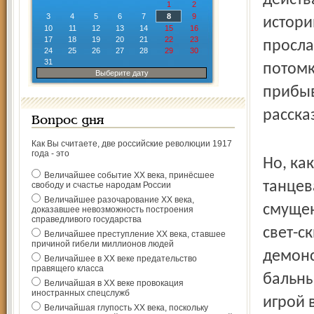
действ
1
2
3
4
5
6
7
8
9
истори
10
11
12
13
14
15
16
17
18
19
20
21
22
23
просла
24
25
26
27
28
29
30
31
потомк
Выберите дату
прибыв
расска
Вопрос дня
Как Вы считаете, две российские революции 1917
года - это
Но, ка
Величайшее событие ХХ века, принёсшее
танцев
свободу и счастье народам России
Величайшее разочарование ХХ века,
смущен
доказавшее невозможность построения
справедливого государства
свет-с
Величайшее преступление ХХ века, ставшее
причиной гибели миллионов людей
демонс
Величайшее в ХХ веке предательство
правящего класса
бальны
Величайшая в ХХ веке провокация
иностранных спецслужб
игрой 
Величайшая глупость ХХ века, поскольку