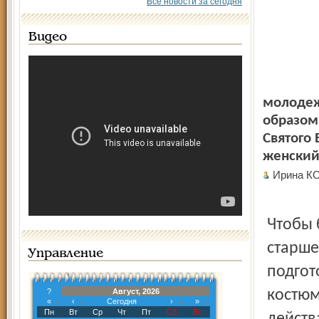
Все новости за сегодня
Видео
молодеж
образом 
Святого
женский
Ирина К
Чтобы 
старше
Управление
подгот
?
Август, 2026
костюм
«
‹
Сегодня
›
»
Пн
Вт
Ср
Чт
Пт
Сб
Вс