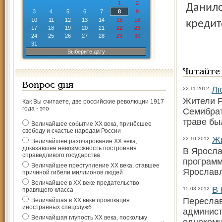
1
2
Данило
3
4
5
6
7
8
9
10
11
12
13
14
15
16
кредит
17
18
19
20
21
22
23
24
25
26
27
28
29
30
31
Выберите дату
Читайте
Вопрос дня
Лю
22.11.2012
Жители Р
Как Вы считаете, две российские революции 1917
года - это
Семибрат
траве бы
Величайшее событие ХХ века, принёсшее
свободу и счастье народам России
Жи
22.10.2012
Величайшее разочарование ХХ века,
доказавшее невозможность построения
В Яросла
справедливого государства
программ
Величайшее преступление ХХ века, ставшее
Ярославл
причиной гибели миллионов людей
Величайшее в ХХ веке предательство
В 
15.03.2012
правящего класса
Переслав
Величайшая в ХХ веке провокация
иностранных спецслужб
админист
Величайшая глупость ХХ века, поскольку