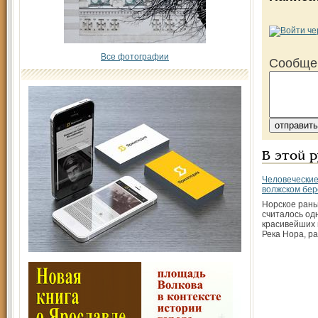
Все фотографии
Сообще
В этой 
Человеческие
волжском бер
Норское ран
считалось од
красивейших 
Река Нора, р