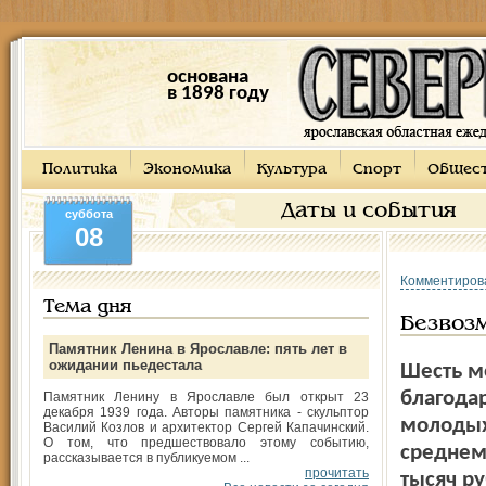
основана
в 1898 году
Политика
Экономика
Культура
Спорт
Общес
Даты и события
суббота
08
Комментиров
Тема дня
Безвоз
Памятник Ленина в Ярославле: пять лет в
ожидании пьедестала
Шесть м
благода
Памятник Ленину в Ярославле был открыт 23
декабря 1939 года. Авторы памятника - скульптор
молодых
Василий Козлов и архитектор Сергей Капачинский.
О том, что предшествовало этому событию,
среднем
рассказывается в публикуемом ...
прочитать
тысяч р