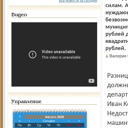
Все новости за сегодня
силам. А
нуждающ
Видео
безвозм
муницип
рублей д
квадрат
рублей.
Валерия
Разниц
должны
департ
Управление
Иван К
Недост
?
Август, 2026
«
‹
Сегодня
›
»
машину
Пн
Вт
Ср
Чт
Пт
Сб
Вс