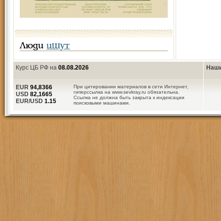
Люди
ищут
Курс ЦБ РФ на
08.08.2026
Наши
EUR
94,8366
При цитировании материалов в сети Интернет,
гиперссылка на www.sevkray.ru обязательна.
USD
82,1665
Ссылка не должна быть закрыта к индексации
EUR/USD
1.15
поисковыми машинами.