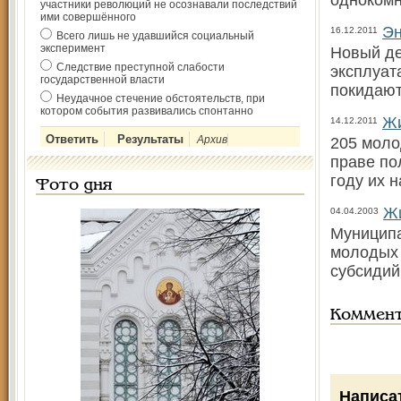
однокомн
участники революций не осознавали последствий
ими совершённого
Эн
16.12.2011
Всего лишь не удавшийся социальный
эксперимент
Новый де
Следствие преступной слабости
эксплуат
государственной власти
покидают
Неудачное стечение обстоятельств, при
котором события развивались спонтанно
Жи
14.12.2011
Архив
205 моло
праве по
году их 
Фото дня
Жи
04.04.2003
Муниципа
молодых 
субсидий
Коммен
Написа