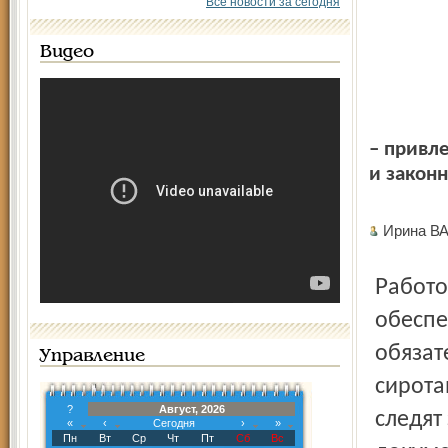
Все новости за сегодня
Видео
– привл
и законн
Ирина В
Работой этой занимаются и судебные приставы,
обеспе
обязат
Управление
сирота
?
Август, 2026
следят
«
‹
Сегодня
›
»
Пн
Вт
Ср
Чт
Пт
Сб
Вс