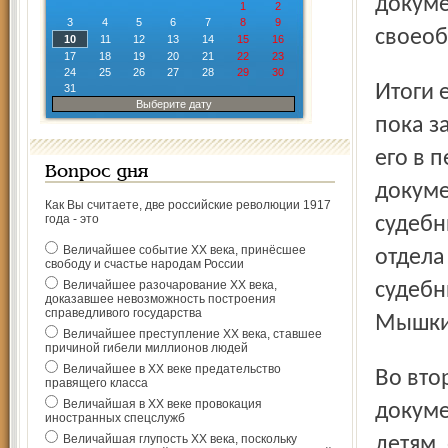
докуме
1
2
3
4
5
6
7
8
9
своео
10
11
12
13
14
15
16
17
18
19
20
21
22
23
24
25
26
27
28
29
30
Итоги его будут подведены в конце мая текущего года. А
31
Выберите дату
пока з
его в 
Вопрос дня
докуме
Как Вы считаете, две российские революции 1917
года - это
судебн
Величайшее событие ХХ века, принёсшее
отдела
свободу и счастье народам России
Величайшее разочарование ХХ века,
судебн
доказавшее невозможность построения
справедливого государства
Мышкин
Величайшее преступление ХХ века, ставшее
причиной гибели миллионов людей
Величайшее в ХХ веке предательство
Во второй номинации «Исполнение исполнительных
правящего класса
Величайшая в ХХ веке провокация
докуме
иностранных спецслужб
Величайшая глупость ХХ века, поскольку
детям,