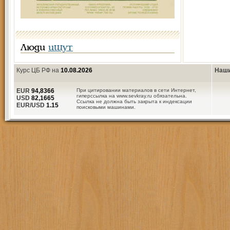
Люди
ищут
Курс ЦБ РФ на
10.08.2026
Наши
EUR
94,8366
При цитировании материалов в сети Интернет,
гиперссылка на www.sevkray.ru обязательна.
USD
82,1665
Ссылка не должна быть закрыта к индексации
EUR/USD
1.15
поисковыми машинами.