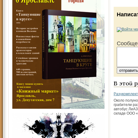
Написа
Сообще
В этой 
Разукомплект
Около полуно
грабители ра
автобус ЛиАЗ
складе ООО «