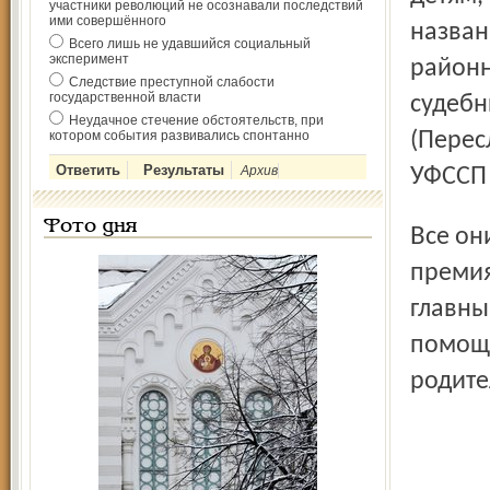
участники революций не осознавали последствий
ими совершённого
назван
Всего лишь не удавшийся социальный
эксперимент
районн
Следствие преступной слабости
государственной власти
судебн
Неудачное стечение обстоятельств, при
котором события развивались спонтанно
(Перес
Архив
УФССП 
Фото дня
Все они за свою работу были поощрены денежными
премия
главны
помощь
родите